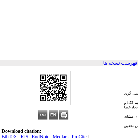
فهرست نسخه ها
رسی گردد
یم
ID3
و
یجاد خطا
ای مشابه
ین تحقیق
Download citation:
BibTeX
|
RIS
|
EndNote
|
Medlars
|
ProCite
|