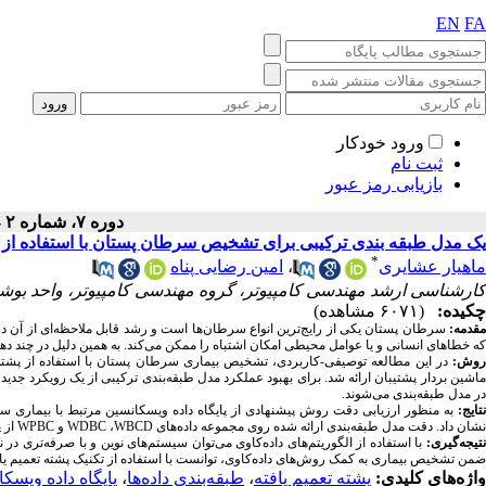
EN
FA
ورود خودکار
ثبت نام
بازیابی رمز عبور
دوره ۷، شماره ۲ - ( ۶-۱۳۹۹ )
یک مدل طبقه بندی ترکیبی برای تشخیص سرطان پستان با استفاده از پ
*
ماهیار عشایری
،
امین رضایی پناه
کارشناسی ارشد مهندسی کامپیوتر، گروه مهندسی کامپیوتر، واحد بوشهر
چکیده:
(۶۰۷۱ مشاهده)
مقدمه:
سرطان پستان یکی از رایج‌ترین انواع سرطان‌ها است و رشد قابل ملاحظه‌ای از آن د
که خطاهای انسانی و یا عوامل محیطی امکان اشتباه را ممکن می‌کند. به همین دلیل در چند
وش:
در این مطالعه توصیفی-کاربردی، تشخیص بیماری سرطان پستان با استفاده از پشت
ماشین بردار پشتیبان ارائه ‌شد. برای بهبود عملکرد مدل طبقه‌بندی ترکیبی از یک رویکرد جدید
در مدل طبقه‌بندی می‌شوند.
نتایج
:
به منظور ارزیابی دقت روش پیشنهادی از پایگاه داده ویسکانسین مرتبط با بیماری س
نشان داد. دقت مدل طبقه‌بندی ارائه شده روی مجموعه داده‌های
WBCD
،
WDBC
و
WPBC
از پای
تیجه‌گیری:
با استفاده از الگوریتم
های داده
کاوی می
توان سیستم
های نوین و با صرفه
تری در ن
ضمن تشخیص بیماری به کمک روش
های داده‌کاوی، توانست با استفاده از تکنیک پشته تعمیم ی
واژه‌های کلیدی:
پشته تعمیم یافته
،
طبقه‌بندی داده‌ها
،
پایگاه داده ویسک