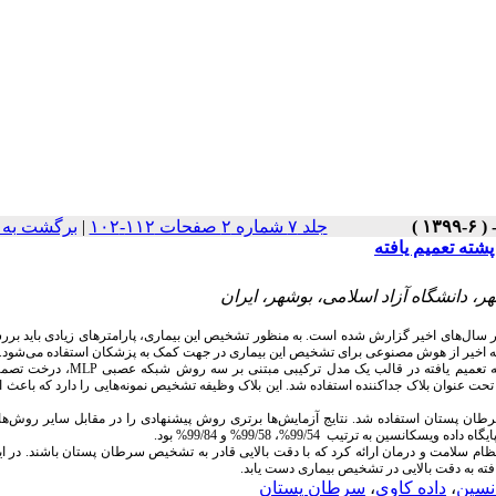
جلد ۷ شماره ۲ صفحات ۱۱۲-۱۰۲
|
برگشت به 
شته تعمیم یافته
، دانشگاه آزاد اسلامی، بوشهر، ایران
ر سال‌های اخیر گزارش شده است. به منظور تشخیص این بیماری، پارامترهای زیادی باید بر
 دهه اخیر از هوش مصنوعی برای تشخیص این بیماری در جهت کمک به پزشکان استفاده می‌شود.
ه تعمیم یافته در قالب یک مدل ترکیبی مبتنی بر سه روش شبکه عصبی
MLP
، درخت تصم
 تحت عنوان بلاک جداکننده استفاده شد. این بلاک وظیفه تشخیص نمونه‌هایی را دارد که باعث ا
رطان پستان استفاده شد. نتایج آزمایش‌ها برتری روش پیشنهادی را در مقابل سایر روش‌ه
گاه داده ویسکانسین به ترتیب 99/54%، 99/58% و 99/84% بود.
ظام سلامت و درمان ارائه کرد که با دقت بالایی قادر به تشخیص سرطان پستان باشند. در ا
افته به دقت بالایی در تشخیص بیماری دست یابد.
انسین
،
داده کاوی
،
سرطان پستان