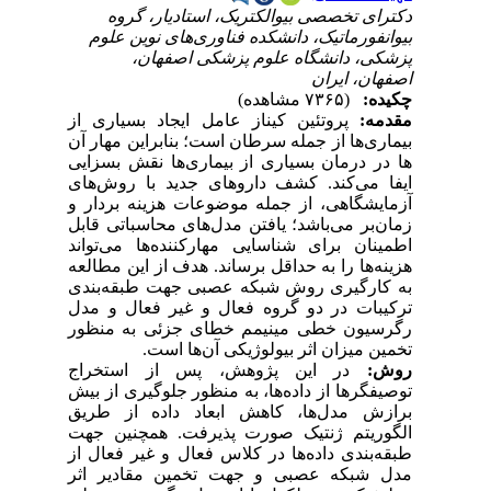
دکترای تخصصی بیوالکتریک، استادیار‌، گروه
بیوانفورماتیک، دانشکده فناوری‌های نوین علوم
پزشکی، دانشگاه علوم پزشکی اصفهان،
اصفهان، ایران
چکیده:
(۷۳۶۵ مشاهده)
مقدمه:
پروتئین کیناز عامل ایجاد بسیاری از
بیماری
ها از جمله سرطان است؛ بنابراین مهار آن
ها در درمان بسیاری از بیماری‌ها نقش بسزایی
ایفا می‌کند. کشف داروهای جدید با روش‌های
آزمایشگاهی، از جمله موضوعات هزینه بردار و
زمان‌بر می‌باشد؛ یافتن مدل
های محاسباتی قابل
اطمینان برای شناسایی مهار‌کننده
ها می‌تواند
هزینه‌ها را به حداقل برساند. هدف از این مطالعه
به کار‌گیری روش شبکه عصبی جهت طبقه‌بندی
ترکیبات در دو گروه فعال و غیر فعال و مدل
رگرسیون خطی مینیمم خطای جزئی به منظور
تخمین میزان اثر بیولوژیکی آن
ها است.
روش:
در این پژوهش، پس از استخراج
توصیفگرها از داده
ها، به منظور جلوگیری از بیش
برازش مدل
ها، کاهش ابعاد داده از طریق
الگوریتم ژنتیک صورت پذیرفت. همچنین جهت
طبقه‌بندی داده
ها در کلاس فعال و غیر فعال از
مدل
شبکه عصبی و جهت تخمین مقادیر اثر