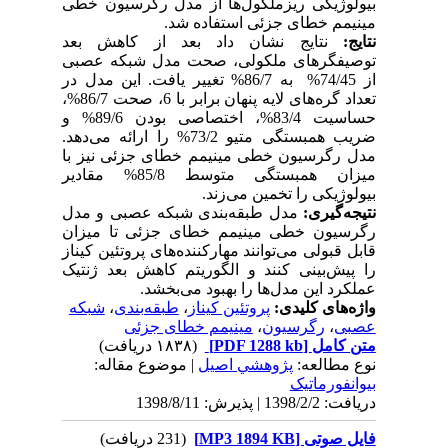
بیولوژیکی ریزملکول
ها از مدل رگرسیون خطی
مینیمم خطای جزئی استفاده شد.
نتایج
:
نتایج نشان داد بعد از کاهش بعد
توصیفگرهای ملکولی، صحت مدل شبکه عصبی
از 74/45% به 86/7% تغییر یافت. این مدل در
تعداد گره‌های لایه پنهان برابر با 6، صحت 86/7%،
حساسیت 83/4%، اختصاصی بودن 89/6% و
ضریب همبستگی متیو 73/2% را ارائه می‌دهد.
مدل رگرسیون خطی مینیمم خطای جزئی نیز با
میزان همبستگی متوسط 85/8% مقادیر
بیولوژیکی را تخمین می‌زند.
نتیجه‌گیری:
مدل طبقه‌بندی شبکه عصبی و مدل
رگرسیون خطی مینیمم خطای جزئی تا میزان
قابل قبولی می‌توانند مهارکننده‌های پروتئین کیناز
را پیش‌بینی کنند و الگوریتم کاهش بعد ژنتیک
عملکرد این مدل‌ها را بهبود می‌بخشد.
واژه‌های کلیدی:
پروتئین کیناز
،
طبقه‌بندی
،
شبکه
عصبی
،
رگرسیون
،
مینیمم خطای جزئی
متن کامل
[PDF 1288 kb]
(۱۸۳۸ دریافت)
نوع مطالعه:
پژوهشي اصیل
| موضوع مقاله:
بیوانفورماتیک
دریافت: 1398/2/2 | پذیرش: 1398/8/11
فایل صوتی [MP3 1894 KB]
(231 دریافت)