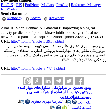
Download citation:
BibTeX
|
RIS
|
EndNote
|
Medlars
|
ProCite
|
Reference Manager
|
RefWorks
Send citation to:
Mendeley
Zotero
RefWorks
Arian R, Mehri Dehnavi A, Ghasemi F. Improving biological
activity prediction of protein kinase inhibitors using artificial neural
network and partial least square methods. jhbmi 2020; 7 (1) :30-39
URL:
http://jhbmi.ir/article-1-391-fa.html
آرین رویا، مهری دهنوی علیرضا، قاسمی فهیمه. بهبود تخمین اثر
بیولوژیکی ملکول‌های مهارکننده پروتئین کیناز، با استفاده از شبکه
عصبی و مینیمم خطای جزئی. مجله انفورماتیک سلامت و زیست
پزشکی. ۱۳۹۹; ۷ (۱) :۳۰-۳۹
URL:
http://jhbmi.ir/article-۱-۳۹۱-fa.html
بهبود تخمین اثر بیولوژیکی ملکول‌های مهارکننده
پروتئین کیناز، با استفاده از شبکه عصبی و
مینیمم خطای جزئی
رویا آرین
،
علیرضا مهری دهنوی
،
*
فهیمه قاسمی