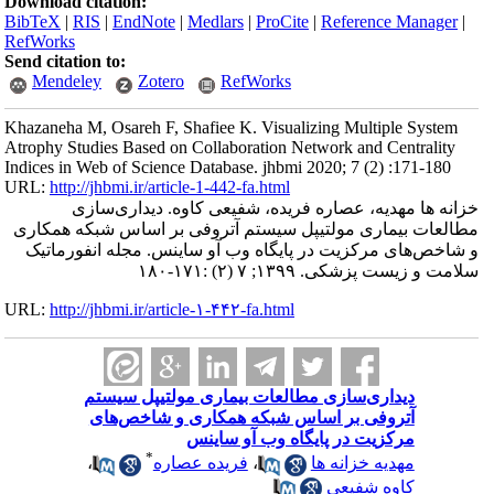
Download citation:
BibTeX
|
RIS
|
EndNote
|
Medlars
|
ProCite
|
Reference Manager
|
RefWorks
Send citation to:
Mendeley
Zotero
RefWorks
Khazaneha M, Osareh F, Shafiee K. Visualizing Multiple System
Atrophy Studies Based on Collaboration Network and Centrality
Indices in Web of Science Database. jhbmi 2020; 7 (2) :171-180
URL:
http://jhbmi.ir/article-1-442-fa.html
خزانه ها مهدیه، عصاره فریده، شفیعی کاوه. دیداری‌سازی
مطالعات بیماری مولتیپل سیستم آتروفی بر اساس شبکه همکاری
و شاخص‌های مرکزیت در پایگاه وب آو ساینس. مجله انفورماتیک
سلامت و زیست پزشکی. ۱۳۹۹; ۷ (۲) :۱۷۱-۱۸۰
URL:
http://jhbmi.ir/article-۱-۴۴۲-fa.html
دیداری‌سازی مطالعات بیماری مولتیپل سیستم
آتروفی بر اساس شبکه همکاری و شاخص‌های
مرکزیت در پایگاه وب آو ساینس
*
مهدیه خزانه ها
،
فریده عصاره
،
کاوه شفیعی