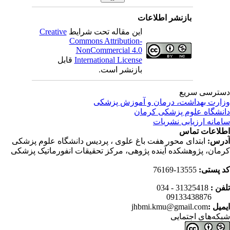
بازنشر اطلاعات
این مقاله تحت شرایط
Creative
Commons Attribution-
NonCommercial 4.0
International License
قابل
بازنشر است.
ترسی سریع
ارت بهداشت، درمان و آموزش پزشکی
نشگاه علوم پزشکی کرمان
مانه ارزیابی نشریات
لاعات تماس
رس:
ابتدای محور هفت باغ علوی ، پردیس دانشگاه علوم پزشکی
مان، پژوهشکده آینده پژوهی، مرکز تحقیقات انفورماتیک پزشکی
 پستی:
13555-76169
فن :
31325418 - 034
0913343
میل :
jhbmi.kmu@gmail.com
که‌های اجتمایی