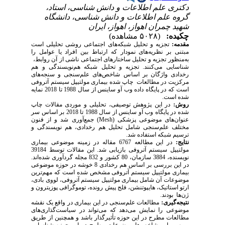
دکتری علم اطلاعات و دانش شناسی، استاد،
گروه علم اطلاعات و دانش شناسی، دانشگاه
شهید چمران اهواز، اهواز، ایران
چکیده:
(۵۰۲۸ مشاهده)
مقدمه:
تجزیه و تحلیل شبکه‌های اجتماعی روشی تحلیلی است
مبتنی بر نظریه‌های نمودار که ارتباط بین افراد یا عوامل را
به‌منظور تجزیه و تحلیل ساختارهای اجتماعی ناشی از آن روابط،
شناسایی می‌کنند. تجزیه و تحلیل شبکه هم‌نویسندگی و هم
رخدادی واژگان بر اساس شاخص‌های علم‌سنجی و سنجه‌های
مرکزیت در مطالعات چاپ‌ شده بیماری مولتیپل سیستم آتروفی
است که در پایگاه داده وب آو ساینس از سال 1988 تا 2018 نمایه
شده است.
روش:
در این پژوهش توصیفی، تحلیلی و موردی مقالات چاپ
‌شده در پایگاه وب آو ساینس از سال 1988 تا 2018 بر اساس سر
عنوان‌های موضوعی پزشکی (
Mesh
) جمع‌آوری شد و از فنون
مختلف علم‌سنجی شامل تحلیل هم رخدادی، هم نویسندگی و
ترسیم شبکه استفاده شد.
نتایج
:
در این مطالعه 6767 مقاله در زمینه موضوعی بیماری
مولتیپل سیستم آتروفی بازیابی شد. این مقالات توسط 39184
نویسنده‌، 3884 سازمان‌، 80 کشور و 832 مجله گردآوری شده‌اند.
در این بررسی بر اساس هم رخدادی 8 خوشه در حوزه موضوعی
بیماری مولتیپل سیستم آتروفی مشخص شده است که مهم‌ترین
موضوعات آن شامل بیماری مولتیپل سیستم آتروفی، لووی بادی‌،
ارتو استاتیک، هایپوتنشن، فلج پیش رونده، توموگرافی پوزیترون و
ژن‌ها بودند.
نتیجه‌گیری:
مطالعات علم‌سنجی در این بیماری‌ در واقع یک نقشه
موضوعی را نمایش می‌دهد که می‌تواند در سیاست‌گذاری‌های
مطالعات مطرح در این حوزه تأثیرگذار باشد و همچنین از طریق
بررسی این شاخص‌ها موضوعات مطرح در این حوزه شناسایی