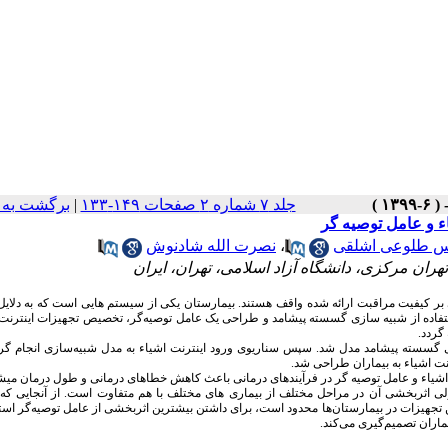
جلد ۷ شماره ۲ صفحات ۱۴۹-۱۳۳
|
برگشت به 
 و عامل توصیه‌ گر
س طلوعی اشلقی
،
نصرت الله شادنوش
ان مرکزی، دانشگاه آزاد اسلامی، تهران، ایران
بر کیفیت مراقبت ارائه شده واقف هستند. بیمارستان یکی از سیستم‏ هایی است که به دلای
استفاده از شبیه ‌سازی گسسته پیشامد و طراحی یک عامل توصیه‌گر، تخصیص تجهیزات اینترنت 
گردد.
ی گسسته پیشامد مدل شد. سپس سناریوی ورود اینترنت اشیاء به مدل شبیه‌سازی انجام گر
نت اشیاء به بیماران طراحی شد.
 اشیاء و عامل توصیه ‏گر در فرآیندهای درمانی باعث کاهش خطاهای درمانی و طول درمان می‏ش
ی اثربخشی آن در مراحل مختلف از بیماری‏ های مختلف با هم متفاوت است. از آنجایی که 
ین تجهیزات در بیمارستان‌ها محدود است، برای داشتن بیشترین اثربخشی از عامل توصیه‌گر است
اران تصمیم‌گیری می‌کند.