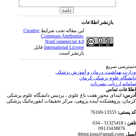
بازنشر اطلاعات
این مقاله تحت شرایط
Creative
Commons Attribution-
NonCommercial 4.0
International License
قابل
بازنشر است.
ترسی سریع
ارت بهداشت، درمان و آموزش پزشکی
نشگاه علوم پزشکی کرمان
مانه ارزیابی نشریات
لاعات تماس
رس:
ابتدای محور هفت باغ علوی ، پردیس دانشگاه علوم پزشکی
مان، پژوهشکده آینده پژوهی، مرکز تحقیقات انفورماتیک پزشکی
 پستی:
13555-76169
فن :
31325418 - 034
0913343
میل :
jhbmi.kmu@gmail.com