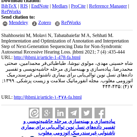
Download citation:
BibTeX
|
RIS
|
EndNote
|
Medlars
|
ProCite
|
Reference Manager
|
RefWorks
Send citation to:
Mendeley
Zotero
RefWorks
Shahhoseini M, Molavi N, Tabatabaiefar M A, Sehhati M.
Implementation and Optimization of Annotation and Interpretation
Step of Next-Generation Sequencing Data for Non-Syndromic
Autosomal Recessive Hearing Loss. jhbmi 2021; 7 (4) :435-444
URL:
http://jhbmi.ir/article-1-478-fa.html
شاه حسینی مهدی، مولوی نیوشا، طباطبائی‌فر محمدامین، صحتی
محمدرضا. پیاده‌سازی و بهینه‌سازی مرحله حاشیه‌نویسی و تفسیر
داده‌های نسل نوین توالی‌یابی برای بیماری ناشنوایی غیر‌سندرمیک
اتوزومی مغلوب. مجله انفورماتیک سلامت و زیست پزشکی. ۱۳۹۹;
۷ (۴) :۴۳۵-۴۴۴
URL:
http://jhbmi.ir/article-۱-۴۷۸-fa.html
پیاده‌سازی و بهینه‌سازی مرحله حاشیه‌نویسی و
تفسیر داده‌های نسل نوین توالی‌یابی برای بیماری
ناشنوایی غیر‌سندرمیک اتوزومی مغلوب