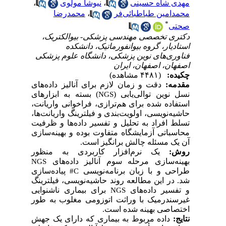
مهدی شاه حسینی
،
نیوشا مولوی
،
محمدامین طباطبائی‌فر
،
محمدرضا
*
صحتی
دکتری تخصصی مهندسی پزشکی- بیوالکتریک،
استادیار، گروه بیوانفورماتیک، دانشکده
فناوری‌های نوین پزشکی، دانشگاه علوم پزشکی
اصفهان، اصفهان، ایران
چکیده:
(۴۴۸۱ مشاهده)
مقدمه:
دقت و زمان لازم برای آنالیز داده‌های
نسل نوین توالی‌یابی (
) بسته به ابزارهای
NGS
استفاده شده برای هم‌ترازی، فراخوانی واریانت،
حاشیه‌نویسی، اولویت‌بندی و فیلترینگ واریانت‌ها،
تسلط افراد به تحلیل و تفسیر داده‌ها و ظرفیت
محاسباتی آزمایشگاه متفاوت بوده و بهینه‌سازی
آن یک مسئله چالش برانگیز است.
روش:
یک نرم‌افزار کاربردی به منظور
بهینه‌سازی مرحله‌ سوم آنالیز داده‌های
NGS
طراحی و با زبان برنامه‌نویسی
پیاده‌سازی
#
C
شد. در این مطالعه روند حاشیه‌نویسی، فیلترینگ
و تفسیر داده‌های
برای بیماری ناشنوایی
NGS
غیرسندرمیک با وراثت اتوزومی مغلوب به طور
اختصاصی بهینه شده است.
نتایج
:
داده مربوط به بیماری که دارای یک جهش