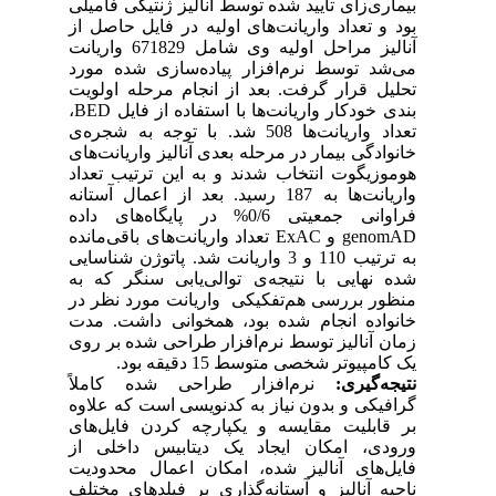
بیماری‌زای تأیید شده توسط آنالیز ژنتیکی فامیلی
بود و تعداد واریانت‌های اولیه در فایل حاصل از
آنالیز مراحل اولیه وی شامل 671829 واریانت
می‌شد توسط نرم‌افزار پیاده‌سازی شده مورد
تحلیل قرار گرفت. بعد از انجام مرحله‌ اولویت
بندی خودکار واریانت‌ها با استفاده از فایل
BED
،
تعداد واریانت‌ها 508 شد. با توجه به شجره‌ی
خانوادگی بیمار در مرحله بعدی آنالیز واریانت‌های
هوموزیگوت انتخاب شدند و به این ترتیب تعداد
واریانت‌ها به 187 رسید. بعد از اعمال آستانه
فراوانی جمعیتی 0/6% در پایگاه‌های داده
genomAD
و
ExAC
تعداد واریانت‌های باقی‌مانده
به ترتیب 110 و 3 واریانت شد. پاتوژن شناسایی
شده نهایی با نتیجه‌ی توالی‌یابی سنگر که به
منظور بررسی هم‌تفکیکی واریانت مورد نظر در
خانواده انجام شده بود، همخوانی داشت. مدت
زمان آنالیز توسط نرم‌افزار طراحی شده بر روی
یک کامپیوتر شخصی متوسط 15 دقیقه بود.
نتیجه‌گیری:
نرم‌افزار طراحی شده کاملاً
گرافیکی و بدون نیاز به کدنویسی است که علاوه
بر قابلیت مقایسه و یکپارچه کردن فایل‌های
ورودی، امکان ایجاد یک دیتابیس داخلی از
فایل
های آنالیز شده، امکان اعمال محدودیت
ناحیه آنالیز و آستانه‌گذاری بر فیلدهای مختلف