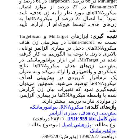
در 66 درصد،
در 61 درصد و
TargetScan
MirTarget
در 27 درصد از موارد اتصال
Diana-microT
میکرو
های مورد نظر را به ژن هدف، تأیید
RNA
نمود؛ اما اتصال 22 درصد از میکرو
ها به
RNA
ژن‌های هدف، توسط هیچ‌کدام از ابزارها تأیید
نشد.
نتیجه­ گیری:
ابزارهای
و
TargetScan
MirTarget
نسبت به
در پیش‌بینی ژن هدف
Diana-microT
میکرو
های دخیل در بیماری آلزایمر توانایی
RNA
بالاتری دارند. با توجه به الگوریتم به کار گرفته
شده در
، این ابزار بیوانفورماتیکی در
MirTarget
پیش‌بینی ژن‌های هدف میکرو
ها نتایج
RNA
عملکردی و واقعی‌تری را ارائه می‌کند و به عنوان
یک نرم‌افزار کاربردی در پیش‌بینی اهداف
میکرو
ها توصیه می‌شود. همچنین می‌توان
RNA
نتیجه‌گیری نمود که تغییرات بیان ژن گزارش
شده با واسطه میکرو
RNA
ها در بیماری آلزایمر،
در مواردی نیاز به بررسی بیشتر دارند.
واژه‌های کلیدی:
میکروRNA
،
بیوانفورماتیک
،
پیش‌بینی ژن هدف
،
بیماری آلزایمر
متن کامل
[PDF 959 kb]
(۲۸۴۰ دریافت)
نوع مطالعه:
پژوهشي اصیل
| موضوع مقاله:
بیوانفورماتیک
دریافت: 1399/2/27 | پذیرش: 1399/5/20