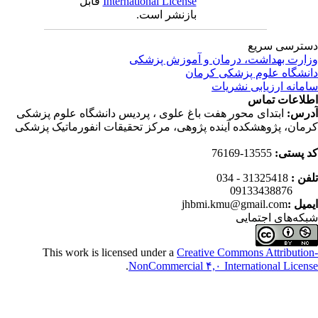
International License
قابل
بازنشر است.
ترسی سریع
ارت بهداشت، درمان و آموزش پزشکی
نشگاه علوم پزشکی کرمان
مانه ارزیابی نشریات
لاعات تماس
رس:
ابتدای محور هفت باغ علوی ، پردیس دانشگاه علوم پزشکی
مان، پژوهشکده آینده پژوهی، مرکز تحقیقات انفورماتیک پزشکی
 پستی:
13555-76169
فن :
31325418 - 034
0913343
میل :
jhbmi.kmu@gmail.com
که‌های اجتمایی
This work is licensed under a
Creative Commons Attributio
.
NonCommercial ۴,۰ International Licen