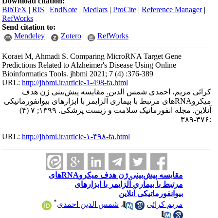
Download citation:
BibTeX
|
RIS
|
EndNote
|
Medlars
|
ProCite
|
Reference Manager
|
RefWorks
Send citation to:
Mendeley
Zotero
RefWorks
Koraei M, Ahmadi S. Comparing MicroRNA Target Gene
Predictions Related to Alzheimer's Disease Using Online
Bioinformatics Tools. jhbmi 2021; 7 (4) :376-389
URL:
http://jhbmi.ir/article-1-498-fa.html
کرائی مریم، احمدی شمس الدین. مقایسه پیش‌بینی ژن‌ هدف
میکروRNAهای مرتبط با بیماری آلزایمر با ابزارهای بیوانفورماتیکی
آنلاین. مجله انفورماتیک سلامت و زیست پزشکی. ۱۳۹۹; ۷ (۴)
:۳۷۶-۳۸۹
URL:
http://jhbmi.ir/article-۱-۴۹۸-fa.html
مقایسه پیش‌بینی ژن‌ هدف میکروRNAهای
مرتبط با بیماری آلزایمر با ابزارهای
بیوانفورماتیکی آنلاین
*
مریم کرائی
،
شمس الدین احمدی