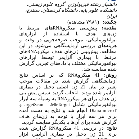
دانشیار رشته فیزیولوژی، گروه علوم زیستی،
دانشکده علوم پایه، دانشگاه کردستان، سنندج،
ایران
چکیده:
(۷۹۸۱ مشاهده)
مقدمه:
پیش‌بینی میکرو
های مرتبط با
RNA
ژن‌های هدف با استفاده از ابزارهای
بیوانفورماتیکی، موجب صرفه‌جویی در وقت و
هزینه‌های بررسی آزمایشگاهی می‌شود. در این
مطالعه، پیش‌بینی ژن‌های هدف میکرو
های
RNA
مرتبط با بیماری آلزایمر توسط ابزارهای
بیوانفورماتیکی مختلف با داده‌های تجربی گزارش
شده مقایسه شد.
روش:
41 میکرو
که بر اساس نتایج
RNA
آزمایشگاهی گزارش شده در مقالات موجب
تغییر در بیان 21 ژن اصلی دخیل در بیماری
آلزایمر شده‌ بودند، انتخاب گردید. سپس پیش‌بینی
ژن هدف برای هر میکرو
به وسیله سه ابزار
RNA
بیوانفورماتیکی شامل
،
T
و
argetScan
MirTarget
انجام شد و نتایج به دست آمده
Diana-microT
برای هر سه ابزار با توجه به ژن‌های هدف
گزارش شده برای آن‌ها با یکدیگر مقایسه گردید.
نتایج
:
در بررسی 41 میکرو
گزارش شده
RNA
برای 21 ژن دخیل در بیماری آلزایمر، ابزار