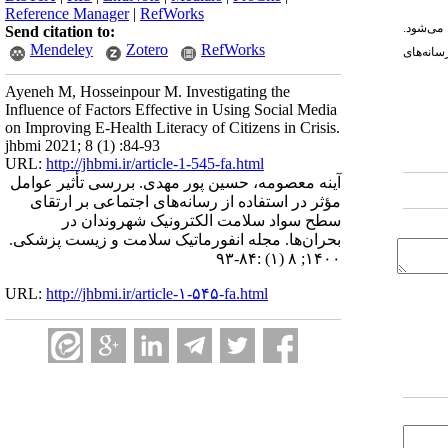
Reference Manager
|
RefWorks
 می‌شود.
Send citation to:
Mendeley
Zotero
RefWorks
انه‌های
Ayeneh M, Hosseinpour M. Investigating the
Influence of Factors Effective in Using Social Media
on Improving E-Health Literacy of Citizens in Crisis.
jhbmi 2021; 8 (1) :84-93
URL:
http://jhbmi.ir/article-1-545-fa.html
آینه معصومه، حسین پور مهدی. بررسی تأثیر عوامل
مؤثر در استفاده از رسانه‌های اجتماعی بر ارتقای
سطح سواد سلامت الکترونیک شهروندان در
بحران‌ها. مجله انفورماتیک سلامت و زیست پزشکی.
۱۴۰۰; ۸ (۱) :۸۴-۹۳
URL:
http://jhbmi.ir/article-۱-۵۴۵-fa.html