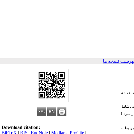
هرست نسخه ها
ضر بررسی
 بخشی شامل
بخش دموگرافیک (جمعیت‌شناختی) و بخش اختصاصی (با استفاده از 5 متغیر) با 40 پرسش مورد بررسی قرار گرفت. نحوه نمره‌دهی در پرسشنامه مورد استفاده با طیف 5 تایی لیکرت از نمره 1
Download citation:
مودند که اطلاعات مربوط به
BibTeX
|
RIS
|
EndNote
|
Medlars
|
ProCite
|