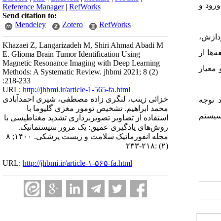
ورود و
Reference Manager
|
RefWorks
Send citation to:
Mendeley
Zotero
RefWorks
ردازش،
Khazaei Z, Langarizadeh M, Shiri Ahmad Abadi M
‌ها از
E. Glioma Brain Tumor Identification Using
Magnetic Resonance Imaging with Deep Learning
معیار
Methods: A Systematic Review. jhbmi 2021; 8 (2)
:218-233
URL:
http://jhbmi.ir/article-1-565-fa.html
خزائی زینب، لنگری زاده مصطفی، شیری احمدآبادی
 توجه
محمد ابراهیم. تشخیص تومور مغزی گلیوما با
 سیستم
استفاده از تصاویر تصویربرداری تشدید مغناطیسی با
روش‌های یادگیری عمیق: یک مرور سیستماتیک.
مجله انفورماتیک سلامت و زیست پزشکی. ۱۴۰۰; ۸
(۲) :۲۱۸-۲۳۳
URL:
http://jhbmi.ir/article-۱-۵۶۵-fa.html