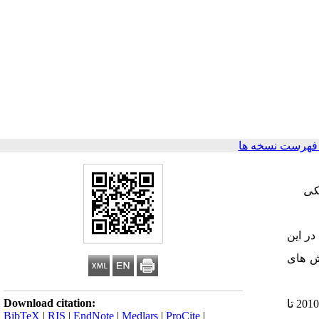
فهرست نسخه ها
شکی
در این
ش های
Download citation:
در بازه زمانی سال‌های 2010 تا
BibTeX
|
RIS
|
EndNote
|
Medlars
|
ProCite
|