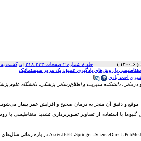
جلد ۸ شماره ۲ صفحات ۲۳۳-۲۱۸
|
برگشت به 
 مغناطیسی با روش‌های یادگیری عمیق: یک مرور سیستماتیک
شیری احمدآبادی
و درمانی، دانشکده مدیریت و اطلاع‌رسانی پزشکی، دانشگاه علوم پز
وقع و دقیق آن منجر به درمان صحیح و افزایش عمر بیمار می‌شود. 
لیوما با استفاده از تصاویر تصویربرداری تشدید مغناطیسی با رو
،
،
،
،
Arxiv
IEEE
Springer
ScienceDirect
PubMed