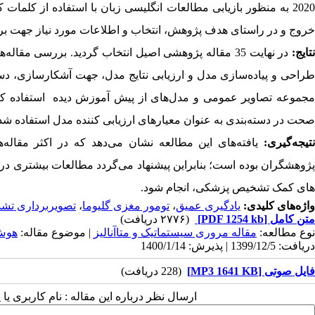
2020 به منظور بازیابی مطالعات انگلیسی زبان با استفاده از کلم
خروج و در راستای هدف پژوهش، انتخاب و اطلاعات مورد نیاز جهت بر
تایج
:
در نهایت 35 مقاله پژوهشی اصیل انتخاب گردید. بررسی 
طراحی و پیاده‌سازی مدل و ارزیابی نتایج مدل، جهت آشکارسازی، دسته‌
مجموعه تصاویر عمومی و مدل‌های از پیش آموزش دیده استفاده کرده
صحت در دسته‌بندی به عنوان معیار‌های ارزیابی کننده مدل استفاده شده‌
نتیجه‌گیری:
یافته‌های این مطالعه نشان می‌دهد که در اکثر مقاله‌
پژوهشگران بوده است؛ بنابراین پیشنهاد می‌گردد مطالعات بیشتری در
های کمک تشخیص پزشکی‌، انجام شود.
واژه‌های کلیدی:
یادگیری عمیق
،
تومور مغزی گلیوما
،
تصویربرداری تش
متن کامل
[PDF 1254 kb]
(۲۷۷۶ دریافت)
نوع مطالعه:
مقاله مروری سیستماتیک و متاآنالیز
| موضوع مقاله:
هوش
دریافت: 1399/12/5 | پذیرش: 1400/1/14
فایل صوتی [MP3 1641 KB]
(228 دریافت)
ارسال نظر درباره این مقاله : نام کاربری ی