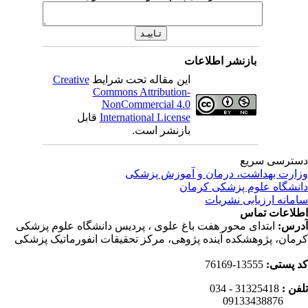
بازنشر اطلاعات
این مقاله تحت شرایط
Creative
Commons Attribution-
NonCommercial 4.0
International License
قابل
بازنشر است.
ترسی سریع
ارت بهداشت، درمان و آموزش پزشکی
نشگاه علوم پزشکی کرمان
مانه ارزیابی نشریات
لاعات تماس
رس:
ابتدای محور هفت باغ علوی ، پردیس دانشگاه علوم پزشکی
مان، پژوهشکده آینده پژوهی، مرکز تحقیقات انفورماتیک پزشکی
 پستی:
13555-76169
فن :
31325418 - 034
0913343