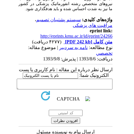
نیروهای متخصص رشته انفورماتیک پزشکی در کشور
ما نیز به شدت احساس شده و باید هدفگذاری شود.
واژه‌های کلیدی:
سیستم پشتیبان تصمیم
،
مراقبت های پزشکی
eprint link:
http://eprints.kmu.ac.ir/id/eprint/24266
متن کامل
[PDF 242 kb]
(۴۲۷۷ دریافت)
نوع مطالعه:
نامه به سردبیر
| موضوع مقاله:
تخصصي
دریافت: 1393/8/6 | پذیرش: 1393/9/8
ارسال نظر درباره این مقاله : نام کاربری یا پست
الکترونیک شما:
ارسال پیام به نویسنده مسئول