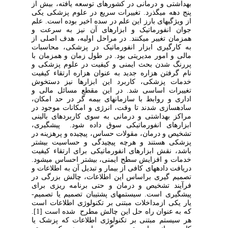
بهداشتی و درمانی در کشورهای توسعه یافته، بیش از
پنج دهه میگذرد. تغییرات سریع در علوم پزشکی یکی
از ویژگیهای بارز این علم در سده اخیر بوده است. علم
جوان انفورماتیک و ابزارهای آن نیز به سرعت و
همزمان تغییر میکنند. در مراحل اولیه، هدف اصلی از
به کارگیری ابزار انفورماتیک در پزشکی، محاسبات
مالی و امور مدیریتی بود. در طول زمان و همزمان با
پررنگ شدن بحث ایمنی و کیفیت در علوم پزشکی و
نام گرفتن هزاره جدید به عنوان هزاره ارتقاء کیفیت
خدمات پزشکی، کاربرد این ابزارها نیز دستخوش
تغییرات اساسی شد. در این مقطع مسائل مالی و
اداری و روابط با سازمانهای بیمه گر در حد امکان،
سادهسازی شدند تا وقت، انرژی و امکانات موجود در
مراکز بهداشتی و درمانی به سوی کاربردهای بالینی
ابزارهای انفورماتیکی سوق داده شود. پیشگیری،
تشخیص و درمان، مقولات حساس، پیچیده و پرهزینه در
پزشکی هستند و هرچه پیچیدگی و حساسیت بیشتر
باشد، نقش ابزارهای انفورماتیکی برای ارتقاء کیفیت
خدمات و افزایش سطح ایمنی، بیشتر احساس میشود.
دریافت دادههای کافی از بیمار و تبدیل آن به اطلاعات و
تصمیم گیری براساس این اطلاعات، چالش بزرگی در
فرآیند تشخیص و درمان و حتی برنامه ریزی برای
پیشگیری است. سیستمهای پشتیبان تصمیم یا تصمیم-
یار یکی ازمداخلات مبتنی بر تکنولوژی اطلاعات است
که به عنوان راه حل این چالش مطرح شده است [1].
هر سیستم مبتنی بر تکنولوژی اطلاعات که پزشک یا