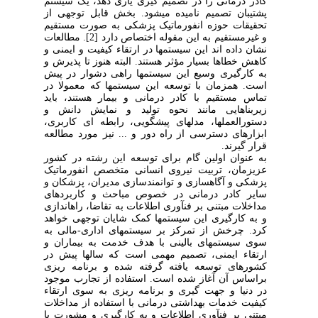
کادر درمانی را در تصمیم گیری یاری دهد، یک سیستم
پشتیبان تصمیم نامیده میشود. بخش قابل توجهی از
تحقیقات حوزه انفورماتیک پزشکی به صورت مستقیم
و غیرمستقیم به این مقوله اختصاص دارد [2]. مطالعات
نشان داده اند این سیستمها در ارتقاء کیفیت و ایمنی و
کاهش خطاها بسیار مؤثر هستند. البته هنوز تا پذیرش و
به کارگیری وسیع این سیستمها راهی دشوار در پیش
است. همزمان با توسعه این سیستمها که معمولا در
تماس مستقیم با کادر درمانی و بیمار هستند، باید
زیربناهایی مانند نحوه تولید و نمایش دانش و
دستورالعملها، مدلهای پیشگویی، رابطه ای کاربری،
ابزارهای دسترسی از راه دور و ... نیز مورد مطالعه
قرار گیرند.
به عنوان اولین گام برای توسعه این رشته در کشور
عزیزمان، تربیت نیروی انسانی متخصص انفورماتیک
پزشکی و آگاهسازی و توانمندسازی مدیران، پزشکان و
سایر کادر درمانی در خصوص مباحث و کاربردهای
مداخلات مبتنی بر فنآوری اطلاعات به تقاضا، راهاندازی
و به کارگیری این سیستمها کمک شایان توجهی خواهد
کرد. چرخش از تمرکز بر سیستمهای اداری-مالی به
سوی سیستمهای بالینی با هدف خدمت به بیماران و
ارتقاء ایمنی، تصمیم مهمی است که سالها پیش در
کشورهای توسعه یافته گرفته شده و برنامه ریزی
براساس آن آغاز شده است. استفاده از تجارب موجود
در دنیا و جهت گیری و برنامه ریزی به سوی ارتقاء
کیفیت خدمات بهداشتی درمانی با استفاده از مداخلات
مبتنی بر فنآوری اطلاعات و به کارگیری و مشورت با