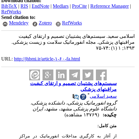
Download citation:
BibTeX
|
RIS
|
EndNote
|
Medlars
|
ProCite
|
Reference Manager
|
RefWorks
Send citation to:
Mendeley
Zotero
RefWorks
اسلامی سعید. سیستم‌های پشتیبان تصمیم و ارتقای کیفیت
مراقبتهای پزشکی. مجله انفورماتیک سلامت و زیست پزشکی.
۱۳۹۳; ۱ (۱) :۷۴-۷۵
URL:
http://jhbmi.ir/article-۱-۶۰-fa.html
سیستم‌های پشتیبان تصمیم و ارتقای کیفیت
مراقبتهای پزشکی
*
سعید اسلامی
گروه انفورماتیک پزشکی، دانشکده پزشکی،
دانشگاه علوم پزشکی مشهد، مشهد، ایران
چکیده:
(۱۳۷۶۹ مشاهده)
متن کامل:
از آغاز به کارگیری مداخلات انفورماتیک در مراکز