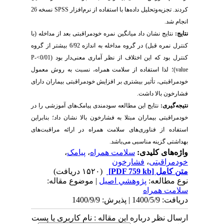
کردند. تجزیه‌وتحلیل داده‌ها با استفاده از نرم‌افزار
SPSS
نسخه 26
انجام شد.
نتایج
:
نتایج نشان داد میانگین نمره خودمراقبتی بعد از مداخله (با
کنترل نمره قبل) در گروه مداخله به اندازه 6/92 بیشتر از گروه
کنترل بود که این اختلاف از نظر آماری معنی‌دار بود (0/01>
P-
value
)؛ لذا استفاده از سلامت همراه، نسبت به روش معمول
خودمراقبتی، تأثیر بیشتری بر افزایش خودمراقبتی بیماران دارای
فشارخون بالا داشت.
نتیجه‌گیری:
نتایج این مطالعه سودمندی پیامک‌های آموزشی را در
خودمراقبتی بیماران مبتلا به فشار‌خون بالا نشان داد؛ بنابراین
استفاده از فناوری‌های سلامت همراه در ارائه مراقبت‌های
بهداشتی گزینه مناسبی می‌باشد.
واژه‌های کلیدی:
سلامت همراه
،
پیامک
،
خودمراقبتی
،
فشارخون
متن کامل
[PDF 759 kb]
(۱۵۲۰ دریافت)
نوع مطالعه:
پژوهشي اصیل
| موضوع مقاله:
سلامت همراه
دریافت: 1400/5/9 | پذیرش: 1400/9/9
ارسال نظر درباره این مقاله : نام کاربری یا پست