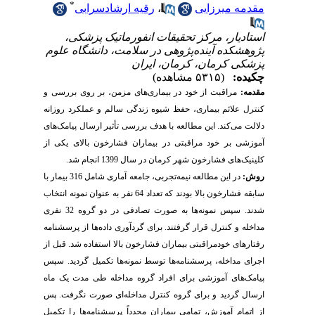
*
مقدمه میرزایی
،
رقیه ارشادسرابی
استادیار، مرکز تحقیقات انفورماتیک پزشکی،
پژوهشکده آینده‌پژوهی در سلامت، دانشگاه علوم
پزشکی کرمان، کرمان، ایران
چکیده:
(۵۳۱۵ مشاهده)
مقدمه:
مراقبت از خود در بیماری‌های مزمن، بر روی بررسی و
کنترل علائم بیماری، حفظ شیوه زندگی سالم و عملکرد روزانه
دلالت می‌کند. این مطالعه با هدف بررسی تأثیر ارسال پیامک‌های
آموزشی بر خود مراقبتی در بیماران فشارخون بالای یکی از
کلینیک‌های فشارخون شهر کرمان در سال 1399 انجام شد.
روش:
در این مطالعه نیمه‌تجربی، جامعه آماری شامل 316 بیمار با
سابقه فشارخون بالا بودند که تعداد 64 نفر به عنوان نمونه انتخاب
شدند. سپس نمونه‌ها به صورت تصادفی در دو گروه 32 نفری
مداخله و کنترل قرار گرفتند. برای گردآوری داده‌ها از پرسشنامه
رفتارهای خودمراقبتی بیماران فشارخون بالا استفاده شد. قبل از
اجرای مداخله، پرسشنامه‌ها توسط نمونه‌ها تکمیل گردید. سپس
پیامک‌های آموزشی برای افراد گروه مداخله طی مدت یک ماه
ارسال گردید و برای گروه کنترل مداخله‌ای صورت نگرفت. پس
از اتمام آموزش، تمامی بیماران مجدداً پرسشنامه‌ها را تکمیل