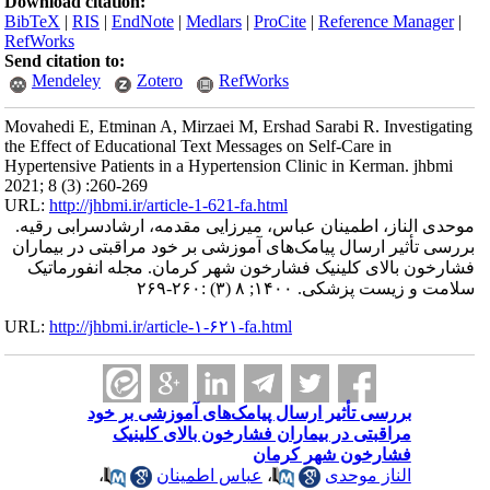
Download citation:
BibTeX
|
RIS
|
EndNote
|
Medlars
|
ProCite
|
Reference Manager
|
RefWorks
Send citation to:
Mendeley
Zotero
RefWorks
Movahedi E, Etminan A, Mirzaei M, Ershad Sarabi R. Investigating
the Effect of Educational Text Messages on Self-Care in
Hypertensive Patients in a Hypertension Clinic in Kerman. jhbmi
2021; 8 (3) :260-269
URL:
http://jhbmi.ir/article-1-621-fa.html
موحدی الناز، اطمینان عباس، میرزایی مقدمه، ارشادسرابی رقیه.
بررسی تأثیر ارسال پیامک‌های آموزشی بر خود مراقبتی در بیماران
فشارخون بالای کلینیک فشارخون شهر کرمان. مجله انفورماتیک
سلامت و زیست پزشکی. ۱۴۰۰; ۸ (۳) :۲۶۰-۲۶۹
URL:
http://jhbmi.ir/article-۱-۶۲۱-fa.html
بررسی تأثیر ارسال پیامک‌های آموزشی بر خود
مراقبتی در بیماران فشارخون بالای کلینیک
فشارخون شهر کرمان
الناز موحدی
،
عباس اطمینان
،