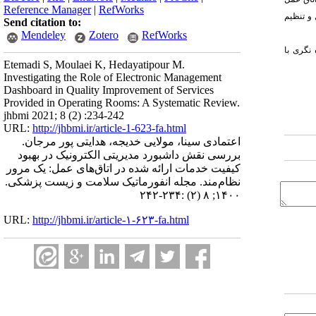
Reference Manager
|
RefWorks
 و تنظیم
Send citation to:
Mendeley
Zotero
RefWorks
 نگری با
Etemadi S, Moulaei K, Hedayatipour M.
Investigating the Role of Electronic Management
Dashboard in Quality Improvement of Services
Provided in Operating Rooms: A Systematic Review.
jhbmi 2021; 8 (2) :234-242
URL:
http://jhbmi.ir/article-1-623-fa.html
اعتمادی سینا، مولایی خدیجه، هدایتی پور مرجان.
بررسی نقش داشبورد مدیریتی الکترونیک در بهبود
کیفیت خدمات ارائه شده در اتاق‌های عمل: یک مرور
نظام‌مند. مجله انفورماتیک سلامت و زیست پزشکی.
۱۴۰۰; ۸ (۲) :۲۳۴-۲۴۲
URL:
http://jhbmi.ir/article-۱-۶۲۳-fa.html