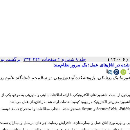
جلد ۸ شماره ۲ صفحات ۲۴۲-۲۳۴
|
برگشت به 
ده در اتاق‌های عمل: یک مرور نظام‌مند
*
ورماتیک پزشکی، پژوهشکده آینده‌پژوهی در سلامت، دانشگاه علوم پ
رخوردار است. داشبوردهای الکترونیکی با ارائه اطلاعات بالینی و مدیریتی به موقع، یکی از
رد مدیریتی الکترونیک در بهبود کیفیت خدمات ارائه شده در اتاق‌های عمل می‌باشد.
PubM
،
Web
of
Science
و
Scopus
جستجو شدند. انتخاب مطالعات و استخراج داده‌ها توسط د
ند. «افزایش کارایی و بهره وری اتاق عمل و بیمارستان»، «افزایش رضایت جراحان، پرسنل و بیماران نسبت
رین پیامدهای مثبت استفاده از داشبوردها بودند. همچنین، چهار چالش مرتبط با داشبوردهای 