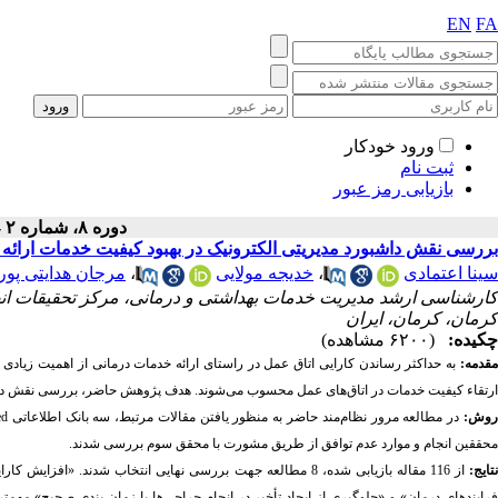
EN
FA
ورود خودکار
ثبت نام
بازیابی رمز عبور
دوره ۸، شماره ۲ - ( ۶-۱۴۰۰ )
بررسی نقش داشبورد مدیریتی الکترونیک در بهبود کیفیت خدمات ارائه ش
سینا اعتمادی
،
خدیجه مولایی
،
مرجان هدایتی پور
کارشناسی ارشد مدیریت خدمات بهداشتی و درمانی، مرکز تحقیقات انف
کرمان، کرمان، ایران
چکیده:
(۶۲۰۰ مشاهده)
مقدمه:
به حداکثر رساندن کارایی اتاق عمل در راستای ارائه خدمات درمانی از اهمیت زیادی ب
ارتقا‌ء کیفیت خدمات در اتاق‌های عمل محسوب می‌شوند. هدف پژوهش حاضر، بررسی نقش داشبو
وش:
در مطالعه مرور نظام
مند حاضر به منظور یافتن مقالات مرتبط، سه بانک اطلاعاتی
ed
محققین انجام و موارد عدم توافق از طریق مشورت با محقق سوم بررسی شدند.
تایج
:
از 116 مقاله بازیابی شده، 8 مطالعه جهت بررسی نهایی انتخاب شد
فرایندهای درمان» و «جلوگیری از ایجاد تأخیر در انجام جراحی‌ها با زمان بندی صحیح» مهمت