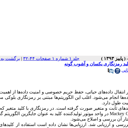
جلد ۱ شماره ۱ صفحات ۴۴-۳۲
|
برگشت به 
کلید رمزنگاری یکسان و آشوب گونه
نی
 انتقال داده‌های حیاتی، حفظ حریم خصوصی و امنیت داده‌ها از اهمیت
ها انجام می‌شود‌. اغلب این الگوریتم‌ها مبتنی بر رمزنگاری بلوکی می
ش، رمزنگاری با الگوریتم راین دال (Rijndael) با کلیدهای ثابت و متغیر صورت گرفته است. در رمزنگاری با کلید متغیر
مقاله طراحی شده است از یک بلوک مبتنی بر سیستم آشوب‌گونه Mackey Glass در واحد موتور تولیدکننده کلید به عنوان جایگزین ا
ار آن بررسی و اصلاح می‌شود.
ه، توسط 6 معیار رمزنگاری، بررسی و ارزیابی شد. ارزیابی‌ها نشان داده است استفاده از کلیده