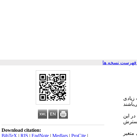
فهرست نسخه ها
 زیادی
‌باشند
 که در این
لگوریتم گسترش
Download citation:
ای متغیر
BibTeX
|
RIS
|
EndNote
|
Medlars
|
ProCite
|