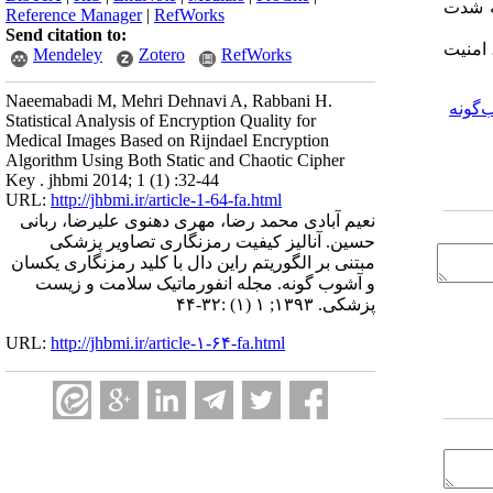
 به شدت
Reference Manager
|
RefWorks
Send citation to:
 امنیت
Mendeley
Zotero
RefWorks
Naeemabadi M, Mehri Dehnavi A, Rabbani H.
‌گونه
Statistical Analysis of Encryption Quality for
Medical Images Based on Rijndael Encryption
Algorithm Using Both Static and Chaotic Cipher
Key . jhbmi 2014; 1 (1) :32-44
URL:
http://jhbmi.ir/article-1-64-fa.html
نعیم آبادی محمد رضا، مهری دهنوی علیرضا، ربانی
حسین. آنالیز کیفیت رمزنگاری تصاویر پزشکی
مبتنی بر الگوریتم راین دال با کلید رمزنگاری یکسان
و آشوب گونه. مجله انفورماتیک سلامت و زیست
پزشکی. ۱۳۹۳; ۱ (۱) :۳۲-۴۴
URL:
http://jhbmi.ir/article-۱-۶۴-fa.html