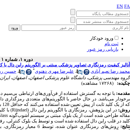
EN
FA
ورود خودکار
ثبت نام
بازیابی رمز عبور
دوره ۱، شماره ۱ - ( پاییز ۱۳۹۳ )
آنالیز کیفیت رمزنگاری تصاویر پزشکی مبتنی بر الگوریتم راین دال با 
*
محمد رضا نعیم آبادی
،
علیرضا مهری دهنوی
،
حسین ربا
گروه مهندسی پزشکی، دانشگاه علوم پزشکی اصفهان، اصفهان، ایران
چکیده:
(۱۷۲۶۸ مشاهده)
مقدمه:
با توجه به گسترش استفاده از فن‌آوری‌های ارتباطی بی‌سیم در
برخودار می‌باشد. در حال حاضر با الگوریتم‌های متعددی رمزگذاری داده‌
که از یک کلید ثابت از پیش تعیین-شده استفاده می‌کنند که حداقل 128 بیت طول دارد.
وش:
در این پژوه
کلید در قلب راین دال استفاده شده است و توسط یک بلوک کنترلی، رفت
تایج:
روش‌های رمزنگاری عنوان شد