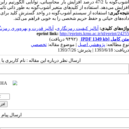
آشوب‌گونه با 47/2 درصد افزایش بار محاسباتی، توانایی ال
افزایش می‌دهد. استفاده از کلیدهای متغیر آشوب‌گونه به‌ طور ذاتی تاث
نتیجه‌گیری:
استفاده از سیستم آشوب‌گونه در واحد گسترش کلید برای ت
داده‌های حیاتی و حفظ حریم شخصی را به خوبی فراهم می‌کند.
واژه‌های کلیدی:
آنالیز کیفیت رمزنگاری
،
آنالیز قدرت و بهره‌وری رمزن
eprint link:
http://eprints.kmu.ac.ir/id/eprint/24255
متن کامل
[PDF 1349 kb]
(۹۴۹۲ دریافت)
نوع مطالعه:
پژوهشي اصیل
| موضوع مقاله:
تخصصي
دریافت: 1393/6/18 | پذیرش: 1393/7/26
ارسال نظر درباره این مقاله : نام کاربری ی
ارسال پیام 