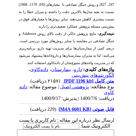
247، 827) و روش جنگل تصادفی با معیارهای (0/6، 1170، 1868)
نسبت به بقیه مدل‌ها بالاترین دقت را داشته و میزان خطا را به
نسبت بیشتری کاهش می‌دهند. سایر روش‌ها با معیارهای فوق در
پیش‌بینی مسئله پژوهش عملکرد ضعیف‌تری را دارند.
نتیجه‌گیری:
نتایج پژوهش حاکی از دقت بالای روش
Adaboost
و
جنگل تصادفی در مقایسه با سایر روش‌های مورد بررسی است.
درصد کمی از بیمارستان‌ها برای مدیریت تهیه دارو، برنامه‌ریزی
می‌کنند؛ لذا به مدیران بیمارستان‌ها و داروخانه‌ها پیشنهاد می‌شود
که در مدیریت واحدهای متبوع‌شان از داده‌کاوی استفاده کنند.
واژه‌های کلیدی:
دارو
،
بیمارستان
،
داده‌کاوی
،
الگوریتم‌های پیش‌بینی
متن کامل
[PDF 1196 kb]
(۲۱۵۷ دریافت)
نوع مطالعه:
پژوهشي اصیل
| موضوع مقاله:
داده
کاوی
دریافت: 1400/7/6 | پذیرش: 1400/9/17
فایل صوتی [M4A 6601 KB]
(229 دریافت)
ارسال نظر درباره این مقاله : نام کاربری یا پست
الکترونیک شما: