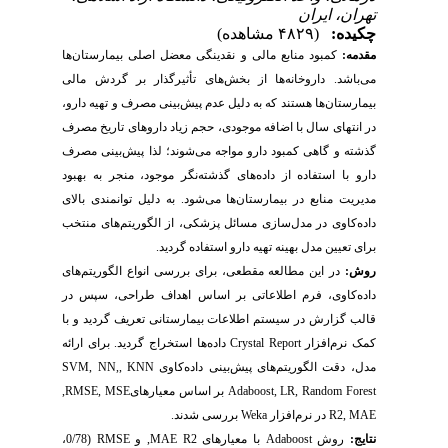
تهران، ایران
چکیده:
(۴۸۲۹ مشاهده)
مقدمه:
کمبود منابع مالی و نقدینگی معضل اصلی بیمارستان‌ها
می‌باشد. داروخانه‌ها از بخش‌های تأثیرگذار بر گردش مالی
بیمارستان‌ها هستند که به دلیل عدم پیش‌بینی مصرف و تهیه دارو،
در انتهای سال با اضافه موجودی، حجم زیاد داروهای تاریخ مصرف
گذشته و گاهی کمبود دارو مواجه می‌شوند؛ لذا پیش‌بینی مصرف
دارو با استفاده از داده‌های گذشته‌نگر موجود، منجر به بهبود
مدیریت منابع در بیمارستان‌ها می‌شود. به دلیل توانمندی بالای
داده‌کاوی در مدل‌سازی مسائل پزشکی، از الگوریتم‌های منتخب
برای تعیین مدل بهینه تهیه دارو استفاده گردید.
روش:
در این مطالعه مقطعی، برای بررسی انواع الگوریتم‌های
داده‌کاوی، فرم اطلاعاتی بر اساس اهداف طراحی، سپس در
قالب گزارش در سیستم اطلاعات بیمارستانی تعریف گردید و با
کمک نرم‌افزار
Crystal Report
داده‌ها استخراج گردید. برای ارائه
مدل، دقت الگوریتم‌های پیش‌بینی داده‌کاوی
KNN
,
SVM, NN,
Random Forest
,
LR
,
Adaboost
بر اساس معیارهای
MSE
,
RMSE
,
MAE
,
R2
در نرم‌افزار
Weka
بررسی شدند.
نتایج
:
روش
Adaboost
با معیارهای
R2
MAE
,
و
RMSE
(0/78،