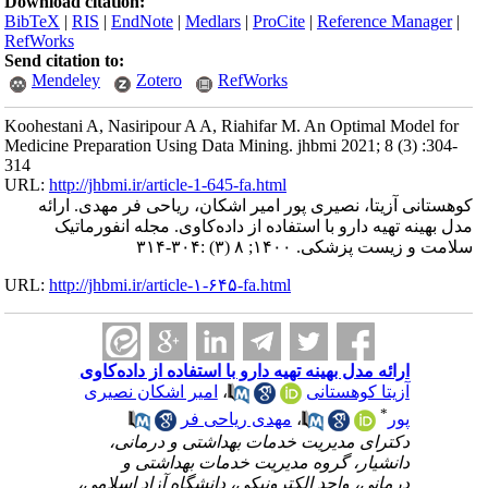
Download citation:
BibTeX
|
RIS
|
EndNote
|
Medlars
|
ProCite
|
Reference Manager
|
RefWorks
Send citation to:
Mendeley
Zotero
RefWorks
Koohestani A, Nasiripour A A, Riahifar M. An Optimal Model for
Medicine Preparation Using Data Mining. jhbmi 2021; 8 (3) :304-
314
URL:
http://jhbmi.ir/article-1-645-fa.html
کوهستانی آزیتا، نصیری پور امیر اشکان، ریاحی فر مهدی. ارائه
مدل بهینه تهیه دارو با استفاده از داده‌کاوی. مجله انفورماتیک
سلامت و زیست پزشکی. ۱۴۰۰; ۸ (۳) :۳۰۴-۳۱۴
URL:
http://jhbmi.ir/article-۱-۶۴۵-fa.html
ارائه مدل بهینه تهیه دارو با استفاده از داده‌کاوی
آزیتا کوهستانی
،
امیر اشکان نصیری
*
پور
،
مهدی ریاحی فر
دکترای مدیریت خدمات بهداشتی و درمانی،
دانشیار، گروه مدیریت خدمات بهداشتی و
درمانی، واحد الکترونیکی، دانشگاه آزاد اسلامی،