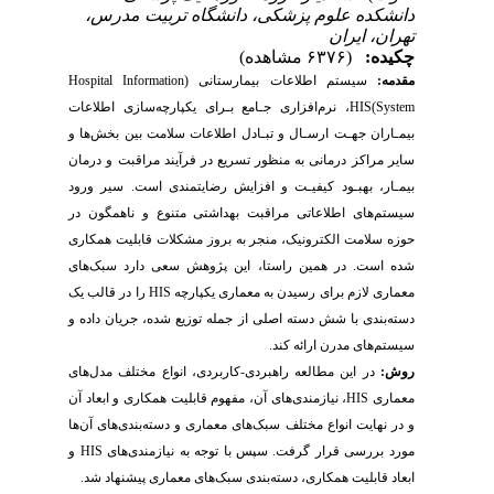
دانشکده علوم پزشکی، دانشگاه تربیت مدرس،
تهران، ایران
چکیده:
(۶۳۷۶ مشاهده)
مقدمه:
سیستم‌ اطلاعات بیمارستانی
(
Hospital Information
System
)
HIS
،
نرم‌افزاری جـامع بـرای یکپارچه‌سازی اطلاعات
بیمـاران جهـت ارسـال و تبـادل اطلاعات سلامت بین بخش‌ها و
سایر مراکز درمانی به منظور تسریع در فرآیند مراقبت و درمان
بیمـار، بهبـود کیفیـت و افزایش رضایتمندی است. سیر ورود
‌‌سیستم‌ها‌‌ی اطلاعاتی مراقبت بهداشتی متنوع و ناهمگون در
حوزه سلامت الکترونیک، منجر به بروز مشکلات قابلیت همکاری
شده است. در همین راستا، این پژوهش سعی دارد سبک‌های
معماری لازم برای رسیدن به معماری یکپارچه
HIS
را در قالب یک
دسته‌بندی با شش دسته اصلی از جمله توزیع شده، جریان داده و
سیستم‌های مدرن ارائه کند.
روش:
در این مطالعه راهبردی-کاربردی، انواع مختلف مدل‌های
معماری
HIS
، نیازمندی‌های آن، مفهوم قابلیت همکاری و ابعاد آن
و در نهایت انواع مختلف سبک‌های معماری و دسته‌بندی‌های آن‌ها
مورد بررسی قرار گرفت. سپس با توجه به نیازمندی‌های
HIS
و
ابعاد قابلیت همکاری، دسته‌بندی سبک‌های معماری پیشنهاد شد.