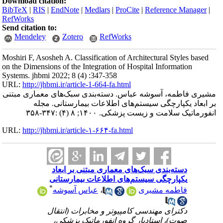
Download citation:
BibTeX
|
RIS
|
EndNote
|
Medlars
|
ProCite
|
Reference Manager
|
RefWorks
Send citation to:
Mendeley
Zotero
RefWorks
Moshiri F, Asosheh A. Classification of Architectural Styles based
on the Dimensions of the Integration of Hospital Information
Systems. jhbmi 2022; 8 (4) :347-358
URL:
http://jhbmi.ir/article-1-664-fa.html
مشیری فاطمه، آسوشه عباس. دسته‌بندی سبک‌های معماری مبتنی
بر ابعاد یکپارچگی سیستم‌‌های اطلاعات بیمارستانی. مجله
انفورماتیک سلامت و زیست پزشکی. ۱۴۰۰; ۸ (۴) :۳۴۷-۳۵۸
URL:
http://jhbmi.ir/article-۱-۶۶۴-fa.html
دسته‌بندی سبک‌های معماری مبتنی بر ابعاد
یکپارچگی سیستم‌‌های اطلاعات بیمارستانی
*
فاطمه مشیری
،
عباس آسوشه
دکترای مهندسی کامپیوتر و مخابرات (انتقال
صوت)، استادیار گروه انفورماتیک پزشکی،