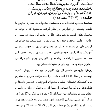
سلامت، گروه مدیریت اطلاعات سلامت،
دانشکده مدیریت و اطلاع‌رسانی پزشکی،
دانشگاه علوم پزشکی ایران، تهران، ایران
چکیده:
(۴۳۰۷ مشاهده)
مقدمه:
سندرم تخمدان پلی کیستیک به‌عنوان یک بیماری مزمن با
طیف وسیعی از عوارض در نظر گرفته می‌شود که با توجه به
پیچیدگی‌های گسترده نشانه‌ها، علل و علائم این سندرم، بیماران
اغلب از دانش محدود خود رنج می‌برند. با رشد بی‌سابقه فناوری،
گوشی‌های هوشمند به دلیل در دسترس بودن به جهت تسهیل
آموزش و افزایش خودمراقبتی اهمیت زیادی دارند. هدف این
مطالعه تعیین الزامات برنامه‌های کاربردی برای خودمراقبتی
بیماران مبتلا به سندرم پلی کیستیک تخمدان بود.
روش:
پژوهش حاضر از نوع کاربردی بود که با روش کمی-
توصیفی در سال 1400 انجام شد. الزامات برنامه کاربردی سندرم
پلی کیستیک تخمدان شامل محتوای آموزشی، عناصر داده‌ها و
قابلیت‌ها بود که نیازسنجی از بیماران و پزشکان زنان و زایمان
انجام شد. پرسشنامه بین بیماران (45 نفر) و پزشکان (17 نفر) در
مرکز آموزشی، درمانی فاطمیه شهر همدان توزیع شد. داده‌های به
دست آمده (44 مورد) توسط نرم افزار
SPSS
نسخه 24 و توسط