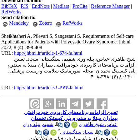
Download citation:
BibTeX
|
RIS
|
EndNote
|
Medlars
|
ProCite
|
Reference Manager
|
RefWorks
Send citation to:
Mendeley
Zotero
RefWorks
Sheikhtaheri A, Pilevari S, Sangestani S. Requirements of Self-care
Applications for Patients with Polycystic Ovary Syndrome. jhbmi
2022; 8 (4) :398-408
URL:
http://jhbmi.ir/article-1-674-fa.html
شیخ طاهری عباس، پیله وری شمیم، سنگستانی سجاد. تعیین
الزامات برنامه‌های کاربردی خودمراقبتی بیماران مبتلا به سندرم
پلی کیستیک تخمدان. مجله انفورماتیک سلامت و زیست پزشکی.
۱۴۰۰; ۸ (۴) :۳۹۸-۴۰۸
URL:
http://jhbmi.ir/article-۱-۶۷۴-fa.html
تعیین الزامات برنامه‌های کاربردی خودمراقبتی
بیماران مبتلا به سندرم پلی کیستیک تخمدان
عباس شیخ طاهری
،
شمیم پیله وری
*
،
سجاد سنگستانی
دانشجوی کارشناسی ارشد فناوری اطلاعات