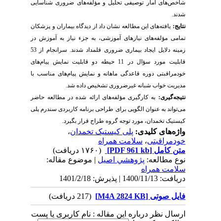
شاخص‌های آمار توصیفی تحلیل و مؤلفه‌های ضروری شناسایی
شدند.
نتایج:
یافته‌های این مطالعه نشان داد از دیدگاه بیماران و پزشکان
تمامی مؤلفه‌های نیازهای آموزشی، به جزء نیاز به آموزش در
زمینه دلایل ایجاد بیماری ضروری قلمداد شدند. سرانجام از 53
قابلیت مورد سؤال در 11 حیطه دو قابلیت نمایش پیام‌های
خودمراقبتی دوره قاعدگی ماهانه و نمایش پیام‌های مناسب با
مدیریت خواب شبانه غیرضروری تشخیص داده شد.
نتیجه‌گیری:
به کارگیری مؤلفه‌های ارائه شده در مطالعه حاضر
می‌تواند به عنوان الگویی برای طراحی برنامه کاربردی سندرم پلی
کیستیک تخمدان، مورد توجه گروه طراح قرار بگیرد.
واژه‌های کلیدی:
پلی کیستیک تخمدان
،
خودمراقبتی
،
سلامت همراه
متن کامل
[PDF 961 kb]
(۱۷۶۰ دریافت)
نوع مطالعه:
پژوهشي اصیل
| موضوع مقاله:
سلامت همراه
دریافت: 1400/11/13 | پذیرش: 1401/2/18
فایل صوتی [M4A 2824 KB]
(217 دریافت)
ارسال نظر درباره این مقاله : نام کاربری یا پست