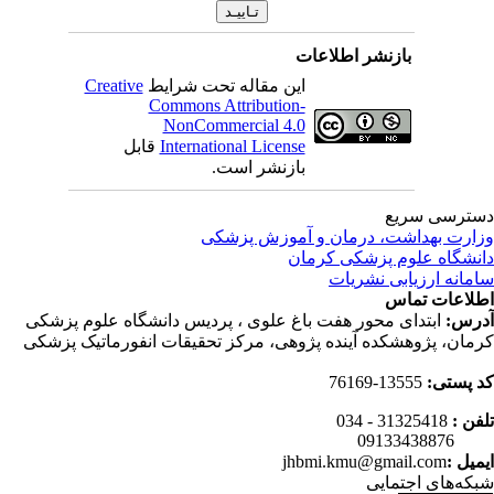
بازنشر اطلاعات
این مقاله تحت شرایط
Creative
Commons Attribution-
NonCommercial 4.0
International License
قابل
بازنشر است.
ترسی سریع
ارت بهداشت، درمان و آموزش پزشکی
نشگاه علوم پزشکی کرمان
مانه ارزیابی نشریات
لاعات تماس
رس:
ابتدای محور هفت باغ علوی ، پردیس دانشگاه علوم پزشکی
مان، پژوهشکده آینده پژوهی، مرکز تحقیقات انفورماتیک پزشکی
 پستی:
13555-76169
فن :
31325418 - 034
0913343
میل :
jhbmi.kmu@gmail.com
که‌های اجتمایی