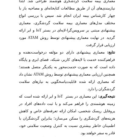
معماری بیمه سلامت گردشگری هوشمند طراحی شد. ابتدا
نیازمندی‌‌های آن از طریق مطالعات کتابخانه‌ای و مصاحبه باز با
چهار
کارشناس بیمه ایران انجام شد. سپس با بررسی انواع
مختلف مدل‌های معماری بیمه سلامت گردشگری، معماری
پیشنهادی مبتنی بر سرویس‌گرا-لایه‌ای در بستر
IoT
و ابر ارائه
گردید. در نهایت معماری پیشنهادی توسط روش
ATAM
مورد
ارزیابی قرار گرفت.
نتایج:
معماری پیشنهادی دارای دو مؤلفه درخواست‌دهنده و
فراهم‌کننده خدمت با لایه‌های کاربر، شبکه، فضای ابری و پایگاه
داده است که به صورت خدمت‌محور به یکدیگر متصل هستند؛
همچنین ارزیابی معماری پیشنهادی توسط روش
ATAM
نشان داد
که معماری ارائه شده قابلیت‌پاسخگویی به نیازهای سلامت
گردشگران را دارد.
نتیجه‌گیری:
این معماری در بستر
IoT
و ابر ارائه شده است که
زمینه هوشمندی را فراهم می‌کند و با ثبت داده‌های افراد در
پروفایل ریسک شخصی، امکان ارائه تعرفه‌های خاص و کاهش
هزینه‌های گردشگری را ممکن می‌سازد؛ بنابراین گردشگران با
اطمینان خاطر بیشتری نسبت به کنترل وضعیت سلامتی خود،
قادر به سفر خواهند بود.