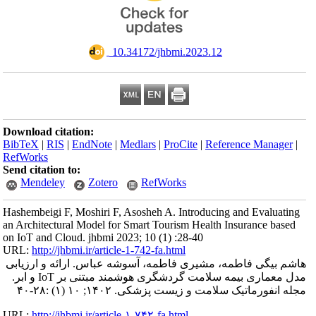
‎ 10.34172/jhbmi.2023.12
Download citation:
BibTeX
|
RIS
|
EndNote
|
Medlars
|
ProCite
|
Reference Manager
|
RefWorks
Send citation to:
Mendeley
Zotero
RefWorks
Hashembeigi F, Moshiri F, Asosheh A. Introducing and Evaluating
an Architectural Model for Smart Tourism Health Insurance based
on IoT and Cloud. jhbmi 2023; 10 (1) :28-40
URL:
http://jhbmi.ir/article-1-742-fa.html
هاشم بیگی فاطمه، مشیری فاطمه، آسوشه عباس. ارائه و ارزیابی
مدل معماری بیمه سلامت گردشگری هوشمند مبتنی بر IoT و ابر.
مجله انفورماتیک سلامت و زیست پزشکی. ۱۴۰۲; ۱۰ (۱) :۲۸-۴۰
URL:
http://jhbmi.ir/article-۱-۷۴۲-fa.html