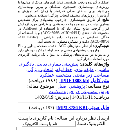
عملکرد گیرنده و دقت طبقه‌بند، فراپارامترهای هریک از مدل‌ها با
روش‌های بهینه‌سازی جستجوی شبکه‌ای و بیزین بهینه‌سازی
می‌شوند برای ساختن مدلی قدرتمند با زمان کم آموزش و
آزمایش از روش‌های مختلف انتخاب ویژگی استفاده می‌شود.
نتایج:
از طریق شبیه‌سازی، چارچوب پیشنهادی برای تشخیص
بیماری دیابت در دو مجموعه داده هندی و عراقی مورد آزمایش
قرار گرفت. نتایج نشان داد که با استفاده از
AdaBoost
در
مجموعه داده هندی (
94/11
AUC=
، 89/98
ACC=
) و با استفاده از
جنگل تصادفی در مجموعه داده عراقی (98/62
AUC=
،
98/66
ACC=
)، دقت و عملکرد مطلوبی به دست آمد
.
نتیجه‌گیری:
از نظر معیارهای
ACC
، دقت، صحت، یادآور و
F1-
Score
، چارچوب پیشنهادی مبتنی بر خط لوله عملکرد بهینه‌ای دارد
و می‌تواند در سامانه‌های پزشکی به عنوان یک برنامه کاربردی
مورد استفاده قرار گیرد.
واژه‌های کلیدی:
پیش‌بینی بیماری دیابت
،
یادگیری
ماشین
،
طبقه‌بندی
،
خط لوله
،
انتخاب ویژگی
،
مساحت زیر منحنی مشخصه عملکرد
متن کامل
[PDF 1808 kb]
(۱۷۸۶ دریافت)
نوع مطالعه:
پژوهشي اصیل
| موضوع مقاله:
هوش مصنوعی در حوزه سلامت
دریافت: 1401/11/11 | پذیرش: 1402/6/19
فایل صوتی [MP3 3786 KB]
(197 دریافت)
ارسال نظر درباره این مقاله : نام کاربری یا پست
الکترونیک شما: