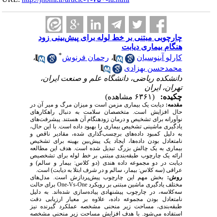
چارچوبی مبتنی بر خط لوله برای پیش‌بینی زود
هنگام بیماری دیابت
*
کارلو آبنوسیان
،
رحمان فرنوش
،
محمدحسن بهزادی
دانشکده ریاضی، دانشگاه علم و صنعت ایران،
تهران، ایران
چکیده:
(۶۳۶۱ مشاهده)
مقدمه:
دیابت یک بیماری مزمن است و میزان مرگ و میر آن در
حال افزایش است. متخصصان سلامت به دنبال راهکارهای
نوآورانه برای تشخیص و درمان زودهنگام آن هستند. پیشرفت‌های
یادگیری ماشینی تشخیص بیماری را بهبود داده است. با این حال،
به دلیل کمبود داده‌های برچسب‌گذاری شده، مقادیر ناقص و
نامتعادل بودن داده‌ها، ایجاد یک پیش‌بین بهینه برای تشخیص
بیماری به یک چالش بزرگ تبدیل شده است. هدف این مطالعه
ارائه یک چارچوب طبقه‌بندی مبتنی بر خط لوله برای تشخصیص
دیابت در دو مجموعه داده هندی (دو کلاس: بیمار و سالم) و
عراقی (سه کلاس: بیمار، سالم و در شرف ابتلا به دیابت) است.
روش:
بخش مهم این چارچوب پیش‌پردازش است. مدل‌های
مختلف یادگیری ماشین مبتنی بر رویکرد
One-Vs-One
برای حالت
سه‌کلاسه، در چارچوب پیشنهادی پیاده‌سازی شده‌اند. به دلیل
نامتعادل بودن مجموعه داده، علاوه بر معیار ارزیابی دقت
طبقه‌بندی، مساحت زیر منحنی مشخصه عملکرد گیرنده نیز
استفاده می‌شود. با هدف افزایش مساحت زیر منحنی مشخصه