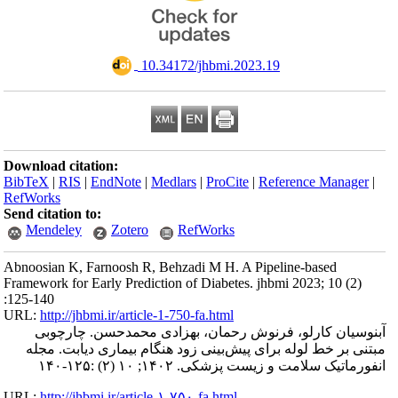
‎ 10.34172/jhbmi.2023.19
Download citation:
BibTeX
|
RIS
|
EndNote
|
Medlars
|
ProCite
|
Reference Manager
|
RefWorks
Send citation to:
Mendeley
Zotero
RefWorks
Abnoosian K, Farnoosh R, Behzadi M H. A Pipeline-based
Framework for Early Prediction of Diabetes. jhbmi 2023; 10 (2)
:125-140
URL:
http://jhbmi.ir/article-1-750-fa.html
آبنوسیان کارلو، فرنوش رحمان، بهزادی محمدحسن. چارچوبی
مبتنی بر خط لوله برای پیش‌بینی زود هنگام بیماری دیابت. مجله
انفورماتیک سلامت و زیست پزشکی. ۱۴۰۲; ۱۰ (۲) :۱۲۵-۱۴۰
URL:
http://jhbmi.ir/article-۱-۷۵۰-fa.html