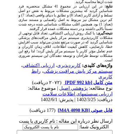
شدت آن‌ها محاسبه گردید.
نتایج:
در این ارزیابی در مجموع 41 مشکل منحصربه فرد
شناسایی گردید که بیشترین مشکلات مربوط به نقض دو اصل
تسلط و آزادی کاربر (تعداد: 8) و تطابق با دنیای واقعی (تعداد: 7) و
کم ترین مشکل نیز مربوط به اصل راهنمایی و مستند سازی
(تعداد: 1) بود. همچنین اغلب مشکلات شناسایی شده درجه شدت
نسبتاً بالایی داشتند و در دسته مشکلات عمده قرار گرفتند.
نتیجه‌گیری:
با کمک روش ارزیابی اکتشافی، تعداد قابل توجهی از
مشکلات کاربردپذیری سیستم مرکز پایش مراقبت‌های پزشکی
شناسایی گردید که در صورت مرتفع نشدن می‌تواند سبب افزایش
خطا، نارضایتی، کاهش کیفیت اطلاعات، اتلاف زمان کاربران و
عدم تعامل مؤثر کاربر با سیستم مرکز پایش گردد؛ لذا رفع این
مشکلات توسط طراحان و توسعه دهندگان این سیستم ضروری
است.
واژه‌های کلیدی:
کاربردپذیری
،
ارزیابی اکتشافی
،
سیستم مرکز پایش مراقبت پزشکی
،
رابط
کاربری
متن کامل
[PDF 992 kb]
(۲۰۷۲ دریافت)
نوع مطالعه:
پژوهشي اصیل
| موضوع مقاله:
ارزیابی سیستمهای اطلاعات سلامت
دریافت: 1402/3/25 | پذیرش: 1402/6/1
فایل صوتی [M4A 4098 KB]
(177 دریافت)
ارسال نظر درباره این مقاله : نام کاربری یا پست
الکترونیک شما: