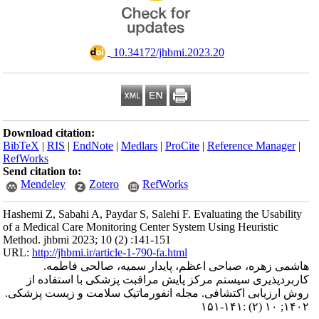
‎ 10.34172/jhbmi.2023.20
Download citation:
BibTeX
|
RIS
|
EndNote
|
Medlars
|
ProCite
|
Reference Manager
|
RefWorks
Send citation to:
Mendeley
Zotero
RefWorks
Hashemi Z, Sabahi A, Paydar S, Salehi F. Evaluating the Usability
of a Medical Care Monitoring Center System Using Heuristic
Method. jhbmi 2023; 10 (2) :141-151
URL:
http://jhbmi.ir/article-1-790-fa.html
هاشمی زهره، صباحی اعظم، پایدار سمیه، صالحی فاطمه.
کاربردپذیری سیستم مرکز پایش مراقبت پزشکی با استفاده از
روش ارزیابی اکتشافی. مجله انفورماتیک سلامت و زیست پزشکی.
۱۴۰۲; ۱۰ (۲) :۱۴۱-۱۵۱