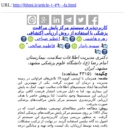
URL:
http://jhbmi.ir/article-۱-۷۹۰-fa.html
کاربردپذیری سیستم مرکز پایش مراقبت
پزشکی با استفاده از روش ارزیابی اکتشافی
زهره هاشمی
،
اعظم صباحی
*
،
سمیه پایدار
،
فاطمه صالحی
دکتری مدیریت اطلاعات سلامت، بیمارستان
امام رضا (ع)، دانشگاه علوم پزشکی مشهد،
مشهد، ایران
چکیده:
(۴۳۱۵ مشاهده)
مقدمه:
همزمان با اپیدمی کووید-19 تلاش‌های فراوانی در زمینه
مدیریت و درمان آن صورت گرفت. یکی از مهم‌ترین این
فعالیت‌ها ایجاد سیستم‌های اطلاعات سلامت جهت کمک به پایش
این بیماری بود، اما به دلیل سرعت انتشار فرصت کافی برای
ارزیابی این سیستم‌ها وجود نداشت؛ لذا پژوهش حاضر با هدف
ارزیابی کاربردپذیری سیستم مرکز پایش مراقبت‌های پزشکی
صورت پذیرفت.
روش:
مطالعه حاضر مطالعه‌ای توصیفی- مقطعی است که در
سال 1401 بر روی سیستم مرکز پایش مراقبت‌های پزشکی انجام
گرفت. به منظور بررسی میزان کاربردپذیری این سیستم از
اصول ده گانه نیلسن استفاده گردید. در نهایت از ترکیب مشکلات
یافت شده توسط ارزیابان، یک لیست واحد تهیه و میانگین درجه