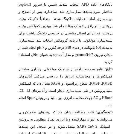
پایگاه
های داده
APD
انتخاب شدند. سپس با سرور
pepfold3
ساختار سوم پپتیدها مدل‌سازی شد. ساختارها پس از اصلاح و
بهینه‌سازی آماده عملیات داکینگ شدند. متعاقباً داکینگ پپتید-
پروتئین با نرم‌افزار اتوداک وینا انجام شد. بهترین کمپلکس پپتید-
پروتئین که انرژی اتصال مناسبی در خروجی داکینگ داشت برای
شبیه
سازی مولکولی با برنامه گرومکس انتخاب شد. شبیه
سازی
به مدت 100 نانوثانیه در دمای 310 درجه کلوین و
pH:7
انجام شد. از
میدان نیروی
gromos54a7
و مدل آب
spc
به عنوان حلال استفاده
گردید.
نتایج:
نتایج به دست آمده از دینامیک مولکولی، پایداری ساختار
کمپلکس‌ها و محاسبات انرژی را بررسی می‌کند. آنالیزهای
RMSD
،
RMSF
، شعاع ژیراسیون و
SASA
نشان داد که کمپلکس
پپتید-پروتئین در طی شبیه‌سازی پایدار است و آنالیزهای
LJ
،
CL
،
HBond
و
ΔG
جهت محاسبه انرژی بین پپتید و پروتیئن
Spike
انجام
شد.
نتیجه‌گیری:
نتایج مطالعه نشان داد که پپتیدهای ضدمیکروبی
می
توانند به عنوان مهارکننده و با انرژی اتصال مطلوبی به پروتئین
اسپایک
SARS-CoV-2
متصل شوند و در نتیجه، این پپتیدها
می‌توانند برای مطالعات درمانی و تجربی
Covid-19
استفاده