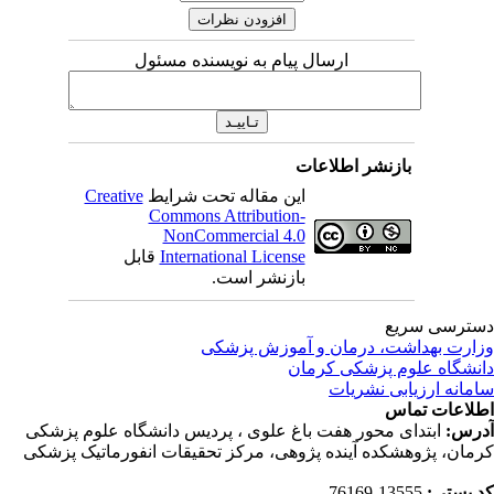
ارسال پیام به نویسنده مسئول
بازنشر اطلاعات
این مقاله تحت شرایط
Creative
Commons Attribution-
NonCommercial 4.0
International License
قابل
بازنشر است.
ترسی سریع
ارت بهداشت، درمان و آموزش پزشکی
نشگاه علوم پزشکی کرمان
مانه ارزیابی نشریات
لاعات تماس
رس:
ابتدای محور هفت باغ علوی ، پردیس دانشگاه علوم پزشکی
مان، پژوهشکده آینده پژوهی، مرکز تحقیقات انفورماتیک پزشکی
 پستی:
13555-76169