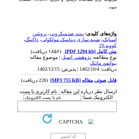
شوند.
واژه‌های کلیدی:
پپتید ضدمیکروبی
،
پروتئین
اسپایک
،
شبیه سازی دینامیک مولکولی
،
داکینگ
،
کووید-19
متن کامل
[PDF 1294 kb]
(۱۸۵۶ دریافت)
نوع مطالعه:
پژوهشي اصیل
| موضوع مقاله:
بیوانفورماتیک
دریافت: 1402/10/4 | پذیرش: 1402/12/15
فایل صوتی مقاله [MP3 755 KB]
(228 دریافت)
ارسال نظر درباره این مقاله : نام کاربری یا پست
الکترونیک شما: