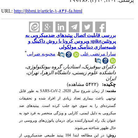
پزشکی. ۱۴۰۲; ۱۰ (۴) :۳۸۶-۳۹۹
URL:
http://jhbmi.ir/article-۱-۸۳۶-fa.html
بررسی قابلیت اتصال پپتیدهای ضدمیکروبی به
پروتئینspike ویروس کرونا با روش داکینگ و
شبیه‌سازی دینامیک مولکولی
*
سارا مرتضی علی
،
محبوبه ضرابی
دکترای بیوفیزیک، استادیار، گروه بیوتکنولوژی،
دانشکده علوم زیستی، دانشگاه الزهرا، تهران،
ایران
چکیده:
(۵۴۲۲ مشاهده)
مقدمه:
از زمان شروع سال 2020،
SARS-CoV-2
به طور قابل
توجهی باعث بیماری تعداد زیادی از افراد شده و تحقیقات
گسترده
‌ای را به سوی خود جلب کرده است. پپتیدهای ضد
میکروبی به دلیل ایمنی، کارایی و ویژگی منحصر به فرد خود به
عنوان یک راه امیدوارکننده برای درمان پاتوژن‌های ویروسی در
حال ظهور شناخته می‌شوند.
روش:
در این مطالعه ابتدا 104 پپتید طبیعی ضدمیکروبی از