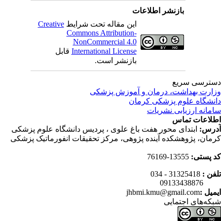
بازنشر اطلاعات
این مقاله تحت شرایط
Creative
Commons Attribution-
NonCommercial 4.0
International License
قابل
بازنشر است.
ترسی سریع
ارت بهداشت، درمان و آموزش پزشکی
نشگاه علوم پزشکی کرمان
مانه ارزیابی نشریات
لاعات تماس
رس:
ابتدای محور هفت باغ علوی ، پردیس دانشگاه علوم پزشکی
مان، پژوهشکده آینده پژوهی، مرکز تحقیقات انفورماتیک پزشکی
 پستی:
13555-76169
فن :
31325418 - 034
0913343
میل :
jhbmi.kmu@gmail.com
که‌های اجتمایی