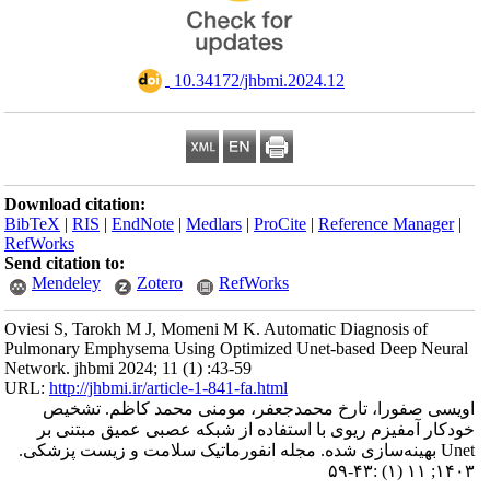
‎ 10.34172/jhbmi.2024.12
Download citation:
BibTeX
|
RIS
|
EndNote
|
Medlars
|
ProCite
|
Reference Manager
|
RefWorks
Send citation to:
Mendeley
Zotero
RefWorks
Oviesi S, Tarokh M J, Momeni M K. Automatic Diagnosis of
Pulmonary Emphysema Using Optimized Unet-based Deep Neural
Network. jhbmi 2024; 11 (1) :43-59
URL:
http://jhbmi.ir/article-1-841-fa.html
اویسی صفورا، تارخ محمدجعفر، مومنی محمد کاظم. تشخیص
خودکار آمفیزم ریوی با استفاده از شبکه عصبی عمیق مبتنی بر
Unet بهینه‌سازی شده. مجله انفورماتیک سلامت و زیست پزشکی.
۱۴۰۳; ۱۱ (۱) :۴۳-۵۹