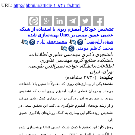
URL:
http://jhbmi.ir/article-۱-۸۴۱-fa.html
تشخیص خودکار آمفیزم ریوی با استفاده از شبکه
عصبی عمیق مبتنی بر Unet بهینه‌سازی شده
*
صفورا اویسی
،
محمدجعفر تارخ
،
محمد کاظم مومنی
دانشجوی دکتری مهندسی فناوری اطلاعات،
دانشکده صنایع،گروه مهندسی فناوری
اطلاعات،دانشگاه خواجه نصیرالدین طوسی،
تهران، ایران
چکیده:
(۳۸۳۰ مشاهده)
مقدمه:
یکی از بیماری‌های ریوی که معمولاً تا سنین بالا ناشناخته
می‌ماند و درمان قطعی ندارد، آمفیزم ریوی است که تشخیص
سریع این بیماری به افراد درگیر در این بیماری کمک زیادی می‌کند
و از رشد توده‌های آمفیزم جلوگیری می‌کند. این تحقیق سعی در
تشخیص زودهنگام این بیماری به کمک روش‌های یادگیری عمیق
دارد.
روش کار:
این تحقیق با کمک شبکه عصبی
Unet
بهینه‌سازی شده
با الگوریتم فراابتکاری
GPC
، سعی در تشخیص سریع
تر این