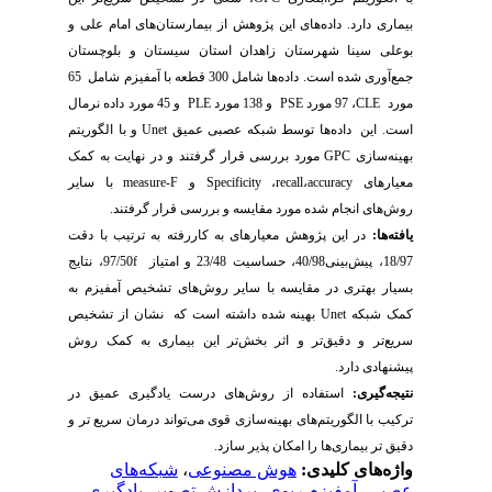
بیماری دارد. داده‌های این پژوهش از بیمارستان‌های امام علی و
بوعلی سینا شهرستان زاهدان استان سیستان و بلوچستان
جمع‌آوری شده است. داده‌ها شامل 300 قطعه با آمفیزم شامل 65
مورد
CLE
، 97 مورد
PSE
و 138 مورد
PLE
و 45 مورد داده نرمال
است. این داده‌ها توسط شبکه عصبی عمیق
Unet
و با الگوریتم
بهینه‌سازی
GPC
مورد بررسی قرار گرفتند و در نهایت به کمک
معیارهای
accuracy
،
recall
،
Specificity
و
F
-
measure
با سایر
روش‌های انجام شده مورد مقایسه و بررسی قرار گرفتند.
یافته‌ها:
در این پژوهش معیارهای به کاررفته به ترتیب با دقت
18/97، پیش‌بینی40/98، حساسیت 23/48 و امتیاز
f
97/50‌، نتایج
بسیار بهتری در مقایسه با سایر روش‌های تشخیص آمفیزم به
کمک شبکه
Unet
بهینه شده داشته است که نشان از تشخیص
سریع
تر و دقیق
تر و اثر بخش‌تر این بیماری به کمک روش
پیشنهادی دارد.
نتیجه‌گیری:
استفاده از روش‌های درست یادگیری عمیق در
ترکیب با الگوریتم‌های بهینه‌سازی قوی می‌تواند درمان سریع تر و
دقیق تر بیماری‌ها را امکان پذیر سازد.
واژه‌های کلیدی:
هوش مصنوعی
،
شبکه‌های
عصبی
،
آمفیزم ریوی
،
پردازش تصویر
،
یادگیری