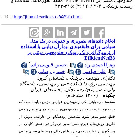
چندوجهی مبتنی بر EfficientNetB۳. مجله انفورماتیک سلامت و
زیست پزشکی. ۱۴۰۴; ۱۲ (۴) :۳۱۵-۳۳۳
URL:
http://jhbmi.ir/article-۱-۹۵۳-fa.html
ادغام داده‌های تصویری و جدولی در یک مدل
سیامی برای طبقه‌بندی بیماران دیابتی با استفاده
از ترموگرافی: یک رویکرد چندوجهی مبتنی بر
EfficientNetB3
*
زهرا احمدی راد
،
حسین قیومی زاده
،
علی فیاضی
،
خسرو رضایی
دکترای مهندسی پزشکی، دانشیار، گروه
مهندسی برق، دانشکده فنی و مهندسی ، دانشگاه
ولی عصر (عج) رفسنجان، رفسنجان، ایران
چکیده:
(۱۲۰۰ مشاهده)
مقدمه:
پای دیابتی یکی از مهم‌ترین عوارض مزمن دیابت است که
در صورت عدم تشخیص به‌موقع، می‌تواند به زخم‌های مزمن و حتی
قطع عضو منجر شود. تشخیص زودهنگام این عارضه، به‌ویژه از
طریق روش‌های غیرتهاجمی نظیر ترموگرافی، نقش کلیدی در
پیشگیری از عوارض جدی دارد. با این حال، روش‌های سنتی مبتنی