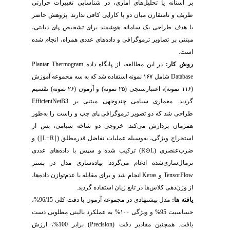
بر آستانه یا تحلیل‌های آماری، در شناسایی تغییرات حرارتی
ظریف و نامتقارن میان دو پا کارایی کافی ندارند. پژوهش حاضر
با هدف طراحی یک سامانه هوشمند برای تشخیص پای دیابتی،
مبتنی بر تصاویر ترموگرافی و داده‌های عددی همراه، انجام شده
است.
روش کار:
در این مطالعه، از پایگاه داده
Plantar Thermogram
Database
شامل
۱۶۷
نمونه استفاده شد که به سه مجموعه آموزش
(
۱۱۶
نمونه)، اعتبارسنجی (
۲۵
نمونه) و آزمون (
۲۶
نمونه) تقسیم
گردید. معماری سیامی چندوجهی مبتنی بر
EfficientNetB3
طراحی شد که دو تصویر ترموگرافی پای چپ و راست را به‌طور
همزمان پردازش می‌کند. خروجی دو شاخه سیامی، پس از
استخراج ویژگی، به‌وسیله عملیات تفاضل قدرمطلق (
∣
L−R
∣
)
و
ضرب‌عنصری (
L
⊙
R
) ترکیب شده و سپس با داده‌های عددی
نرمال‌سازی‌شده ادغام می‌گردد. پیاده‌سازی مدل در بستر
TensorFlow
و
Keras
انجام شد و برای مقابله با عدم‌توازن داده‌ها،
از وزن‌دهی کلاس‌ها در تابع زیان استفاده گردید.
یافته ها:
مدل پیشنهادی در مجموعه آزمون با دقت کلی 96/15%،
حساسیت 95%
و ویژگی
۱۰۰
‌% به عملکرد بالینی مطلوبی دست
یافت. همچنین مقادیر دقت (
Precision
) برابر 100%، ارزش