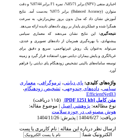
اخباری منفی (
NPV
) برابر 85/71%، نمره
F1
برابر
97/44
% و دقت
متوازن (
Balanced Accuracy
) برابر
97/5
%
به‌دست آمد. نتایج
آموزش نشان داد که مدل بدون بروز بیش‌برازش، به سرعت
همگرا شده و عملکردی پایدار بر روی داده‌های نادیده ارائه می‌دهد.
نتیجه‌گیری:
این نتایج نشان می‌دهند که معماری سیامی
پیشنهادی، با بهره‌گیری همزمان از داده‌های تصویری و عددی،
می‌تواند به‌عنوان یک روش غیرتهاجمی، سریع و دقیق برای
غربالگری و پایش بیماران دیابتی مورد استفاده قرار گیرد و زمینه
توسعه سامانه‌های بالینی تشخیص زودهنگام پای دیابتی را فراهم
آورد.
واژه‌های کلیدی:
پای دیابتی
،
ترموگرافی
،
معماری
سیامی
،
داده‌های چندوجهی
،
تشخیص زودهنگام
،
EfficientNetB3
متن کامل
[PDF 1251 kb]
(۱۱۵ دریافت)
نوع مطالعه:
پژوهشي اصیل
| موضوع مقاله:
هوش مصنوعی در حوزه سلامت
دریافت: 1404/6/27 | پذیرش: 1404/11/26
ارسال نظر درباره این مقاله : نام کاربری یا پست
الکترونیک شما: