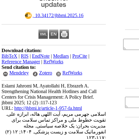
‎ 10.34172/jhbmi.2025.16
Download citation:
BibTeX
|
RIS
|
EndNote
|
Medlars
|
ProCite
|
Reference Manager
|
RefWorks
Send citation to:
Mendeley
Zotero
RefWorks
Eslami Jahromi M, Ayatollahi H, Ebrazeh A.
Strengthening National Health Hotlines and Call
Centers for Crisis Management: A Policy Brief.
jhbmi 2025; 12 (2) :117-123
URL:
http://jhbmi.ir/article-1-957-fa.html
اسلامی جهرمی مریم، آیت اللهی هاله، ابرازه علی.
تقویت خطوط ملی و مراکز تماس سلامت برای
مدیریت بحران: یک خلاصه سیاستی. مجله
انفورماتیک سلامت و زیست پزشکی. ۱۴۰۴; ۱۲ (۲)
:۱۱۷-۱۲۳