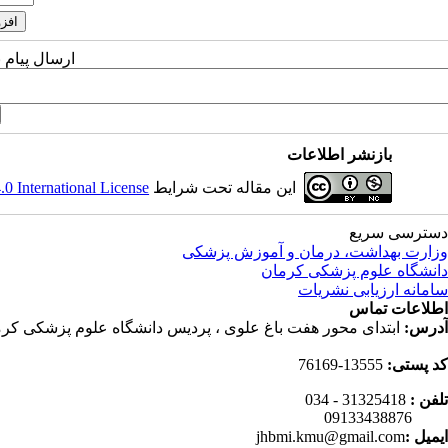
ارسال پیام 
بازنشر اطلاعات
این مقاله تحت شرایط
 International License
دسترسی سریع
وزارت بهداشت، درمان و آموزش پزشکی
دانشگاه علوم پزشکی کرمان
سامانه ارزیابی نشریات
اطلاعات تماس
آدرس:
ابتدای محور هفت باغ علوی ، پردیس دانشگاه علوم پزشکی کرم
کد پستی:
13555-76169
تلفن :
31325418 - 034
09133438876
ایمیل :
jhbmi.kmu@gmail.com