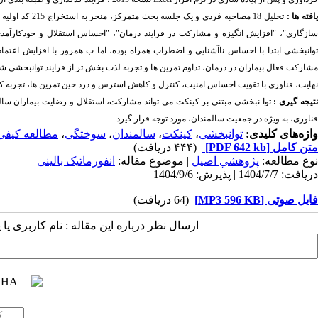
افته ها :
سازگاری"، "افزایش انگیزه و مشارکت در فرایند درمان"، "احساس استقلال و خودکارآمدی" 
توانبخشی ابتدا با احساس ناآشنایی و اضطراب همراه بوده، اما ب همرور با افزایش اعتما
مشارکت فعال بیماران در درمان، تداوم تمرین ها و تجربه لذت بخش تر از فرایند توانبخشی شد
نهایت، فناوری با تقویت احساس امنیت، کنترل و کاهش استرس و درد حین تمرین ها، تجربه کل
تیجه گیری :
توا نبخشی مبتنی بر کینکت می تواند مشارکت، استقلال و رضایت بیماران سالمند
فناوری، به ویژه در جمعیت سالمندان، مورد توجه قرار گیرد.
واژه‌های کلیدی:
توانبخشی
،
کینکت
،
سالمندان
،
سوختگی
،
مطالعه کیفی
متن کامل
[PDF 642 kb]
(۴۴۴ دریافت)
نوع مطالعه:
پژوهشي اصیل
| موضوع مقاله:
انفورماتیک بالینی
دریافت: 1404/7/7 | پذیرش: 1404/9/6
فایل صوتی [MP3 596 KB]
(64 دریافت)
ارسال نظر درباره این مقاله : نام کاربری ی