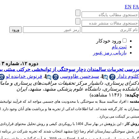
EN
FA
ورود خودکار
ثبت نام
بازیابی رمز عبور
دوره ۱۲، شماره ۳ - ( ۹-۱۴۰۴ )
بررسی تجربیات سالمندان دچار سوختگی از توانبخشی حرکتی مبتنی بر
کلثوم دلدار
،
سیدحسن طاووسی
،
فرنوش خدابنده لو
دکترای پرستاری، دانشیار مرکز تحقیقات مراقبت‌های پرستاری و ماما
دانشکده پرستاری، دانشگاه علوم پزشکی مشهد، مشهد، ایران
چکیده:
(۱۱۴۶ مشاهده)
قدمه :
افراد سالمند مبتلا به سوختگی با محدودیت های جسمی مواجه اند که فرآیند توانبخ
بیماران به کار گرفته شده اند، اما اطلاعات اندکی از تجربه ها و برداشت های آنان وجود دار
مبتنی بر کینکت می پردازد .
وش کار :
این پژوهش در بهار سال 1404 با رویکردی کیفی و روش تحل
در بخش سوختگی بیمارستان امام رضا (ع) مشهد انتخاب شدند که تجربه شرکت در برنامه توا
گردآوری و پس از پیاده سازی در نرم افزار Excel نسخه 2019 ، فرآیند کدگذاری و طبقه بندی آن ها انجام شد .