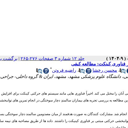
جلد ۱۲ شماره ۳ صفحات ۲۷۶-۲۶۵
|
برگشت به
 فناوری کینکت: مطالعه کیفی
*
،
محسن رخشا
،
راضیه فروتن
ئی، دانشگاه علوم پزشکی مشهد، مشهد، ایران & گروه داخلی- جراحی،
شی آنان را مختل می کند. اخیراً فناوری هایی مانند سیستم های حرکتی کینکت برای افزای
د. این مطالعه به بررسی تجربه های بیماران سالمندِ دچار سوختگی در انجام تمرین های توانبخ
یل محتوای قراردادی انجام شد. مشارکت کنندگان به صورت هدفمند از میان مصدومین سالمند دچار سوختگی 
نبخشی حرکتی مبتنی بر فناوری کینیکت را داشتند. داده ها از طریق مصاحبه های نیمه ساخ