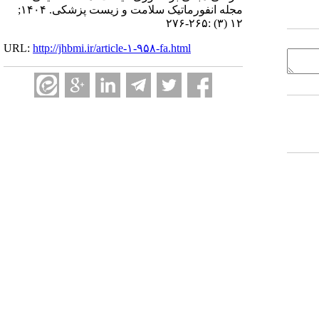
مجله انفورماتیک سلامت و زیست پزشکی. ۱۴۰۴;
۱۲ (۳) :۲۶۵-۲۷۶
URL:
http://jhbmi.ir/article-۱-۹۵۸-fa.html