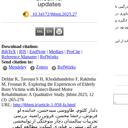
شامل: "از سردرگمی تا
اوری در
‎ 10.34172/jhbmi.2025.27
نگیزه و
 بود. در
ه از این
Download citation:
BibTeX
|
RIS
|
EndNote
|
Medlars
|
ProCite
|
Reference Manager
|
RefWorks
Send citation to:
Mendeley
Zotero
RefWorks
Deldar K, Tavousi S H, Khodabandeloo F, Rakhsha
M, Froutan R. Exploring the Experiences of Elderly
Burn Victims with Kinect-Based Motor
Rehabilitation: A Qualitative Study. jhbmi 2025; 12
(3) :265-276
URL:
http://jhbmi.ir/article-1-958-fa.html
دلدار کلثوم، طاووسی سیدحسن، خدابنده لو
فرنوش، رخشا محسن، فروتن راضیه. بررسی
تجربیات سالمندان دچار سوختگی از توانبخشی
حرکتی مبتنی بر فناوری کینکت: مطالعه کیفی.