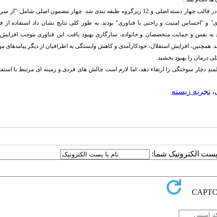
تحلیل 18 مصاحبه فردی و یک جلسه بحث متمرکز، منجر به استخراج 215 کد اولیه در قالب چهار دسته اصلی و 12 زیرگروه طبقه بندی شد. چهار مضمون اصلی 
و "احساس امنیت و راحتی با فناوری" بودند. به طور کلی نتایج نشان داد استفاده از فن
د به نفس و حمایت متخصصان و خانواده، سازگاری بهبود یافت. این فناوری موجب افزایش ا
. همچنین، افزایش استقلال، خودکارآمدی و کاهش وابستگی به اطرافیان از دیگر پیامدهای مهم
ی درمان را بهبود بخشید.
ِ دچار سوختگی را ارتقاء دهد، اما لازم است چالش های فردی و زمینه ای مرتبط با استفاد
،
تجربه زیسته
ا پست الکترونیک شما: