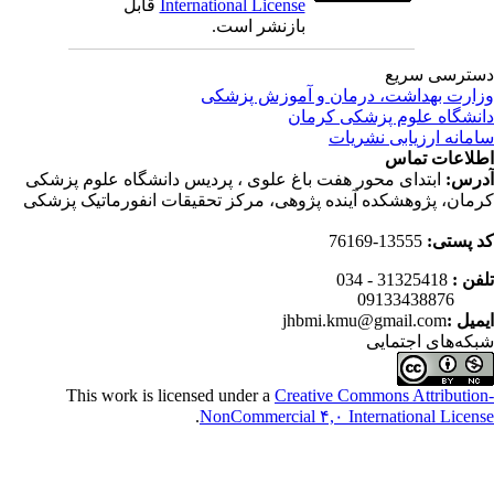
International License
قابل
بازنشر است.
ترسی سریع
ارت بهداشت، درمان و آموزش پزشکی
نشگاه علوم پزشکی کرمان
مانه ارزیابی نشریات
لاعات تماس
رس:
ابتدای محور هفت باغ علوی ، پردیس دانشگاه علوم پزشکی
مان، پژوهشکده آینده پژوهی، مرکز تحقیقات انفورماتیک پزشکی
 پستی:
13555-76169
فن :
31325418 - 034
0913343
میل :
jhbmi.kmu@gmail.com
که‌های اجتمایی
This work is licensed under a
Creative Commons Attributio
.
NonCommercial ۴,۰ International Licen