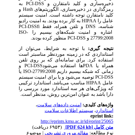
ذخیره‌سازی و کلید نامتقارن و
PCI-DSS
به
رمزگذاری در ذخیره‌سازی، الگوریتم‌های
Hash
و
کلید نامتقارن توجه داشته ‌است. امنیت سیستم‌
عامل را
HIPAA
به کار برده ‌بودند. به امنیت رادیو
شناسه،
DNS
و تلفن همراه، فقط
PCI-DSSfi
اشاره‌ و امنیت شبکه‌های بی­سیم را
ISO-
27799:2008
و
PCI-DSS
منظور ‌کرده بودند.
نتیجه­ گیری:
با توجه به شرایط، می‌توان از
استانداردی که در زمینه موردنظر مناسب­تر است
استفاده ‌کرد. برای سامانه‌ای که بر روی تلفن
همراه یا
PDA
ها استفاده می‌شود
PCI-DSS
و
زمانی‌ که شبکه بی­سیم داریم
ISO-27799:2008
یا
PCI-DSS
توصیه‌ می‌شود و یا برای امنیت سیستم
عامل
HIPAA
مناسب می‌باشد. استاندارد ترکیبی
که ویژگی‌های هر سه استاندارد مورد بررسی را
دارا ‌باشد به عنوان امن‌ترین روش، مدنظر است.
واژه‌های کلیدی:
امنیت داده‌های سلامت
،
استاندارد
،
سیستم اطلاعات سلامت
eprint link:
http://eprints.kmu.ac.ir/id/eprint/25065
متن کامل
[PDF 624 kb]
(۶۹۵۳ دریافت)
نوع مطالعه:
مقاله مروری تشریحی
| موضوع