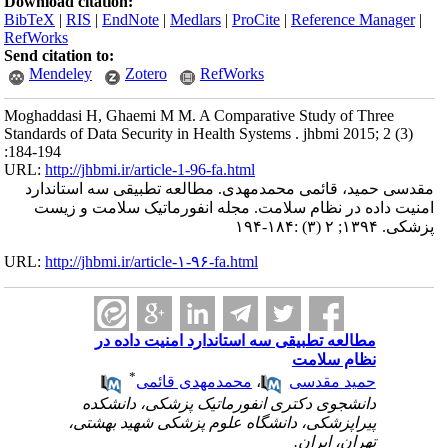
Download citation:
BibTeX
|
RIS
|
EndNote
|
Medlars
|
ProCite
|
Reference Manager
|
RefWorks
Send citation to:
Mendeley
Zotero
RefWorks
Moghaddasi H, Ghaemi M M. A Comparative Study of Three
Standards of Data Security in Health Systems . jhbmi 2015; 2 (3)
:184-194
URL:
http://jhbmi.ir/article-1-96-fa.html
مقدسی حمید، قائمی محمدمهدی. مطالعه تطبیقی سه استاندارد
امنیت داده در نظام سلامت. مجله انفورماتیک سلامت و زیست
پزشکی. ۱۳۹۴; ۲ (۳) :۱۸۴-۱۹۴
URL:
http://jhbmi.ir/article-۱-۹۶-fa.html
مطالعه تطبیقی سه استاندارد امنیت داده در
نظام سلامت
*
حمید مقدسی
،
محمدمهدی قائمی
دانشجوی دکتری انفورماتیک پزشکی‌، دانشکده
پیراپزشکی، دانشگاه علوم پزشکی شهید بهشتی،
تهران، ایران.