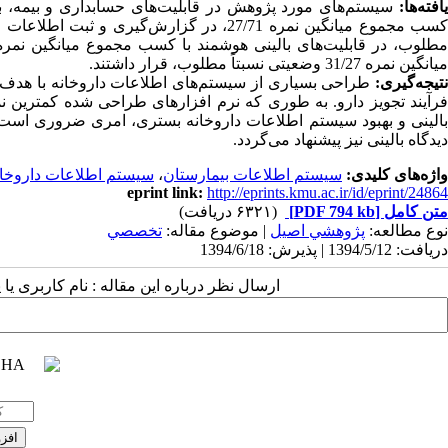
افته‌ها:
میانگین نمره 31/27 وضعیتی نسبتاً مطلوب، قرار داشتند.
تیجه‌گیری:
طراحی بسیاری از سیستم‌های اطلاعات داروخانه با هدف مد
فرآیند تجویز دارو. به طوری که نرم افزارهای طراحی شده کمترین نمره
بالینی و بهبود سیستم اطلاعات داروخانه بستری، امری ضروری است. 
دیدگاه بالینی نیز پیشنهاد می‌گردد.
واژه‌های کلیدی:
سیستم اطلاعات بیمارستان
،
سیستم اطلاعات داروخان
eprint link:
http://eprints.kmu.ac.ir/id/eprint/24864
متن کامل
[PDF 794 kb]
(۶۳۲۱ دریافت)
نوع مطالعه:
پژوهشي اصیل
| موضوع مقاله:
تخصصي
دریافت: 1394/5/12 | پذیرش: 1394/6/18
ارسال نظر درباره این مقاله : نام کاربری ی