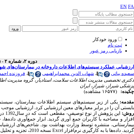
EN
FA
ورود خودکار
ثبت نام
بازیابی رمز عبور
دوره ۲، شماره ۲ - ( تابستان ۱۳۹۴ )
ارزشیابی عملکرد سیستم‌های اطلاعات داروخانه در بیمارستان‌های شه
سعیده بیاتی
،
شهاب الدین محمدابراهیمی
،
فروزنده احمد
دکتری تخصصی مدیریت اطلاعات سلامت، استادیار، گروه مدیریت اطلا
پزشکی شیراز، شیراز، ایران
چکیده:
(۱۶۵۷۷ مشاهده)
قدمه:
یکی از زیر سیستم‌های سیستم اطلاعات بیمارستان، سیستم 
بایستی آن را در برابر معیارهای معین ارزشیابی کرد. ارزشیابی‌ موجب 
وش:
این پ
افزار و مصاحبه با کاربران جمع آوری گردید. ابزار جمع‌آوری داده‌ه
بیمارستانی، منتشره توسط وزارت بهداشت بود. شاخص‌های ارزشیابی
گردید. داده‌ها با به کارگیری نرم‌افزار Excel نسخه 2010، تجزیه و تحلیل شدند.