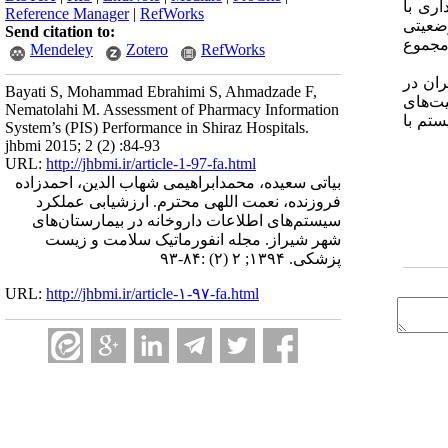
وب، در انبارداری با
Reference Manager
|
RefWorks
ات مرتبط با دارو و تجویز دارو با کسب مجموع میانگین نمره 36/96 در وضعیتی
Send citation to:
با کسب مجموع
Mendeley
Zotero
RefWorks
ران در
Bayati S, Mohammad Ebrahimi S, Ahmadzade F,
یت‌های
Nematolahi M. Assessment of Pharmacy Information
تم با
System’s (PIS) Performance in Shiraz Hospitals.
jhbmi 2015; 2 (2) :84-93
URL:
http://jhbmi.ir/article-1-97-fa.html
بیاتی سعیده، محمدابراهیمی شهاب الدین، احمدزاده
فروزنده، نعمت اللهی محترم. ارزشیابی عملکرد
سیستم‌های اطلاعات داروخانه در بیمارستان‌های
شهر شیراز. مجله انفورماتیک سلامت و زیست
پزشکی. ۱۳۹۴; ۲ (۲) :۸۴-۹۳
URL:
http://jhbmi.ir/article-۱-۹۷-fa.html