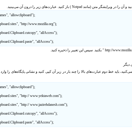
ید و آن را در ویرایشگر متن (مانند
Notpad
) باز کنید. عبارت‌های زیر را درون آن می‌بینید.
names", "allowclipboard");
ipboard.sites", "http://www.mozilla.org");
lipboard.Clipboard.cutcopy", "allAccess");
ipboard.Clipboard.paste", "allAccess");
http://www.mozilla
" بکنید. سپس این تغییر را ذخیره کنید.
 دیگر
ی‌کنید، باید خط دوم عبارت‌های بالا را چند بار در زیر آن کپی کنید و نشانی پایگاه‌های را وارد 
names", "allowclipboard");
lipboard.sites", "http:// www.yektaweb.com");
ipboard.sites", "http:// www.jazirehdanesh.com");
lipboard.Clipboard.cutcopy", "allAccess");
ipboard.Clipboard.paste", "allAccess");