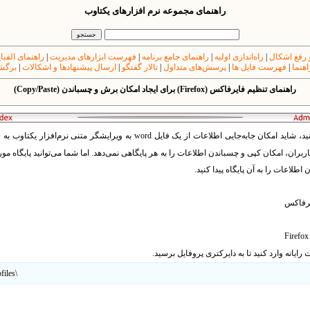
راهنمای مجموعه نرم افزارهای یکتاوب
 رفع اشکال
|
راه‌اندازی اولیه
|
راهنمای جامع برنامه
|
فهرست ابزارهای مدیریت
|
راهنمای الفبا
اهنما
|
فهرست فایل ها
|
پرسش‌های متداول
|
تالار گفتگو
|
ارسال پیشنهادها و اشکالات
|
برگشت
راهنمای تنظیم فایرفاکس (Firefox) برای ایجاد امکان برش و چسباندن (Copy/Paste)
د، شاید امکان جابه‌جایی اطلاعات از یک فایل
word
به ویرایشگر متنی نرم‌افزار یکتاوب به
ن، امکان کپی و چسباندن اطلاعات را به هر پایگاهی نمی‌دهد. اما شما می‌توانید پایگاه مو
طلاعات را به آن پایگاه پیدا کنید.
رفاکس
Firefox 
رایانه وارد کنید تا به دایرکتری پروفایل برسید.
iles\