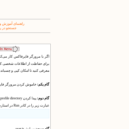
راهنمای آموزش و
جستجو در ر
اگر با مرورگر فایرفاکس کار می‌کنی
برای حفاظت از اطلاعات شخصی کاربرا
معرفی کنید تا امکان کپی و چسباندن ا
گام یکم:
خاموش کردن مرورگر فای
گام دوم:
پیدا کردن
profile directory
عبارت زیر را در کادر
Run
در استارت 
گام سوم:
ویرایش
user.js