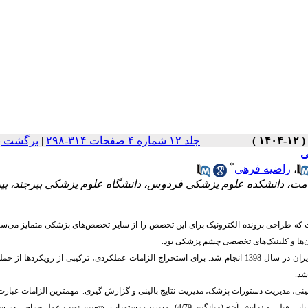
جلد ۱۲ شماره ۴ صفحات ۳۱۴-۲۹۸
|
برگشت ب
ی
*
،
راضیه فرهی
مت، دانشکده علوم پزشکی فردوس، دانشگاه علوم پزشکی بیرجند، بیر
که طراحی پرونده الکترونیک برای این تخصص را از سایر تخصص
های پزشکی متمایز می
سا
ن‌ها و کلینیک‌های تخصصی چشم پزشکی بود.
یران
در سال
1398
انجام شد. برای استخراج الزامات عملکردی، ترکیبی از رویکردها از جم
شد.
، مدیریت دستورات پزشک، مدیریت نتایج بالینی و گزارش گیری. مهمترین الزامات عبارت ب
در مستندسازی بالینی «تشکیل پرونده برای بیماران» (میانگین4/93)، «اسکن پرونده های سرپایی قبلی و نمایش آن» (میانگین 4/79)، مدیریت دستورات، «تعیین نو