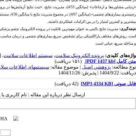
«ردیابی مشاوره‌ها و ارجاعات» (میانگین 4/53)، مدیریت نتا
بیشترین و کمترین امتیاز را در بین الزامات عملکردی داشتند.
نتیجه‌گیری:
مدیریت نتایج بالینی به عنوان مهم‌ترین قابلیت در پرونده الکترونیک چشم پزش
است. روش‌های مختلف پاراکلینیکی برای تشخیص سریع بیماری‌های چشمی و درمان مناسب آن‌
و مداخله سریع، حیاتی است.
واژه‌های کلیدی:
پرونده الکترونیک سلامت
،
سیستم اطلاعات سلامت
،
ا
متن کامل
[PDF 1437 kb]
(۱۵۱ دریافت)
نوع مطالعه:
پژوهشي اصیل
| موضوع مقاله:
سیستمهای اطلاعات سلا
دریافت: 1404/9/22 | پذیرش: 1404/11/26
فایل صوتی [MP3 4334 KB]
(42 دریافت)
ارسال نظر درباره این مقاله : نام کاربری ی