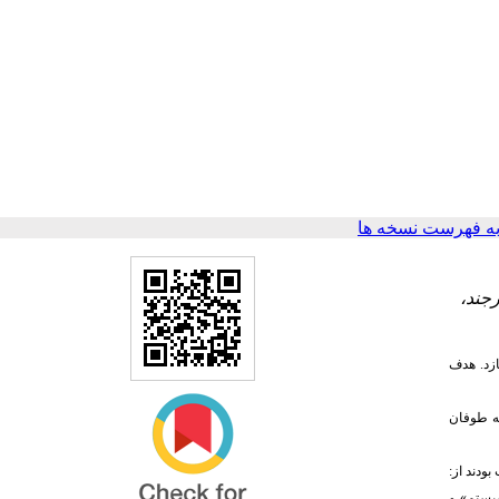
ه فهرست نسخه ها
جند،
زد.
هدف
له طوفان
ودند از:
بت عمل جراحی در سیستم» و