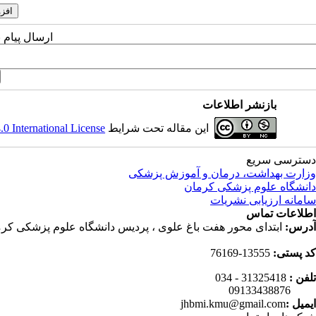
ارسال پیام 
بازنشر اطلاعات
این مقاله تحت شرایط
 International License
دسترسی سریع
وزارت بهداشت، درمان و آموزش پزشکی
دانشگاه علوم پزشکی کرمان
سامانه ارزیابی نشریات
اطلاعات تماس
آدرس:
ابتدای محور هفت باغ علوی ، پردیس دانشگاه علوم پزشکی کرم
کد پستی:
13555-76169
تلفن :
31325418 - 034
09133438876
ایمیل :
jhbmi.kmu@gmail.com