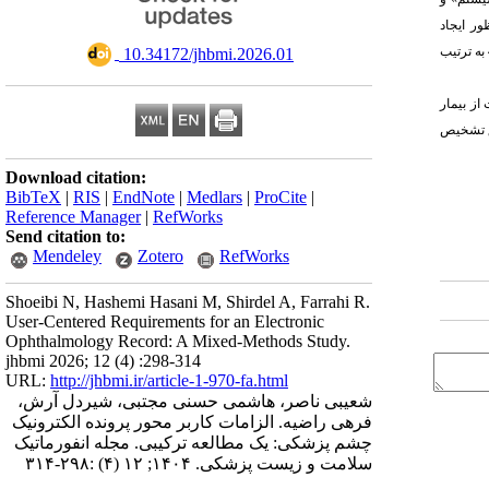
نظور ایجاد
رجیستری بیماری‌های چشمی» (میانگین 4/67). در مجموع مدیریت نتایج با میانگین 4/56، مستند سازی بالینی با 4/47، گزارش‌گیری با 4/4 و در نهایت مدیریت دستورات پزشک با میانگین 4/38 به ترتیب
‎ 10.34172/jhbmi.2026.01
از بیمار
ق تشخیص
Download citation:
BibTeX
|
RIS
|
EndNote
|
Medlars
|
ProCite
|
Reference Manager
|
RefWorks
Send citation to:
Mendeley
Zotero
RefWorks
Shoeibi N, Hashemi Hasani M, Shirdel A, Farrahi R.
User-Centered Requirements for an Electronic
Ophthalmology Record: A Mixed-Methods Study.
jhbmi 2026; 12 (4) :298-314
URL:
http://jhbmi.ir/article-1-970-fa.html
شعیبی ناصر، هاشمی حسنی مجتبی، شیردل آرش،
فرهی راضیه. الزامات کاربر محور پرونده الکترونیک
چشم پزشکی: یک مطالعه ترکیبی. مجله انفورماتیک
سلامت و زیست پزشکی. ۱۴۰۴; ۱۲ (۴) :۲۹۸-۳۱۴