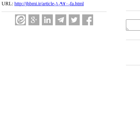
URL:
http://jhbmi.ir/article-۱-۹۷۰-fa.html