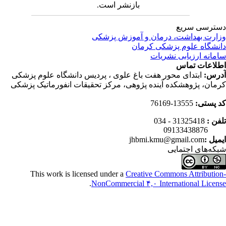
بازنشر است.
ترسی سریع
ارت بهداشت، درمان و آموزش پزشکی
نشگاه علوم پزشکی کرمان
مانه ارزیابی نشریات
لاعات تماس
رس:
ابتدای محور هفت باغ علوی ، پردیس دانشگاه علوم پزشکی
مان، پژوهشکده آینده پژوهی، مرکز تحقیقات انفورماتیک پزشکی
 پستی:
13555-76169
فن :
31325418 - 034
0913343
میل :
jhbmi.kmu@gmail.com
که‌های اجتمایی
This work is licensed under a
Creative Commons Attributio
.
NonCommercial ۴,۰ International Licen