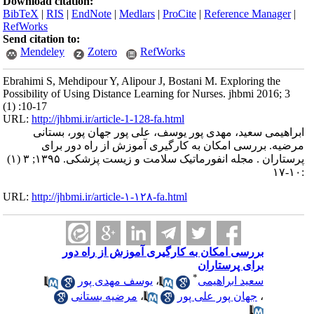
Download citation:
BibTeX
|
RIS
|
EndNote
|
Medlars
|
ProCite
|
Reference Manager
|
RefWorks
Send citation to:
Mendeley
Zotero
RefWorks
Ebrahimi S, Mehdipour Y, Alipour J, Bostani M. Exploring the
Possibility of Using Distance Learning for Nurses. jhbmi 2016; 3
(1) :10-17
URL:
http://jhbmi.ir/article-1-128-fa.html
ابراهیمی سعید، مهدی پور یوسف، علی پور جهان پور، بستانی
مرضیه. بررسی امکان به کارگیری آموزش از راه دور برای
پرستاران . مجله انفورماتیک سلامت و زیست پزشکی. ۱۳۹۵; ۳ (۱)
:۱۰-۱۷
URL:
http://jhbmi.ir/article-۱-۱۲۸-fa.html
بررسی امکان به کارگیری آموزش از راه دور
برای پرستاران
*
سعید ابراهیمی
،
یوسف مهدی پور
،
جهان پور علی پور
،
مرضیه بستانی