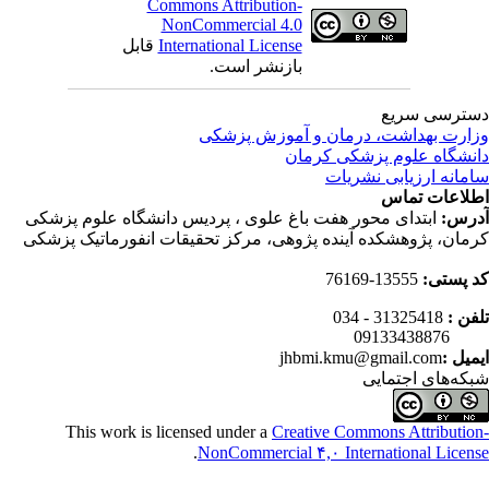
Commons Attribution-
NonCommercial 4.0
International License
قابل
بازنشر است.
ترسی سریع
ارت بهداشت، درمان و آموزش پزشکی
نشگاه علوم پزشکی کرمان
مانه ارزیابی نشریات
لاعات تماس
رس:
ابتدای محور هفت باغ علوی ، پردیس دانشگاه علوم پزشکی
مان، پژوهشکده آینده پژوهی، مرکز تحقیقات انفورماتیک پزشکی
 پستی:
13555-76169
فن :
31325418 - 034
0913343
میل :
jhbmi.kmu@gmail.com
که‌های اجتمایی
This work is licensed under a
Creative Commons Attributio
.
NonCommercial ۴,۰ International Licen