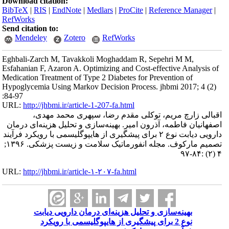
Download citation:
BibTeX
|
RIS
|
EndNote
|
Medlars
|
ProCite
|
Reference Manager
|
RefWorks
Send citation to:
Mendeley
Zotero
RefWorks
Eghbali-Zarch M, Tavakkoli Moghaddam R, Sepehri M M,
Esfahanian F, Azaron A. Optimizing and Cost-effective Analysis of
Medication Treatment of Type 2 Diabetes for Prevention of
Hypoglycemia Using Markov Decision Process. jhbmi 2017; 4 (2)
:84-97
URL:
http://jhbmi.ir/article-1-207-fa.html
اقبالی زارچ مریم، توکلی مقدم رضا، سپهری محمد مهدی،
اصفهانیان فاطمه، آذرون امیر. بهینه‌سازی و تحلیل هزینه‌ای درمان
دارویی دیابت نوع ۲ برای پیشگیری از هایپوگلیسمی با رویکرد فرآیند
تصمیم ‌مارکوف. مجله انفورماتیک سلامت و زیست پزشکی. ۱۳۹۶;
۴ (۲) :۸۴-۹۷
URL:
http://jhbmi.ir/article-۱-۲۰۷-fa.html
بهینه‌سازی و تحلیل هزینه‌ای درمان دارویی دیابت
نوع 2 برای پیشگیری از هایپوگلیسمی با رویکرد