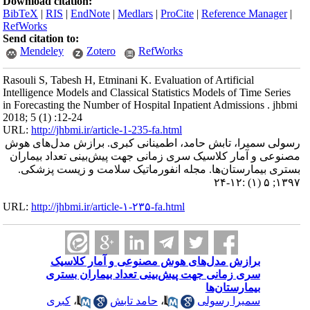
Download citation:
BibTeX
|
RIS
|
EndNote
|
Medlars
|
ProCite
|
Reference Manager
|
RefWorks
Send citation to:
Mendeley
Zotero
RefWorks
Rasouli S, Tabesh H, Etminani K. Evaluation of Artificial
Intelligence Models and Classical Statistics Models of Time Series
in Forecasting the Number of Hospital Inpatient Admissions . jhbmi
2018; 5 (1) :12-24
URL:
http://jhbmi.ir/article-1-235-fa.html
رسولی سمیرا، تابش حامد، اطمینانی کبری. برازش مدل‌های هوش
مصنوعی و آمار کلاسیک سری زمانی جهت پیش‌بینی تعداد بیماران
بستری بیمارستان‌ها. مجله انفورماتیک سلامت و زیست پزشکی.
۱۳۹۷; ۵ (۱) :۱۲-۲۴
URL:
http://jhbmi.ir/article-۱-۲۳۵-fa.html
برازش مدل‌های هوش مصنوعی و آمار کلاسیک
سری زمانی جهت پیش‌بینی تعداد بیماران بستری
بیمارستان‌ها
سمیرا رسولی
،
حامد تابش
،
کبری