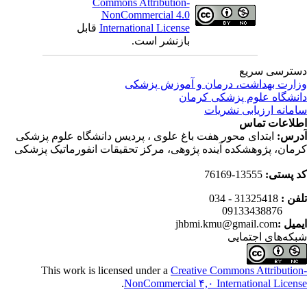
Commons Attribution-
NonCommercial 4.0
International License
قابل
بازنشر است.
ترسی سریع
ارت بهداشت، درمان و آموزش پزشکی
نشگاه علوم پزشکی کرمان
مانه ارزیابی نشریات
لاعات تماس
رس:
ابتدای محور هفت باغ علوی ، پردیس دانشگاه علوم پزشکی
مان، پژوهشکده آینده پژوهی، مرکز تحقیقات انفورماتیک پزشکی
 پستی:
13555-76169
فن :
31325418 - 034
0913343
میل :
jhbmi.kmu@gmail.com
که‌های اجتمایی
This work is licensed under a
Creative Commons Attributio
.
NonCommercial ۴,۰ International Licen