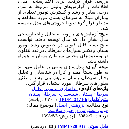
بررسی قرار گرفت. برای اعتبار‌سنجی مدل،
اطلاعات و گزارش‌های بالینی مربوط به سن،
درجه، سایز و رشد و گسترش تومور تعدادی از
بیماران مبتلا به سرطان پستان مورد مطالعه و
مدنظر قرار گرفت و با خروجی‌های مدل مقایسه
شد.
نتایج
:
آزمایش
های مربوط به تحلیل و اعتبار‌سنجی
مدل نشان داد که مدل توسعه یافته، توانست
نتایج نسبتاً قابل قبولی در خصوص رشد تومور
پستان و تکثیر سلول
های سرطانی در غدد لنفاوی
در وضعیت
های مختلف سرطان پستان به همراه
داشته باشد.
نتیجه­ گیری:
مدل‌سازی مبتنی بر عامل می‌تواند
به طور نسبتاً مفید و کارا در شناسایی و تحلیل
رفتار سرطان پستان و پیش‌بینی رشد و تکثیر
سلول
های سرطانی مورد استفاده قرار گیرد.
واژه‌های کلیدی:
مدلسازی مبتنی بر عامل
،
سرطان پستان
،
شبیه‌سازی سرطان پستان
متن کامل
[PDF 1347 kb]
(۲۲۰۰ دریافت)
نوع مطالعه:
پژوهشي اصیل
| موضوع مقاله:
هوش مصنوعی در حوزه سلامت
دریافت: 1398/4/9 | پذیرش: 1398/6/3
فایل صوتی [MP3 728 KB]
(308 دریافت)