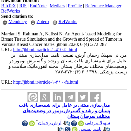
Download citation:
BibTeX
|
RIS
|
EndNote
|
Medlars
|
ProCite
|
Reference Manager
|
RefWorks
Send citation to:
Mendeley
Zotero
RefWorks
Mardani S, Rahman A, Nafissi N. An Agent- based Modeling for
Breast Tissue Simulation and the Growth and Spread of Tumor in
Various Breast Cancer States. jhbmi 2020; 6 (4) :272-287
URL:
http://jhbmi.ir/article-1-410-fa.html
مردانی سهیلا، رحمان آرش، نفیسی ناهید. مدل‌سازی مبتنی بر
عامل برای شبیه‌سازی بافت پستان و رشد و گسترش تومور در
وضعیت‌های مختلف سرطان پستان. مجله انفورماتیک سلامت و
زیست پزشکی. ۱۳۹۸; ۶ (۴) :۲۷۲-۲۸۷
URL:
http://jhbmi.ir/article-۱-۴۱۰-fa.html
مدل‌سازی مبتنی بر عامل برای شبیه‌سازی بافت
پستان و رشد و گسترش تومور در وضعیت‌های
مختلف سرطان پستان
*
سهیلا مردانی
،
آرش رحمان
،
ناهید نفیسی