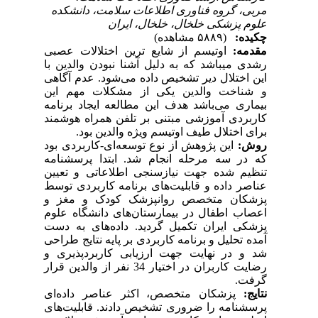
مربی، گروه فناوری اطلاعات سلامت، دانشکده
علوم پزشکی خلخال، خلخال، ایران
چکیده:
(۵۸۸۹ مشاهده)
مقدمه:
اوتیسم از شایع ترین اختلالات عصبی
رشدی می­باشد که به دلیل آشنا نبودن والدین با
این اختلال دیر تشخیص داده می‌شود. عدم آگاهی
و شناخت والدین یکی از مشکلات مهم این
بیماری می‌باشد هدف این مطالعه ایجاد برنامه
کاربردی آموزشی مبتنی بر تلفن همراه هوشمند
برای اختلال طیف اوتیسم ویژه والدین بود.
روش:
این پژوهش از نوع توسعه‌ای-کاربردی بود
که در سه مرحله انجام شد. ابتدا پرسشنامه
تنظیم شده جهت نیازسنجی اطلاعاتی و تعیین
عناصر داده و قابلیت‌های برنامه کاربردی توسط
پزشکان متخصص روانپزشک کودک و مغز و
اعصاب اطفال در بیمارستان‌های دانشگاه علوم
پزشکی ایران تکمیل گردید. داده‌های به دست
آمده تحلیل و برنامه کاربردی بر پایه نتایج طراحی
شد و در نهایت جهت ارزیابی کاربردپذیری و
رضایت کاربران در اختیار 34 نفر از والدین قرار
گرفت.
نتایج
:
پزشکان متخصص، اکثر عناصر داده‌ای
پرسشنامه را ضروری تشخیص دادند. قابلیت‌های