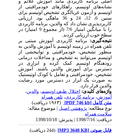
اصلی برنامه کاربردی مانند آموزش علائم و
نشانه‌های اوتیسم، راهکارهای خودمراقبتی از
اوتیسم و آزمون غربالگری تشخیص اوتیسم برای
سنین 6، 12، 24 و 36 ماهگی بود. ارزیابی
کاربردپذیری نشان داد که والدین، برنامه کاربردی
را با میانگین امتیاز 7/6 (از مجموع 9 امتیاز) در
سطح خوب ارزیابی کردند.
نتیجه‌گیری:
برنامه کاربردی آموزش مبتنی بر
تلفن همراه در زمینه اوتیسم با آموزش والدین به
منظور تشخیص، خودمراقبتی و توانبخشی از
اوتیسم می‌توانند به تشخیص و مداخلات درمانی
زودهنگام اوتیسم کمک کرده و ابزاری در
دسترس برای آموزش والدین باشند. آموزش
تشخیص، خودمراقبتی و تعامل با کودک اوتیستیک
به صورت یک ابزار در دسترس مورد رضایت
والدین قرار دارد.
واژه‌های کلیدی:
اختلال طیف اوتیسم
،
والدین
،
آموزش
،
برنامه کاربردی
،
تلفن همراه
متن کامل
[PDF 746 kb]
(۱۹۶۳ دریافت)
نوع مطالعه:
پژوهشي اصیل
| موضوع مقاله:
سلامت همراه
دریافت: 1398/7/16 | پذیرش: 1398/10/18
فایل صوتی [MP3 3648 KB]
(244 دریافت)