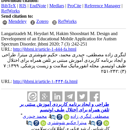
Download citation:
BibTeX
|
RIS
|
EndNote
|
Medlars
|
ProCite
|
Reference Manager
|
RefWorks
Send citation to:
Mendeley
Zotero
RefWorks
Langarizadeh M, Heydari M, Hakim Shooshtari M. Design and
Development of an Educational Mobile Application for Autism
Spectrum Disorder. jhbmi 2020; 7 (3) :242-251
URL:
http://jhbmi.ir/article-1-444-fa.html
لنگری زاده مصطفی، حیدری محمد، حکیم شوشتری میترا. طراحی
و ایجاد برنامه کاربردی آموزش مبتنی بر تلفن همراه برای اختلال
طیف اوتیسم. مجله انفورماتیک سلامت و زیست پزشکی. ۱۳۹۹; ۷
(۳) :۲۴۲-۲۵۱
URL:
http://jhbmi.ir/article-۱-۴۴۴-fa.html
طراحی و ایجاد برنامه کاربردی آموزش مبتنی بر
تلفن همراه برای اختلال طیف اوتیسم
*
مصطفی لنگری زاده
،
محمد حیدری
،
میترا حکیم شوشتری
کارشناس ارشد فناوری اطلاعات سلامت،