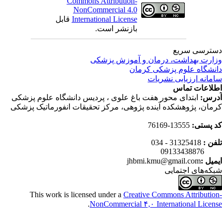
Commons Attribution-
NonCommercial 4.0
International License
قابل
بازنشر است.
ترسی سریع
ارت بهداشت، درمان و آموزش پزشکی
نشگاه علوم پزشکی کرمان
مانه ارزیابی نشریات
لاعات تماس
رس:
ابتدای محور هفت باغ علوی ، پردیس دانشگاه علوم پزشکی
مان، پژوهشکده آینده پژوهی، مرکز تحقیقات انفورماتیک پزشکی
 پستی:
13555-76169
فن :
31325418 - 034
0913343
میل :
jhbmi.kmu@gmail.com
که‌های اجتمایی
This work is licensed under a
Creative Commons Attributio
.
NonCommercial ۴,۰ International Licen