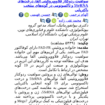
سولفیت ردوکتاز فلاووپروتئینی آلفا، درخت‌های
5SrRNA و تاکسونومی در گونه‌های منتخب
باکتریایی
الهام ترحمی
،
حسین فهیمی
*
،
محمد تقی زاده
دکتری بیوانفورماتیک، استاد مدعو، گروه
بیوتکنولوژی، دانشکده علوم و فناوری‌های نوین،
علوم پزشکی تهران، دانشگاه آزاد اسلامی،
تهران، ایران
چکیده:
(۵۴۳۹ مشاهده)
مقدمه:
خانواده پروتئینی
دارای کوفاکتور
FAD-FR
می‌باشد. یکی از آنزیم‌های مهم این خانواده
FAD
سولفیت ردوکتاز فلاووپروتئینی آلفا می‌باشد.
هدف این مطالعه توجه به کاربرد‌های این آنزیم در
بیوتکنولوژی و صنعت این آنزیم در 19 گونه
مشخص در ارتباط با تکامل است.
روش:
توالی
های ژن و پروتئین سولفیت ردوکتاز
فلاووپروتئینی آلفا، توالی‌های
و درخت
5SrRNA
تاکسونومی برای 19 گونه انتخابی باکتریایی
استخراج شد. سپس به مقایسه کمی درخت‌های
فیلوژنتیکی توالی‌های
، ژن و پروتئین با
5SrRNA
یکدیگر و با درخت تاکسونومی پرداخته شد.
درخت‌های فیلوژنتیکی به کمک نرم‌افزار
و
Mega7