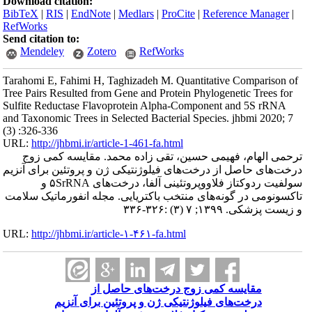
Download citation:
BibTeX
|
RIS
|
EndNote
|
Medlars
|
ProCite
|
Reference Manager
|
RefWorks
Send citation to:
Mendeley
Zotero
RefWorks
Tarahomi E, Fahimi H, Taghizadeh M. Quantitative Comparison of
Tree Pairs Resulted from Gene and Protein Phylogenetic Trees for
Sulfite Reductase Flavoprotein Alpha-Component and 5S rRNA
and Taxonomic Trees in Selected Bacterial Species. jhbmi 2020; 7
(3) :326-336
URL:
http://jhbmi.ir/article-1-461-fa.html
ترحمی الهام، فهیمی حسین، تقی زاده محمد. مقایسه کمی زوج
درخت‌های حاصل از درخت‌های فیلوژنتیکی ژن و پروتئین برای آنزیم
سولفیت ردوکتاز فلاووپروتئینی آلفا، درخت‌های ۵SrRNA و
تاکسونومی در گونه‌های منتخب باکتریایی. مجله انفورماتیک سلامت
و زیست پزشکی. ۱۳۹۹; ۷ (۳) :۳۲۶-۳۳۶
URL:
http://jhbmi.ir/article-۱-۴۶۱-fa.html
مقایسه کمی زوج درخت‌های حاصل از
درخت‌های فیلوژنتیکی ژن و پروتئین برای آنزیم