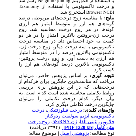
با استفاده از الگوریتم
رسم شد
Neighbor joining
و درخت تاکسونومی با استفاده از
Taxonomy
استخراج شد.
Browser NCBI
نتایج
:
با مقایسه زوج درخت‌های مربوطه، درصد
گونه‌های هم ارز و متوسط امتیاز هم ارزی
گونه‌ها در هر زوج درخت محاسبه شد. زوج
درخت ژن-پروتئین بالاترین امتیاز را در هر دو
کمیت به خود اختصاص داد. در مقایسه درخت
تاکسونومی با سه درخت دیگر، زوج درخت ژن-
تاکسونومی بالاترین درصد را در متوسط امتیاز
هم ارزی به دست آورد و زوج درخت پروتئین-
تاکسونومی بالاترین درصد گونه‌های هم ارز را
کسب کرد.
نتیجه­ گیری:
بر اساس پژوهش حاضر، می‌توان
دریافت که مناسب‌ترین جایگزین برای هرکدام از
درخت‌هایی که در این پژوهش برای بررسی
روابط تکاملی محاسبه شده است کدام است. به
بیان دیگر، کدام درخت تکاملی را می‌توان
جایگزین درخت تکاملی دیگری کرد.
واژه‌های کلیدی:
درخت فیلوژنتیکی
،
درخت
تاکسونومی
،
آنزیم سولفیت ردوکتاز
فلاووپروتئینی آلفا
،
ژن 5SrRNA‌
،
زوج درخت
متن کامل
[PDF 1220 kb]
(۲۳۹۴ دریافت)
نوع مطالعه:
پژوهشي اصیل
| موضوع مقاله: