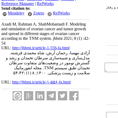
Reference Manager
|
RefWorks
و رفتار
Send citation to:
Mendeley
Zotero
RefWorks
Azadi M, Rahman A, ShahMohamadi F. Modeling
and simulation of ovarian cancer and tumor growth
and spread in different stages of ovarian cancer
according to the TNM system. jhbmi 2021; 8 (1) :42-
54
URL:
http://jhbmi.ir/article-1-556-fa.html
آزادی مهسا، رحمان آرش، شاه محمدی فرشته.
مدل‌سازی و شبیه‌سازی سرطان تخمدان و رشد و
گسترش تومور در وضعیت‌های متفاوت سرطان
تخمدان طبق سیستم TNM. مجله انفورماتیک
سلامت و زیست پزشکی. ۱۴۰۰; ۸ (۱) :۴۲-۵۴
URL:
http://jhbmi.ir/article-۱-۵۵۶-fa.html