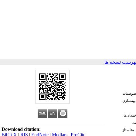
هرست نسخه ها
خصوصیات
بیه‌سازی
مدان‌ها،
د.
Download citation:
 متاستاز
BibTeX
|
RIS
|
EndNote
|
Medlars
|
ProCite
|