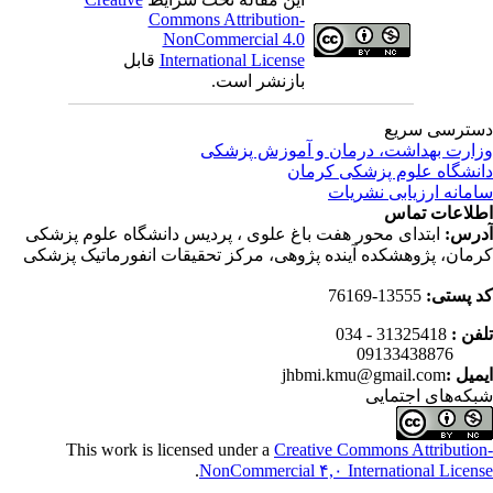
Commons Attribution-
NonCommercial 4.0
International License
قابل
بازنشر است.
ترسی سریع
ارت بهداشت، درمان و آموزش پزشکی
نشگاه علوم پزشکی کرمان
مانه ارزیابی نشریات
لاعات تماس
رس:
ابتدای محور هفت باغ علوی ، پردیس دانشگاه علوم پزشکی
مان، پژوهشکده آینده پژوهی، مرکز تحقیقات انفورماتیک پزشکی
 پستی:
13555-76169
فن :
31325418 - 034
0913343
میل :
jhbmi.kmu@gmail.com
که‌های اجتمایی
This work is licensed under a
Creative Commons Attributio
.
NonCommercial ۴,۰ International Licen