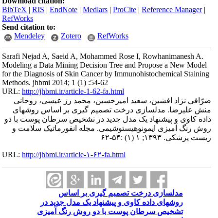
Download citation:
BibTeX
|
RIS
|
EndNote
|
Medlars
|
ProCite
|
Reference Manager
|
RefWorks
Send citation to:
Mendeley
Zotero
RefWorks
Sarafi Nejad A, Saeid A, Mohammed Rose I, Rowhanimanesh A.
Modeling a Data Mining Decision Tree and Propose a New Model
for the Diagnosis of Skin Cancer by Immunohistochemical Staining
Methods. jhbmi 2014; 1 (1) :54-62
URL:
http://jhbmi.ir/article-1-62-fa.html
صرّافی نژاد افشین، سعید امیرحسین، محمد رز عیسی، روحانی
منش علیرضا. مدلسازی درخت تصمیم گیری بر اساس روشهای
داده کاوی و پیشنهاد یک مدل جدید در تشخیص سرطان پوست با دو
روش رنگ آمیزی ایمونوهیستوشیمی. مجله انفورماتیک سلامت و
زیست پزشکی. ۱۳۹۳; ۱ (۱) :۵۴-۶۲
URL:
http://jhbmi.ir/article-۱-۶۲-fa.html
مدلسازی درخت تصمیم گیری بر اساس
روشهای داده کاوی و پیشنهاد یک مدل جدید در
تشخیص سرطان پوست با دو روش رنگ آمیزی