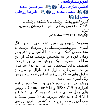
ایمونوهیستوشیمی
*
افشین صرّافی نژاد
،
امیرحسین سعید
،
عیسی محمد رز
،
علیرضا روحانی
منش
گروه انفورماتیک پزشکی، دانشکده پزشکی،
دانشگاه علوم پزشکی مشهد، خراسان رضوی،
ایران
چکیده:
(۲۴۹۱۹ مشاهده)
مقدمه:
شیوه‌های نوین تشخیصی، نظیر رنگ
آمیزی ایمونوهیستوشیمیایی در سرطان پوست به
متخصصان کمک می کند تا با اطمینان بیشتر و در
زمان کوتاه تر به تشخیص برسند. هدف از این
مطالعه، مقایسه یک روش مبتنی بر درخت
تصمیم، برای تشخیص افتراقی دو نوع سرطان
پوست (سرطان سلول های بازال و سرطان
سلول های سنگفرشی) بر اساس نتایج سه روش
رنگ آمیزی می باشد.
روش:
در حوزه داده کاوی و با استفاده از نرم
افزارهای SPSS.V19 و Clementine.V12 با روش
های مدل سازی درخت تصمیم گیری CART و
CHAID، داده های مربوط به 60 بیمار مبتلا به
سرطان پوست مربوط به کشور مالزی بررسی