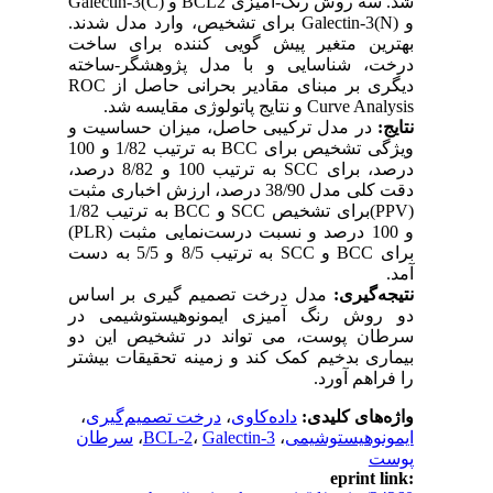
شد. سه روش رنگ-آمیزی BCL2 و (Galectin-3(C
و (Galectin-3(N برای تشخیص، وارد مدل شدند.
بهترین متغیر پیش گویی کننده برای ساخت
درخت، شناسایی و با مدل پژوهشگر-ساخته
دیگری بر مبنای مقادیر بحرانی حاصل از ROC
Curve Analysis و نتایج پاتولوژی مقایسه شد.
نتایج:
در مدل ترکیبی حاصل، میزان حساسیت و
ویژگی تشخیص برای BCC به ترتیب 1/82 و 100
درصد، برای SCC به ترتیب 100 و 8/82 درصد،
دقت کلی مدل 38/90 درصد، ارزش اخباری مثبت
(PPV)برای تشخیص SCC و BCC به ترتیب 1/82
و 100 درصد و نسبت درست‌نمایی مثبت (PLR)
برای BCC و SCC به ترتیب 8/5 و 5/5 به دست
آمد.
نتیجه‌گیری:
مدل درخت تصمیم گیری بر اساس
دو روش رنگ آمیزی ایمونوهیستوشیمی در
سرطان پوست، می تواند در تشخیص این دو
بیماری بدخیم کمک کند و زمینه تحقیقات بیشتر
را فراهم آورد.
واژه‌های کلیدی:
داده‌کاوی
،
درخت تصمیم‌گیری
،
ایمونوهیستوشیمی
،
Galectin-3
،
BCL-2
،
سرطان
پوست
eprint link: