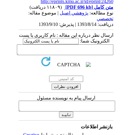
http://eprints.kmu.ac.ir/id/eprint/24260
متن کامل
[PDF 696 kb]
(۱۱۸۰۹ دریافت)
نوع مطالعه:
پژوهشي اصیل
| موضوع مقاله:
تخصصي
دریافت: 1393/8/14 | پذیرش: 1393/9/10
ارسال نظر درباره این مقاله : نام کاربری یا پست
الکترونیک شما:
ارسال پیام به نویسنده مسئول
بازنشر اطلاعات
این مقاله تحت شرایط
Creative