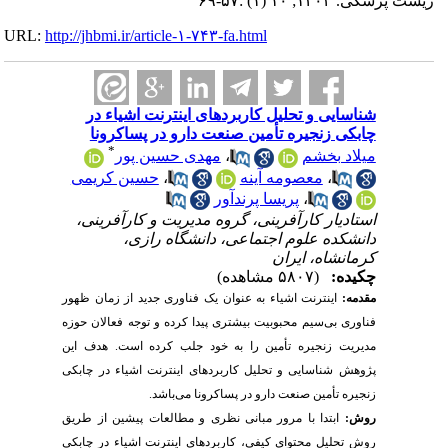
زیست پزشکی. ۱۴۰۲; ۱۰ (۱) :۵۷-۶۹
URL:
http://jhbmi.ir/article-۱-۷۴۳-fa.html
شناسایی و تحلیل کاربردهای اینترنت اشیاء در
چابکی زنجیره تأمین صنعت دارو در پساکرونا
*
میلاد بخشم
،
مهدی حسین پور
،
معصومه آینه
،
حسین کریمی
،
پریسا پرندآور
استادیار کارآفرینی، گروه مدیریت و کارآفرینی،
دانشکده علوم اجتماعی، دانشگاه رازی،
کرمانشاه، ایران
چکیده:
(۵۸۰۷ مشاهده)
مقدمه:
اینترنت اشیاء به عنوان یک فناوری جدید از زمان ظهور
فناوری بی‌سیم محبوبیت بیشتری پیدا کرده و توجه فعالان حوزه
مدیریت زنجیره تأمین را به خود جلب کرده است. هدف این
پژوهش شناسایی و تحلیل کاربردهای اینترنت اشیاء در چابکی
زنجیره تأمین صنعت دارو در پساکرونا می‌باشد.
روش:
ابتدا با مرور مبانی نظری و مطالعات پیشین از طریق
روش تحلیل محتوای کیفی، کاربردهای اینترنت اشیاء در چابکی