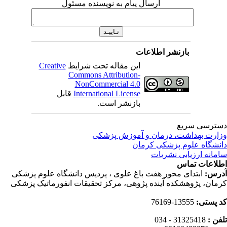
ارسال پیام به نویسنده مسئول
بازنشر اطلاعات
این مقاله تحت شرایط
Creative
Commons Attribution-
NonCommercial 4.0
International License
قابل
بازنشر است.
ترسی سریع
ارت بهداشت، درمان و آموزش پزشکی
نشگاه علوم پزشکی کرمان
مانه ارزیابی نشریات
لاعات تماس
رس:
ابتدای محور هفت باغ علوی ، پردیس دانشگاه علوم پزشکی
مان، پژوهشکده آینده پژوهی، مرکز تحقیقات انفورماتیک پزشکی
 پستی:
13555-76169
فن :
31325418 - 034