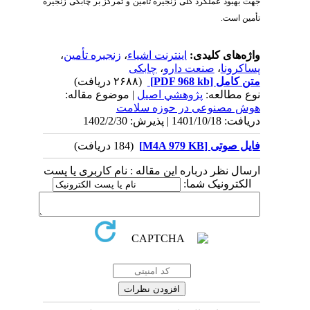
جهت بهبود عملکرد کلی زنجیره تأمین و تمرکز بر چابکی زنجیره
تأمین است.
واژه‌های کلیدی:
اینترنت اشیاء
،
زنجیره تأمین
،
پساکرونا
،
صنعت دارو
،
چابکی
متن کامل
[PDF 968 kb]
(۲۶۸۸ دریافت)
نوع مطالعه:
پژوهشي اصیل
| موضوع مقاله:
هوش مصنوعی در حوزه سلامت
دریافت: 1401/10/18 | پذیرش: 1402/2/30
فایل صوتی [M4A 979 KB]
(184 دریافت)
ارسال نظر درباره این مقاله : نام کاربری یا پست
الکترونیک شما: