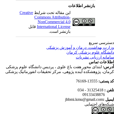
بازنشر اطلاعات
این مقاله تحت شرایط
Creative
Commons Attribution-
NonCommercial 4.0
International License
قابل
بازنشر است.
ترسی سریع
ارت بهداشت، درمان و آموزش پزشکی
نشگاه علوم پزشکی کرمان
مانه ارزیابی نشریات
لاعات تماس
رس:
ابتدای محور هفت باغ علوی ، پردیس دانشگاه علوم پزشکی
مان، پژوهشکده آینده پژوهی، مرکز تحقیقات انفورماتیک پزشکی
 پستی:
13555-76169
فن :
31325418 - 034
0913343
میل :
jhbmi.kmu@gmail.com
که‌های اجتمایی