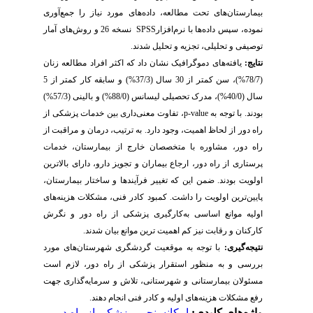
بیمارستان‌های تحت مطالعه، داده‌های مورد نیاز را جمع‌آوری
نموده، سپس داده‌ها با نرم‌افزار
SPSS
نسخه 26 و روش‌های آمار
توصیفی و تحلیلی، تجزیه و تحلیل شدند.
نتایج:
یافته‌های دموگرافیک نشان داد که اکثر افراد مطالعه زنان
(78/7%)، سن کمتر از 30 سال (37/3%) و سابقه کار کمتر از 5
سال (40/0%)، مدرک تحصیلی لیسانس (88/0%) و بالینی (57/3%)
بودند. با توجه به
p-value
، تفاوت معنی
داری بین خدمات پزشکی از
راه دور از لحاظ اهمیت، وجود دارد. به ترتیب، درمان و مراقبت از
راه دور، مشاوره با متخصصان خارج از بیمارستان، خدمات
پرستاری از راه دور، ارجاع بیماران و تجویز دارو، دارای بالاترین
اولویت بودند. ضمن این که تغییر فرآیند‌ها و ساختار بیمارستان،
پایین‌ترین اولویت را داشت. کمبود کادر فنی، مشکلات هزینه‌های
اولیه موانع اساسی به‌کارگیری پزشکی از راه دور و نگرش
کارکنان و رقابت نیز کم اهمیت ترین موانع بیان شدند.
نتیجه‌گیری:
با توجه به موقعیت گردشگری شهرستان‌های مورد
بررسی و به منظور استقرار پزشکی از راه دور، لازم است
مسئولان بیمارستانی و شهرستانی، تلاش و سرمایه‌گذاری جهت
رفع مشکلات هزینه‌های اولیه و کادر فنی انجام دهند.
واژه‌های کلیدی:
امکان‎سنجی
،
پزشکی از راه دور
،