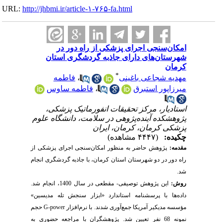
URL:
http://jhbmi.ir/article-۱-۷۶۵-fa.html
امکان‌سنجی اجرای پزشکی از راه دور در
شهرستان‌های دارای جاذبه گردشگری استان
کرمان
*
مهدیه شجاعی باغینی
،
فاطمه
میرزاپور استبرق
،
فاطمه ساوس
استادیار، مرکز تحقیقات انفورماتیک پزشکی،
پژوهشکده آینده‌پژوهی در سلامت، دانشگاه علوم
پزشکی کرمان، کرمان، ایران
چکیده:
(۴۴۴۷ مشاهده)
مقدمه:
پژوهش حاضر به منظور امکان‌سنجی اجرای پزشکی از
راه دور در دو شهرستان استان کرمان، با جاذبه گردشگری انجام
شد.
روش:
این پژوهش توصیفی- مقطعی در سال 1400، انجام شد.
داده‌ها با پرسشنامه استاندارد «ابزار سنجش تله مدیسین»
مؤسسه مدیکیر آمریکا جمع‌آوری شد
ند
. با نرم‌افزار
G-power
حجم
نمونه 68 نفر تعیین شد. پژوهشگران با مراجعه حضوری به