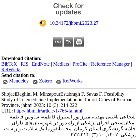
‎ 10.34172/jhbmi.2023.27
Download citation:
BibTeX
|
RIS
|
EndNote
|
Medlars
|
ProCite
|
Reference Manager
|
RefWorks
Send citation to:
Mendeley
Zotero
RefWorks
ShojaeiBaghini M, MirzapourEstabragh F, Savas F. Feasibility
Study of Telemedicine Implementation in Tourist Cities of Kerman
Province. jhbmi 2023; 10 (3) :214-222
URL:
http://jhbmi.ir/article-1-765-fa.html
شجاعی باغینی مهدیه، میرزاپور استبرق فاطمه، ساوس فاطمه.
امکان‌سنجی اجرای پزشکی از راه دور در شهرستان‌های دارای
جاذبه گردشگری استان کرمان. مجله انفورماتیک سلامت و زیست
پزشکی. ۱۴۰۲; ۱۰ (۳) :۲۱۴-۲۲۲