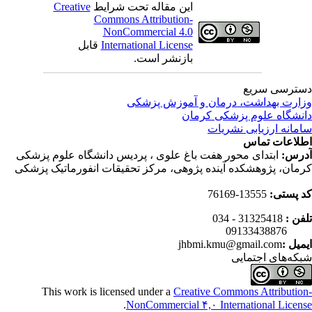
این مقاله تحت شرایط
Creative
Commons Attribution-
NonCommercial 4.0
International License
قابل
بازنشر است.
ترسی سریع
ارت بهداشت، درمان و آموزش پزشکی
نشگاه علوم پزشکی کرمان
مانه ارزیابی نشریات
لاعات تماس
رس:
ابتدای محور هفت باغ علوی ، پردیس دانشگاه علوم پزشکی
مان، پژوهشکده آینده پژوهی، مرکز تحقیقات انفورماتیک پزشکی
 پستی:
13555-76169
فن :
31325418 - 034
0913343
میل :
jhbmi.kmu@gmail.com
که‌های اجتمایی
This work is licensed under a
Creative Commons Attributio
.
NonCommercial ۴,۰ International Licen