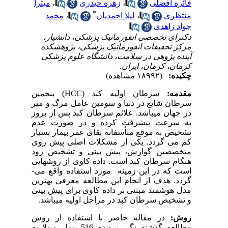
فائزه افضلی
،
زهره حیدری
،
میترا
*
منتظری
،
لیلا احمدیان
،
محمد
جواد زاهدی
دکترای تخصصی انفورماتیک پزشکی، دانشیار،
مرکز تحقیقات انفورماتیک پزشکی، پژوهشکده
آینده پژوهی در سلامت، دانشگاه علوم پزشکی
کرمان، کرمان، ایران.
چکیده:
(۱۸۹۹۲ مشاهده)
مقدمه:
سرطان اولیه کبد
HCC)
) پنجمین
سرطان شایع در دنیا و سومین عامل مرگ و میر
در جهان می­باشد. علائم سرطان کبد پس از بروز
به سرعت پیشرفت کرده و در صورت عدم
تشخیص به موقع متأسفانه بقای عمر بیمار بسیار
کم می­ گردد. یکی از مشکلات اصلی پیش روی
متخصصین گوارش، پیش بینی و تشخیص زود
هنگام سرطان کبد است. داده کاوی از روش­هایی
است که در این زمینه مورد استفاده واقع می­
گردد. هدف از انجام این مطالعه معرفی بهترین
مدل هوشمند مبتنی بر داده کاوی برای پیش­ بینی
و تشخیص سرطان کبد در مراحل اولیه می­باشد.
روش:
در مقاله حاضر با استفاده از روش
مطالعه گذشته نگر، پرونده 516 بیمار مبتلا به