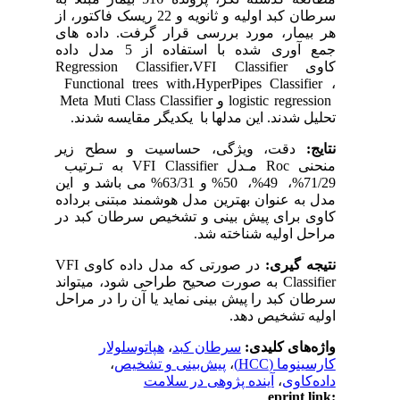
سرطان کبد اولیه و ثانویه و 22 ریسک فاکتور، از
هر بیمار، مورد بررسی قرار گرفت. داده ­های
جمع
آوری شده با استفاده از 5 مدل داده
کاوی
VFI Classifier
،
Regression Classifier
Functional trees with
،
HyperPipes Classifier
،
logistic regression
و
Meta Muti Class Classifier
تحلیل شدند. این مدل­ها با یکدیگر مقایسه شدند.
نتایج:
دقت، ویژگی، حساسیت و سطح زیر
منحنی
Roc
مـدل
VFI Classifier
به تـرتیب
71/29%، 49%، 50% و 63/31% می­ باشد و این
مدل به عنوان بهترین مدل هوشمند مبتنی برداده
کاوی برای پیش بینی و تشخیص سرطان کبد در
مراحل اولیه شناخته شد.
نتیجه ­گیری:
در صورتی که مدل داده­ کاوی
VFI
Classifier
به صورت صحیح طراحی شود، می­تواند
سرطان کبد را پیش بینی نماید یا آن را در مراحل
اولیه تشخیص دهد.
واژه‌های کلیدی:
سرطان کبد
،
هپاتوسلولار
کارسینوما (HCC)
،
پیش‌بینی و تشخیص
،
داده‌کاوی
،
آینده پژوهی در سلامت
eprint link: