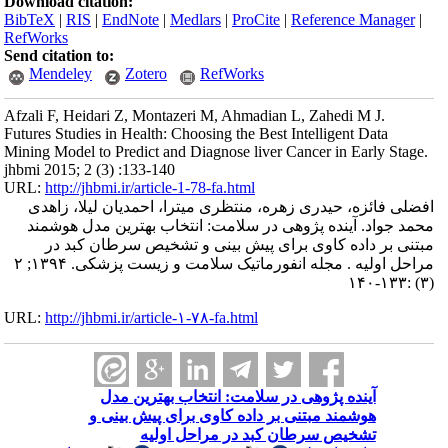
Download citation:
BibTeX
|
RIS
|
EndNote
|
Medlars
|
ProCite
|
Reference Manager
|
RefWorks
Send citation to:
Mendeley
Zotero
RefWorks
Afzali F, Heidari Z, Montazeri M, Ahmadian L, Zahedi M J.
Futures Studies in Health: Choosing the Best Intelligent Data
Mining Model to Predict and Diagnose liver Cancer in Early Stage.
jhbmi 2015; 2 (3) :133-140
URL:
http://jhbmi.ir/article-1-78-fa.html
افضلی فائزه، حیدری زهره، منتظری میترا، احمدیان لیلا، زاهدی
محمد جواد. آینده پژوهی در سلامت: انتخاب بهترین مدل هوشمند
مبتنی بر داده کاوی برای پیش بینی و تشخیص سرطان کبد در
مراحل اولیه . مجله انفورماتیک سلامت و زیست پزشکی. ۱۳۹۴; ۲
(۳) :۱۳۳-۱۴۰
URL:
http://jhbmi.ir/article-۱-۷۸-fa.html
آینده پژوهی در سلامت: انتخاب بهترین مدل
هوشمند مبتنی بر داده کاوی برای پیش بینی و
تشخیص سرطان کبد در مراحل اولیه