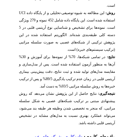
است.
روش:
این مطالعه به شیوه توصیفی-تحلیلی و از پایگاه داده
UCI
استفاده شده است. این پایگاه داده شامل 452 نمونه و 279 ویژگی
است. نمونه‌ها برای تشخیص و شناسایی نوع آریتمی قلبی در 5
دسته کلی طبقه‌بندی شده‌اند. الگوریتم استفاده شده در این
پژوهش ترکیبی از شبکه‌های عصبی به صورت سلسله مراتبی
(ترکیب سیستم‌های خبره) است.
نتایج:
در تمامی شبکه‌ها، 70% از نمونه‌ها برای آموزش و 30%
آن‌ها به منظور آزمون استفاده شده است. پس از مدل‌سازی و
مقایسه مدل‌های تولید شده و ثبت نتایج، دقت پیش‌بینی بیماری
آریتمی قلبی در زمان عدم ترکیب یادگیری 89/5% و پس از ترکیب
خبره‌ها به روش سلسله مراتبی 93/5% به دست آمد.
نتیجه‌گیری:
نتایج حاصل از این پژوهش نشان می‌دهد که روش
پیشنهادی مبتنی بر ترکیب شبکه
های عصبی به شکل سلسله
مراتبی، که منجر به تخصصی شدن وظیفه هر طبقه بند می
شود،
می
تواند عملکرد بهتری نسبت به مدل
های مشابه در تشخیص
آریتمی قلبی داشته باشد.
واژه‌های کلیدی:
داده‌کاوی
،
شبکه ‌های عصبی
،