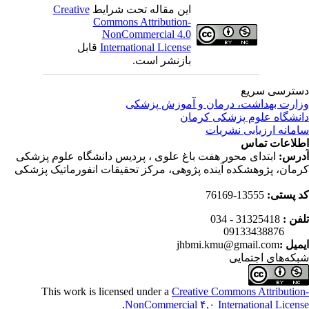
این مقاله تحت شرایط
Creative
Commons Attribution-
NonCommercial 4.0
International License
قابل
بازنشر است.
ترسی سریع
ارت بهداشت، درمان و آموزش پزشکی
نشگاه علوم پزشکی کرمان
مانه ارزیابی نشریات
لاعات تماس
رس:
ابتدای محور هفت باغ علوی ، پردیس دانشگاه علوم پزشکی
مان، پژوهشکده آینده پژوهی، مرکز تحقیقات انفورماتیک پزشکی
 پستی:
13555-76169
فن :
31325418 - 034
0913343
میل :
jhbmi.kmu@gmail.com
که‌های اجتمایی
This work is licensed under a
Creative Commons Attributio
.
NonCommercial ۴,۰ International Licen