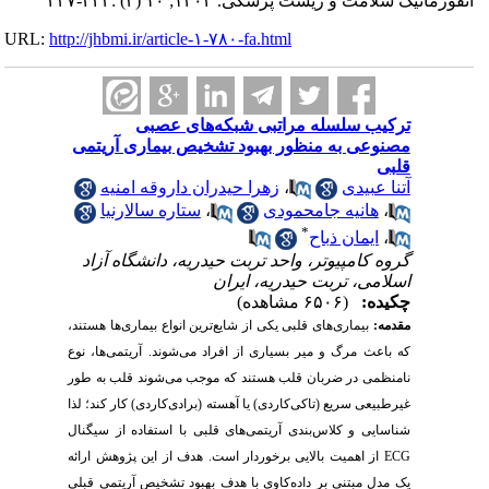
انفورماتیک سلامت و زیست پزشکی. ۱۴۰۲; ۱۰ (۳) :۲۲۳-۲۳۷
URL:
http://jhbmi.ir/article-۱-۷۸۰-fa.html
ترکیب سلسله مراتبی شبکه‌های عصبی
مصنوعی به منظور بهبود تشخیص بیماری آریتمی
قلبی
آتنا عبیدی
،
زهرا حیدران داروقه امنیه
،
هانیه جامحمودی
،
ستاره سالارنیا
*
،
ایمان ذباح
گروه کامپیوتر، واحد تربت حیدریه، دانشگاه آزاد
اسلامی، تربت حیدریه، ایران
چکیده:
(۶۵۰۶ مشاهده)
مقدمه:
بیماری‌های قلبی یکی از شایع‌ترین انواع بیماری‌ها هستند،
که باعث مرگ و میر بسیاری از افراد می‌شوند. آریتمی‌ها، نوع
نامنظمی در ضربان قلب هستند که موجب می‌شوند قلب به طور
غیرطبیعی سریع (تاکی‌کاردی) یا آهسته (برادی‌کاردی) کار کند؛ لذا
شناسایی و کلاس‌بندی آریتمی‌های قلبی با استفاده از سیگنال
ECG
از اهمیت بالایی برخوردار است. هدف از این پژوهش ارائه
یک مدل مبتنی بر داده
کاوی با هدف بهبود تشخیص آریتمی قبلی