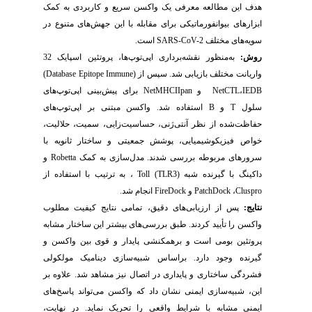
هدف این مطالعه معرفی یک واکسن سریع و کاربردی به کمک
ابزارهای بیوانفورماتیکی برای مقابله با این جهش‌های متنوع در
سویه‌های مختلف
SARS-CoV-2
است.
روش:
به‌منظور نقشه‌برداری اپی‌توپ‌ها، پروتئین‌ اسپایک 32
واریانت مختلف بازیابی شد. سپس از (
Immune
Epitope
Database
)
IEDB
،
NetCTL
‌
و
NetMHCIIpan
برای پیش‌بینی اپی‌توپ‌های
سلول
T
و
B
استفاده شد. واکسن مبتنی ‌بر اپی‌توپ‌های
حفاظت‌شده از نظر آنتی‌ژنی، حساسیت‌زایی، سمیت، حلالیت،
خواص فیزیکوشیمیایی، پوشش جمعیتی و ساختار ثانویه‌‌ با
سرورهای مربوطه بررسی شدند. مدل‌سازی به کمک
Robetta‌
و
داکینگ با گیرنده‌ شبه (
TLR3
)
Toll
، به ترتیب با استفاده از
Cluspro
،
PatchDock
و
FireDock
انجام شد.
نتایج:
پس از ارزیابی‌های دقیق، تمامی نتایج کیفیت مطلوب
واکسن را تأیید‌ کردند. طبق بررسی‌های بیشتر این ساختار مشابه
پروتئین بومی است و برهمکنشی پایدار و قوی بین واکسن و
گیرنده وجود دارد. براساس شبیه‌سازی دینامیک مولکولی
فشردگی ساختاری و پایداری در اتصال نیز مشاهد شد. علاوه بر
این، شبیه‌سازی ایمنی نشان داد که واکسن می‌تواند پاسخ‌های
ایمنی مشابه با شرایط واقعی را تحریک نماید. در نهایت،