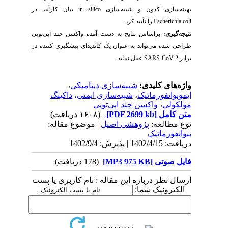
بهینه‌سازی کدون و شبیه‌سازی
in silico
بیان کارآمد در‌
Escherichia coli
را تأیید کرد.
نتیجه‌گیری:
براساس نتایج به دست آمده واکسن‌ چند اپی‌توپی
طراحی شده می‌تواند به عنوان یک کاندیدای پیشگیری کننده در
برابر
SARS-CoV-2
عمل نماید.
واژه‌های کلیدی:
شبیه‌سازی دینامیکی
،
ایمونوانفورماتیک
،
شبیه‌سازی ایمنی
،
داکینگ
مولکولی
،
واکسن چند اپی‌توپی
متن کامل
[PDF 2699 kb]
(۱۶۰۸ دریافت)
نوع مطالعه:
پژوهشي اصیل
| موضوع مقاله:
بیوانفورماتیک
دریافت: 1402/4/15 | پذیرش: 1402/9/4
فایل صوتی [MP3 975 KB]
(178 دریافت)
ارسال نظر درباره این مقاله : نام کاربری یا پست
الکترونیک شما: