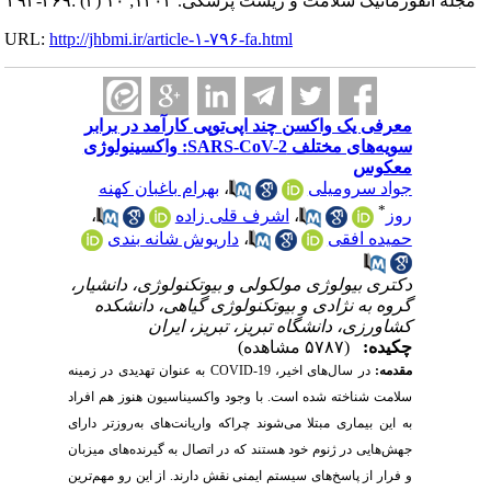
مجله انفورماتیک سلامت و زیست پزشکی. ۱۴۰۲; ۱۰ (۳) :۲۶۹-۲۹۳
URL:
http://jhbmi.ir/article-۱-۷۹۶-fa.html
معرفی یک واکسن چند اپی‌توپی کارآمد در برابر
سویه‌های مختلف SARS-CoV-2: واکسینولوژی
معکوس
جواد سرومیلی
،
بهرام باغبان کهنه
*
روز
،
اشرف قلی زاده
،
حمیده افقی
،
داریوش شانه بندی
دکتری بیولوژی مولکولی و بیوتکنولوژی، دانشیار،
گروه به نژادی و بیوتکنولوژی گیاهی، دانشکده
کشاورزی، دانشگاه تبریز، تبریز، ایران
چکیده:
(۵۷۸۷ مشاهده)
مقدمه:
در سال‌های اخیر،
COVID-19
به عنوان تهدیدی در زمینه‌
سلامت شناخته شده است. با وجود واکسیناسیون هنوز هم افراد
به این بیماری مبتلا می‌شوند چراکه واریانت‌های به‌روزتر دارای
جهش‌هایی در ژنوم خود هستند که در اتصال به گیرنده‌های میزبان
و فرار از پاسخ‌های سیستم ایمنی نقش دارند. از این رو مهم‌ترین