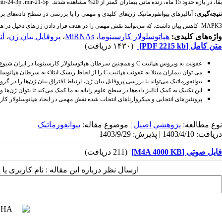
بقا، در بازه حدود 15 ماه، زنده مانی بیماران کمتر از 20% مشاهده شدند.
mir-21-5p
،
mir-24-3p
تیجه‌گیری:
آنالیزهای بیوانفورماتیک ژن‌های کلیدی و مهمی را با بررسی در سطح داده‌های پ
MAPK3
کاهش بیان داشت. که می
توانند نقش مهمی را در هدف قرار دادن ژن‌های دخیل در هپ
واژه‌های کلیدی:
هپاتوسلولار کارسینوما
،
MiRNAs
،
پروفایل بیان ژن
،
آن
متن کامل
[PDF 2215 kb]
(۱۴۳۰ دریافت)
عفونت به ویروس هپاتیت
C
و همچنین سرطان هپاتوسلولار کارسینوما در ایران شیوع 
می توان بیماران مبتلا به عفونت هپاتیت
C
را از لحاظ ریسک ابتلاء به سرطان هپاتوسلو
بیوانفورماتیک می‌تواند با بررسی پروفایل بیان ژن، ارتباط افتراق بیان ژن‌ها را در گروه
این تکنیک به کمک آنالیز داده‌ها در سطح علوم رایانه به ما کمک می‌کند تا بتوان ژن‌ها
پروتئین‌های انتخابی و میکروارناهای انتخاب شده نقش مهمی در ایجاد هپاتوسلولار کار
نوع مطالعه:
پژوهشي اصیل
| موضوع مقاله:
بیوانفورماتیک
دریافت: 1403/4/10 | پذیرش: 1403/9/29
فایل صوتی [M4A 4000 KB]
(211 دریافت)
ارسال نظر درباره این مقاله : نام کاربری ی