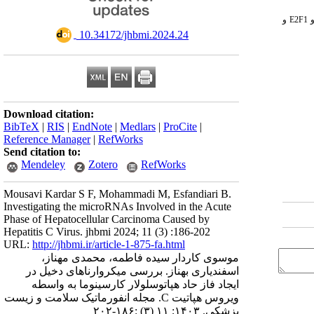
E2F1
و
‎ 10.34172/jhbmi.2024.24
Download citation:
BibTeX
|
RIS
|
EndNote
|
Medlars
|
ProCite
|
Reference Manager
|
RefWorks
Send citation to:
Mendeley
Zotero
RefWorks
Mousavi Kardar S F, Mohammadi M, Esfandiari B.
Investigating the microRNAs Involved in the Acute
Phase of Hepatocellular Carcinoma Caused by
Hepatitis C Virus. jhbmi 2024; 11 (3) :186-202
URL:
http://jhbmi.ir/article-1-875-fa.html
موسوی کاردار سیده فاطمه، محمدی مهناز،
اسفندیاری بهناز. بررسی میکروارناهای دخیل در
ایجاد فاز حاد هپاتوسلولار کارسینوما به واسطه
ویروس هپاتیت C. مجله انفورماتیک سلامت و زیست
پزشکی. ۱۴۰۳; ۱۱ (۳) :۱۸۶-۲۰۲