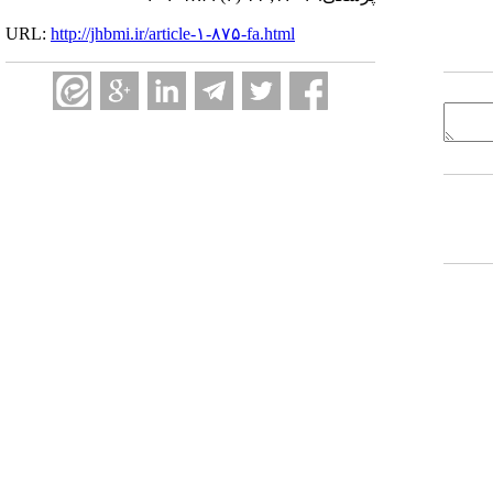
URL:
http://jhbmi.ir/article-۱-۸۷۵-fa.html