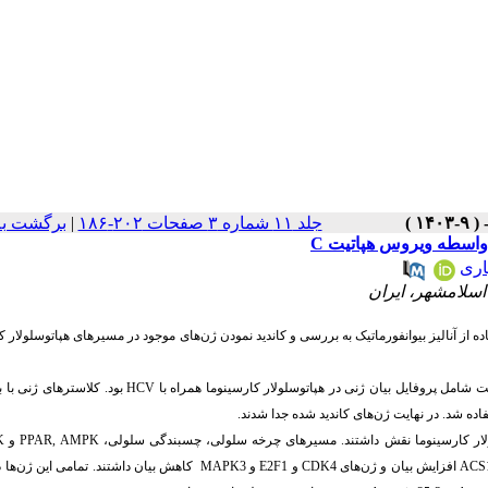
جلد ۱۱ شماره ۳ صفحات ۲۰۲-۱۸۶
|
برگشت به
 واسطه ویروس هپاتیت C
اری
اسلامشهر، ایران
ه از آنالیز بیوانفورماتیک به بررسی و کاندید نمودن ژن‌های موجود در مسیرهای هپاتوسلولار ک
ت شامل پروفایل بیان ژنی در هپاتوسلولار کارسینوما همراه با
HCV
بود. کلاسترهای ژنی با بی
اده شد. در نهایت ژن‌های کاندید شده جدا شدند.
AMPK
,
PPAR
و
K
ACS
افزایش بیان و ژن‌های
CDK4
و
E2F1
و
MAPK3
کاهش بیان داشتند. تمامی این ژن‌ها 