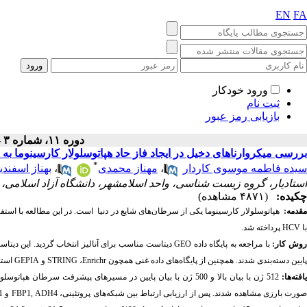
EN
FA
ورود خودکار
ثبت نام
بازیابی رمز عبور
دوره ۱۱، شماره ۳ - ( ۹-۱۴۰۳ )
بررسی میکروارناهای دخیل در ایجاد فاز حاد هپاتوسلولار کارسینوما به
*
سیده فاطمه موسوی کاردار
،
مهناز محمدی
،
بهناز اسفندی
استادیار، گروه زیست شناسی، واحد اسلامشهر، دانشگاه آزاد اسلامی، 
چکیده:
(۴۸۷۱ مشاهده)
قدمه:
هپاتوسلولار کارسینوما یکی از سرطان‌های شایع در دنیا است. در این مطالعه با استفاد
با
HCV
پرداخته شد.
وش کار:
با مراجعه به پایگاه داده
GEO
دیتاست مناسب برای آنالیز انتخاب گردید. این دیتاس
پایین دسته‌بندی شدند. همچنین از پایگاه‌های داده غنی همچون
Enrichr
،
STRING
و
GEPIA
استف
افته‌ها:
512 ژن با بیان بالا و 500 ژن با بیان پایین در مسیرهای پیشرفت سرطان هپاتوسلولار کارسینوما نقش داشتند. مسیر‌های چرخه سلولی، چسبندگی سلولی،
ورت بارزی مشاهده شدند. پس از ارزیابی ارتباط بین شبکه‌های پروتئینی،
ADH4
,
FBP1
و
1