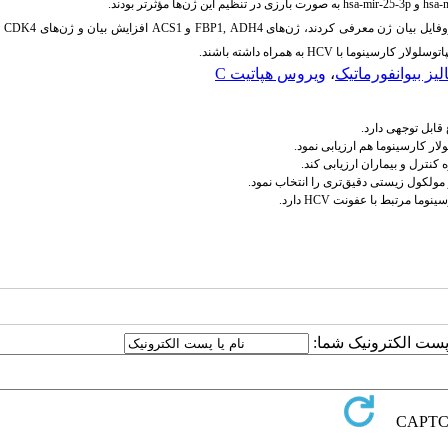
hsa-
و
hsa-mir-25-3p
به صورت بارزی در تنظیم این ژن‌ها مؤثرتر بودند.
روفایل بیان ژن معرفی کردند، ژن‌های
ADH4
,
FBP1
و
ACS1
افزایش بیان و ژن‌های
CDK4
و
اتوسلولار کارسینوما با
HCV
به همراه داشته باشند.
الیز بیوانفورماتیک
،
ویروس هپاتیت C
قابل توجهی دارد.
لار کارسینوما هم ارزیابی نمود
.
 کنترل و بیماران ارزیابی کند.
 و مولکول زیستی دقیق‌تری را انتخاب نمود
.
سینوما مرتبط با عفونت
HCV
دارد
.
ا پست الکترونیک شما: