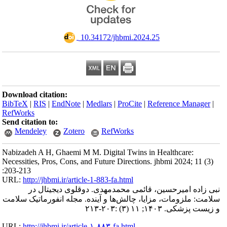
‎ 10.34172/jhbmi.2024.25
Download citation:
BibTeX
|
RIS
|
EndNote
|
Medlars
|
ProCite
|
Reference Manager
|
RefWorks
Send citation to:
Mendeley
Zotero
RefWorks
Nabizadeh A H, Ghaemi M M. Digital Twins in Healthcare:
Necessities, Pros, Cons, and Future Directions. jhbmi 2024; 11 (3)
:203-213
URL:
http://jhbmi.ir/article-1-883-fa.html
نبی زاده امیرحسین، قائمی محمدمهدی. دوقلوی دیجیتال در
سلامت: ملزومات، مزایا، چالش‌ها و آینده. مجله انفورماتیک سلامت
و زیست پزشکی. ۱۴۰۳; ۱۱ (۳) :۲۰۳-۲۱۳
URL:
http://jhbmi.ir/article-۱-۸۸۳-fa.html