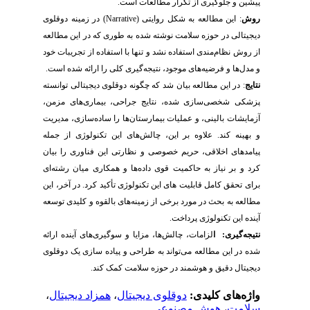
پیشین و جلوگیری از تکرار مطالعات است.
روش
:
این مطالعه به شکل روایتی (
Narrative
) در زمینه دوقلوی
دیجیتالی در حوزه سلامت نوشته شده به طوری که در این مطالعه
از روش نظام‌مندی استفاده نشد و تنها با استفاده از تجریبات خود
و مدل‌ها و فرضیه‌های موجود، نتیجه‌گیری کلی را ارائه شده است.
نتایج
:
در این مطالعه بیان شد که چگونه
دوقلوی
دیجیتالی توانسته
پزشکی شخصی‌سازی شده، نتایج جراحی، بیماری‌های مزمن،
آزمایشات بالینی، و عملیات بیمارستان‌ها را ساده‌سازی، مدیریت
و بهینه کند. علاوه بر این، چالش‌های این تکنولوژی از جمله
پیامدهای اخلاقی، حریم خصوصی و نظارتی این فناوری را بیان
کرد و بر نیاز به حاکمیت قوی داده‌ها و همکاری میان رشته‌ای
برای تحقق کامل قابلیت های این تکنولوژی تأکید کرد. در آخر، این
مطالعه به بحث در مورد
برخی از زمینه‌های بالقوه و کلیدی توسعه
آینده
این تکنولوژی پرداخت.
نتیجه‌گیری: ا
لزامات، چالش‌ها، مزایا و سوگیری‌های آینده ارائه
شده در این مطال
عه می‌تواند به طراحی و پیاده سازی یک دوقلوی
دیجیتال دقیق و هوشمند در حوزه سلامت کمک کند
.
واژه‌های کلیدی:
دوقلوی دیجیتال
،
همزاد دیجیتال
،
سلامت
،
هوش مصنوعی