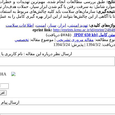
تایج:
موارد شامل: به سرقت رفتن یا گم شدن ابزار سیار، حملات هدف‌دار توس
نتیجه‌گیری:
سازمان‌های سلامت باید کلیه چالش‌های مربوط به استفاده 
تا با آگاهی از این چالش‌ها بتوانند از این ابزار بهره گیری کامل را به عمل
واژه‌های کلیدی:
تهدید امنیتی
،
ابزار
،
سیار
،
امنیت
،
اطلاعات سلامت
eprint link:
http://eprints.kmu.ac.ir/id/eprint/24848
متن کامل
[PDF 650 kb]
(۵۷۸۵ دریافت)
نوع مطالعه:
مقاله مروری تشریحی
| موضوع مقاله:
تخصصي
دریافت: 1394/3/2 | پذیرش: 1394/3/24
ارسال نظر درباره این مقاله : نام کاربری ی
ارسال پیام 