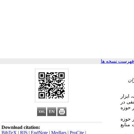
فهرست نسخه ها
ان
 ابزار
نفی در
 حوزه
 حوزه
 فهرست منابع
Download citation:
BibTeX
|
RIS
|
EndNote
|
Medlars
|
ProCite
|