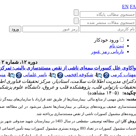
EN
FA
ورود خودکار
ثبت نام
بازیابی رمز عبور
دوره ۱۲، شماره ۲ - ( ۶-۱۴۰۴ )
واکاوی علل کسورات بیمه‌ای ناشی از نقص مستندسازی بالینی: تمرکز بر
مهتاب کرمی
،
شکوفه افخمی
،
یاسر غلمانی
،
منی
دکترای مدیریت اطلاعات سلامت، استادیار، مرکز تحقیقات فناوری اط
تحقیقات بازتوانی قلب، پژوهشکده قلب و عروق، دانشگاه علوم پزشکی
چکیده:
(۱۴۰۵ مشاهده)
قدمه:
بخش مهمی از منابع مالی بیمارستان‌ها از طریق عقد قرارداد با سازمان‌های بیمه‌گر ت
مستند‌سازی ضعیف پرونده‌های پزشکی بر بیمارستان‌ها تحمیل می‌شود. در این مطالعه ضم
پرونده‌های مشمول کسورات ناشی از نقص مستندسازی پرداخته شد.
وش کار:
این
مطالعه توصیفی -مقطعی در سال 1403 در بیمارستان شهید صدوقی شهر یزد و در طی دو مرحله انجام شد. در مرحله اول گرد
خدمات مشمول کسورات در تعداد 893 پرونده بستری مشمول کسورات ب
د. در مرحله دوم علل کسورات مربوط به نقص مستندسازی بر اساس ابعاد کیفیت داده‌ها دسته ب