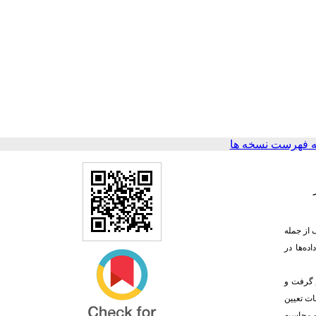
 فهرست نسخه ها
 از جمله
ه‌ها در
م گرفت و
مات تعیین
خه 16 و محاسبه