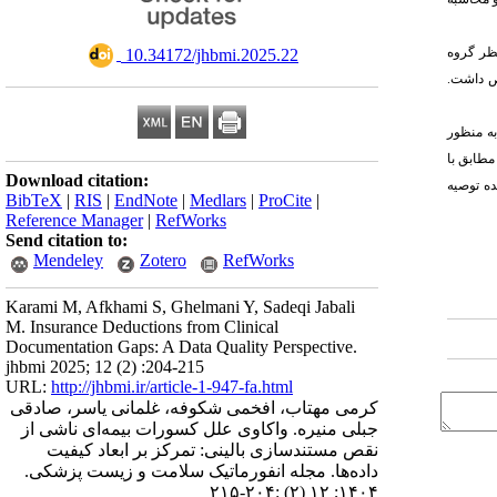
داشت. از نظر گروه
‎ 10.34172/jhbmi.2025.22
22/% و 18% بود. بیشترین علت کسورات به نقص مستندسازی (45/3%) اختصاص داشت.
به منظور
طابق با
Download citation:
ده توصیه
BibTeX
|
RIS
|
EndNote
|
Medlars
|
ProCite
|
Reference Manager
|
RefWorks
Send citation to:
Mendeley
Zotero
RefWorks
Karami M, Afkhami S, Ghelmani Y, Sadeqi Jabali
M. Insurance Deductions from Clinical
Documentation Gaps: A Data Quality Perspective.
jhbmi 2025; 12 (2) :204-215
URL:
http://jhbmi.ir/article-1-947-fa.html
کرمی مهتاب، افخمی شکوفه، غلمانی یاسر، صادقی
جبلی منیره. واکاوی علل کسورات بیمه‌ای ناشی از
نقص مستندسازی بالینی: تمرکز بر ابعاد کیفیت
داده‌ها. مجله انفورماتیک سلامت و زیست پزشکی.
۱۴۰۴; ۱۲ (۲) :۲۰۴-۲۱۵