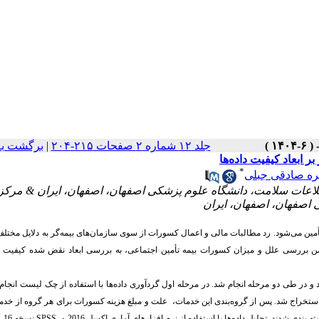
جلد ۱۲ شماره ۲ صفحات ۲۱۵-۲۰۴
|
برگشت به
 ابعاد کیفیت داده‌ها
*
ره صادقی جبلی
لاعات سلامت، دانشگاه علوم پزشکی اصفهان، اصفهان، ایران & مرکز
 اصفهان، اصفهان، ایران
أمین می‌شود.
رد مطالبات مالی و اعمال کسورات از سوی سازمان
های بیمه
گر به دلایل مختلف
ن بررسی علل و میزان کسورات بیمه تأمین اجتماعی، به بررسی ابعاد نقض شده کیفیت داد
آ
وری داده
ها با استفاده از چک لیست انجا
یمه تأمین اجتماعی استخراج شد. پس از گروه‌بندی این خدمات، علت و مبلغ هزینه کسورات برای هر گروه از خد
ندی شدند. تحلیل داده‌ها با اس
تفاده از نرم افزار‌های آماری اکسل
2016
و
SPSS
نس