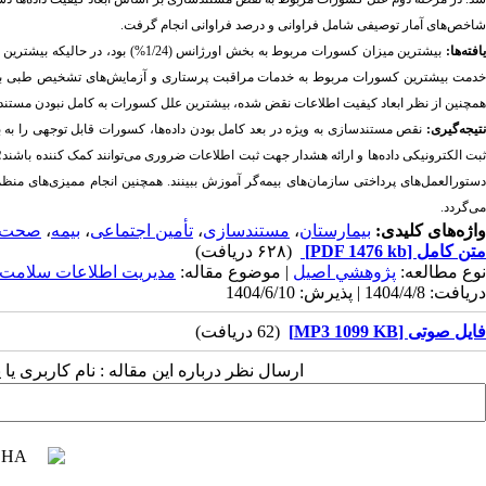
شاخص
های آمار توصیفی شامل فراوانی و درصد فراوانی انجام گرفت.
افته‌ها:
بیشترین میزان کسورات مربوط به بخش اورژانس (1/24%) بود، در حالیکه بیشترین مبلغ کسورات به بخش
همچنین از نظر ابعاد کیفیت اطلاعات نقض شده، بیشترین علل کسورات به کامل نبودن مستندات
تیجه‌گیری:
نقص
مستندسازی به ویژه در بعد کامل بودن داده‌ها، کسورات قابل توجهی را به ب
بت الکترونیکی داده
ها و ارائه هشدار جهت ثبت اطلاعات ضروری می‌توانند کمک کننده باشند
ستورالعمل‌های پرداختی سازمان
های بیمه‌گر آموزش ببینند. همچنین انجام ممیزی‌های منظ
می‌گردد.
واژه‌های کلیدی:
بیمارستان
،
مستندسازی
،
تأمین اجتماعی
،
بیمه
،
صحت دا
متن کامل
[PDF 1476 kb]
(۶۲۸ دریافت)
نوع مطالعه:
پژوهشي اصیل
| موضوع مقاله:
مدیریت اطلاعات سلامت
دریافت: 1404/4/8 | پذیرش: 1404/6/10
فایل صوتی [MP3 1099 KB]
(62 دریافت)
ارسال نظر درباره این مقاله : نام کاربری ی