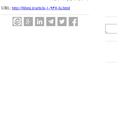
URL:
http://jhbmi.ir/article-۱-۹۴۷-fa.html