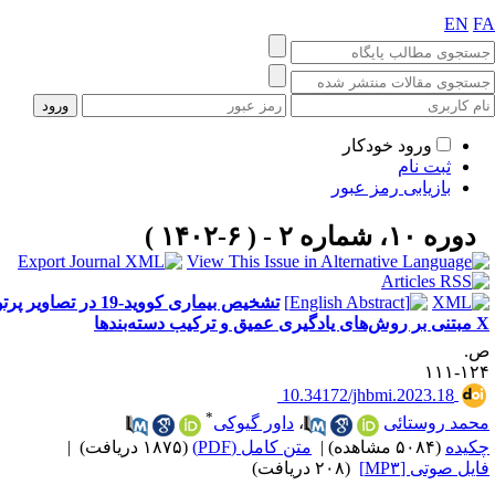
EN
F
ورود خودکار
ثبت نام
بازیابی رمز عبور
دوره ۱۰، شماره ۲ - ( ۶-۱۴۰۲ )
تشخیص بیماری کووید-19 در تصاویر پرتو
دگیری عمیق و ترکیب دسته‌بندها
.
۱۲۴-۱
‎ 10.34172/jhbmi.2023.18
*
حمد روستائی
،
داور گیوکی
کیده
(۵۰۸۴ مشاهده)
|
متن کامل (PDF)
(۱۸۷۵ دریافت)
|
ایل صوتی [MP۳]
(۲۰۸ دریافت)