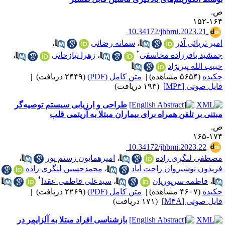
.
۱۶۴-۱
‎ 10.34172/jhbmi.2023.21
میر ثریائی آذر
،
سمانه رضائی
،
*
مشید باقرزاده محاسفی
،
زهرا نیازخانی
،
بیب الله پیرنژاد
کیده
(۵۶۵۴ مشاهده)
|
متن کامل (PDF)
(۲۴۴۹ دریافت)
|
ایل صوتی [MP۳]
(۱۹۳ دریافت)
طراحی و ارزیابی سیستم توصیه‌گر
بتنی بر تلفن همراه برای بیماران مبتلا به آریتمی قلب
.
۱۷۴-۱
‎ 10.34172/jhbmi.2023.22
صطفی لنگری زاده
،
امیرهمایون رستم پور
،
ریدون نوشیروان راحت آباد
،
محمدحسین لنگری زاده
*
،
فاطمه سرپوریان
،
سیدعلی فاطمی عقدا
کیده
(۴۶۰۷ مشاهده)
|
متن کامل (PDF)
(۲۲۶۹ دریافت)
|
ایل صوتی [M۴A]
(۱۷۱ دریافت)
بازشناسی افراد مبتلا به آلزایمر در