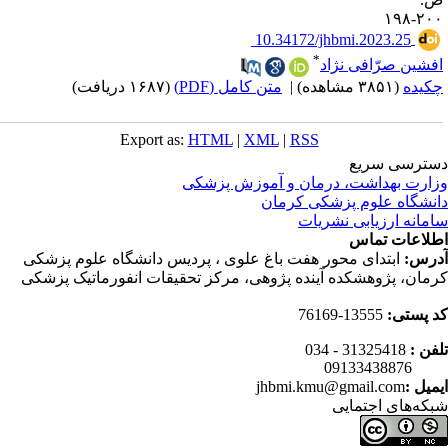
۲۰۰-۱
‎ 10.34172/jhbmi.2023.25
*
فشین صرّافی نژاد
کیده
(۳۸۵۱ مشاهده)
|
متن کامل (PDF)
(۱۶۸۷ دریافت)
Export as:
HTML
|
XML
|
RSS
ترسی سریع
ارت بهداشت، درمان و آموزش پزشکی
نشگاه علوم پزشکی کرمان
مانه ارزیابی نشریات
لاعات تماس
رس:
ابتدای محور هفت باغ علوی ، پردیس دانشگاه علوم پزشکی
مان، پژوهشکده آینده پژوهی، مرکز تحقیقات انفورماتیک پزشکی
 پستی:
13555-76169
فن :
31325418 - 034
0913343
میل :
jhbmi.kmu@gmail.com
که‌های اجتمایی