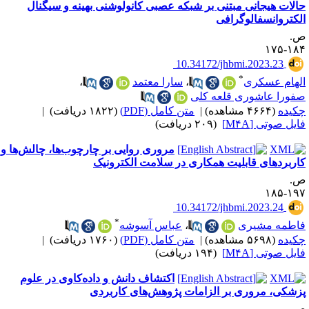
الات هیجانی مبتنی بر شبکه‌ عصبی کانولوشنی بهینه و سیگنال
لکتروانسفالوگرافی
.
۱۸۴-۱
‎ 10.34172/jhbmi.2023.23
*
لهام عسکری
،
سارا معتمد
،
فورا عاشوری قلعه کلی
کیده
(۴۶۶۴ مشاهده)
|
متن کامل (PDF)
(۱۸۲۲ دریافت)
|
ایل صوتی [M۴A]
(۲۰۹ دریافت)
مروری روایی بر چارچوب‌ها، چالش‌ها و
اربردهای قابلیت ‌همکاری در سلامت الکترونیک
.
۱۹۷-۱
‎ 10.34172/jhbmi.2023.24
*
اطمه مشیری
،
عباس آسوشه
کیده
(۵۶۹۸ مشاهده)
|
متن کامل (PDF)
(۱۷۶۰ دریافت)
|
ایل صوتی [M۴A]
(۱۹۴ دریافت)
اکتشاف دانش و داده‌کاوی در علوم
زشکی، مروری بر الزامات پژوهش‌های کاربردی
.