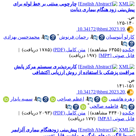
چارچوبی مبتنی بر خط لوله برای
یش‌بینی زود هنگام بیماری دیابت
.
۱۴۰-۱
‎ 10.34172/jhbmi.2023.19
*
ارلو آبنوسیان
،
رحمان فرنوش
،
محمدحسن بهزادی
کیده
(۶۳۵۵ مشاهده)
|
متن کامل (PDF)
(۱۷۸۵ دریافت)
|
ایل صوتی [MP۳]
(۱۹۷ دریافت)
کاربردپذیری سیستم مرکز پایش
راقبت پزشکی با استفاده از روش ارزیابی اکتشافی
.
۱۵۱-۱
‎ 10.34172/jhbmi.2023.20
هره هاشمی
،
اعظم صباحی
،
سمیه پایدار
*
،
فاطمه صالحی
کیده
(۴۳۴۰ مشاهده)
|
متن کامل (PDF)
(۲۰۹۳ دریافت)
|
ایل صوتی [M۴A]
(۱۷۷ دریافت)
پیش‌بینی زودهنگام بیماری آلزایمر
وسط الگوریتم‌های یادگیری ماشین قابل تفسیر