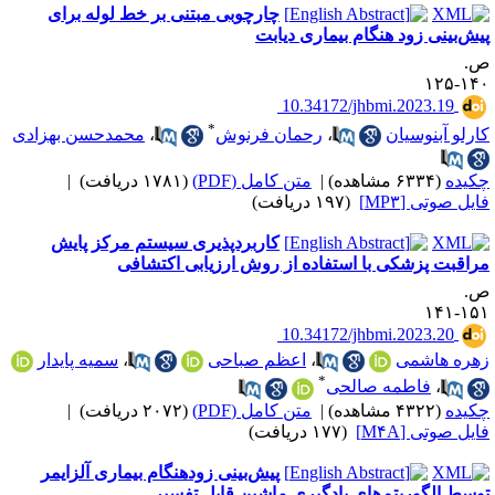
چارچوبی مبتنی بر خط لوله برای
یش‌بینی زود هنگام بیماری دیابت
.
۱۴۰-۱
‎ 10.34172/jhbmi.2023.19
*
ارلو آبنوسیان
،
رحمان فرنوش
،
محمدحسن بهزادی
کیده
(۶۳۳۴ مشاهده)
|
متن کامل (PDF)
(۱۷۸۱ دریافت)
|
ایل صوتی [MP۳]
(۱۹۷ دریافت)
کاربردپذیری سیستم مرکز پایش
راقبت پزشکی با استفاده از روش ارزیابی اکتشافی
.
۱۵۱-۱
‎ 10.34172/jhbmi.2023.20
هره هاشمی
،
اعظم صباحی
،
سمیه پایدار
*
،
فاطمه صالحی
کیده
(۴۳۲۲ مشاهده)
|
متن کامل (PDF)
(۲۰۷۲ دریافت)
|
ایل صوتی [M۴A]
(۱۷۷ دریافت)
پیش‌بینی زودهنگام بیماری آلزایمر
وسط الگوریتم‌های یادگیری ماشین قابل تفسیر