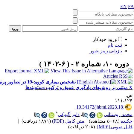
EN
F
ورود خودکار
ثبت نام
بازیابی رمز عبور
دوره ۱۰، شماره ۲ - ( ۶-۱۴۰۲ )
تشخیص بیماری کووید-19 در تصاویر پرتو
دگیری عمیق و ترکیب دسته‌بندها
.
۱۲۴-۱
‎ 10.34172/jhbmi.2023.18
*
حمد روستائی
،
داور گیوکی
کیده
(۵۰۶۸ مشاهده)
|
متن کامل (PDF)
(۱۸۷۱ دریافت)
|
ایل صوتی [MP۳]
(۲۰۸ دریافت)