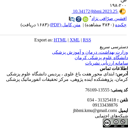
۲۰۰-۱
‎ 10.34172/jhbmi.2023.25
*
فشین صرّافی نژاد
کیده
(۳۸۴۰ مشاهده)
|
متن کامل (PDF)
(۱۶۸۳ دریافت)
Export as:
HTML
|
XML
|
RSS
ترسی سریع
ارت بهداشت، درمان و آموزش پزشکی
نشگاه علوم پزشکی کرمان
مانه ارزیابی نشریات
لاعات تماس
رس:
ابتدای محور هفت باغ علوی ، پردیس دانشگاه علوم پزشکی
مان، پژوهشکده آینده پژوهی، مرکز تحقیقات انفورماتیک پزشکی
 پستی:
13555-76169
فن :
31325418 - 034
0913343
میل :
jhbmi.kmu@gmail.com
که‌های اجتمایی