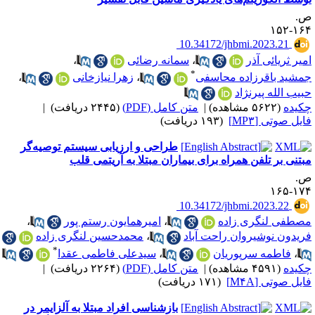
.
۱۶۴-۱
‎ 10.34172/jhbmi.2023.21
میر ثریائی آذر
،
سمانه رضائی
،
*
مشید باقرزاده محاسفی
،
زهرا نیازخانی
،
بیب الله پیرنژاد
کیده
(۵۶۲۲ مشاهده)
|
متن کامل (PDF)
(۲۴۴۵ دریافت)
|
ایل صوتی [MP۳]
(۱۹۳ دریافت)
طراحی و ارزیابی سیستم توصیه‌گر
بتنی بر تلفن همراه برای بیماران مبتلا به آریتمی قلب
.
۱۷۴-۱
‎ 10.34172/jhbmi.2023.22
صطفی لنگری زاده
،
امیرهمایون رستم پور
،
ریدون نوشیروان راحت آباد
،
محمدحسین لنگری زاده
*
،
فاطمه سرپوریان
،
سیدعلی فاطمی عقدا
کیده
(۴۵۹۱ مشاهده)
|
متن کامل (PDF)
(۲۲۶۴ دریافت)
|
ایل صوتی [M۴A]
(۱۷۱ دریافت)
بازشناسی افراد مبتلا به آلزایمر در