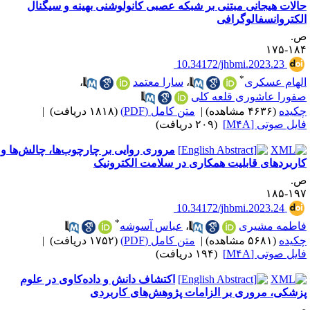
الات هیجانی مبتنی بر شبکه‌ عصبی کانولوشنی بهینه و سیگنال
لکتروانسفالوگرافی
.
۱۸۴-۱
‎ 10.34172/jhbmi.2023.23
*
لهام عسکری
،
سارا معتمد
،
فورا عاشوری قلعه کلی
کیده
(۴۶۳۶ مشاهده)
|
متن کامل (PDF)
(۱۸۱۸ دریافت)
|
ایل صوتی [M۴A]
(۲۰۹ دریافت)
مروری روایی بر چارچوب‌ها، چالش‌ها و
اربردهای قابلیت ‌همکاری در سلامت الکترونیک
.
۱۹۷-۱
‎ 10.34172/jhbmi.2023.24
*
اطمه مشیری
،
عباس آسوشه
کیده
(۵۶۸۱ مشاهده)
|
متن کامل (PDF)
(۱۷۵۲ دریافت)
|
ایل صوتی [M۴A]
(۱۹۴ دریافت)
اکتشاف دانش و داده‌کاوی در علوم
زشکی، مروری بر الزامات پژوهش‌های کاربردی
.