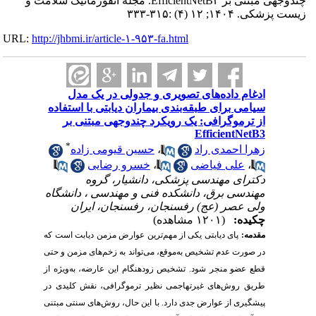
چندوجهی مبتنی بر EfficientNetB۳. مجله انفورماتیک سلامت و
زیست پزشکی. ۱۴۰۴; ۱۲ (۴) :۳۱۵-۳۳۳
URL:
http://jhbmi.ir/article-۱-۹۵۳-fa.html
ادغام داده‌های تصویری و جدولی در یک مدل
سیامی برای طبقه‌بندی بیماران دیابتی با استفاده
از ترموگرافی: یک رویکرد چندوجهی مبتنی بر
EfficientNetB3
*
زهرا احمدی راد
،
حسین قیومی زاده
،
علی فیاضی
،
خسرو رضایی
دکترای مهندسی پزشکی، دانشیار، گروه
مهندسی برق، دانشکده فنی و مهندسی ، دانشگاه
ولی عصر (عج) رفسنجان، رفسنجان، ایران
چکیده:
(۱۲۰۱ مشاهده)
مقدمه:
پای دیابتی یکی از مهم‌ترین عوارض مزمن دیابت است که
در صورت عدم تشخیص به‌موقع، می‌تواند به زخم‌های مزمن و حتی
قطع عضو منجر شود. تشخیص زودهنگام این عارضه، به‌ویژه از
طریق روش‌های غیرتهاجمی نظیر ترموگرافی، نقش کلیدی در
پیشگیری از عوارض جدی دارد. با این حال، روش‌های سنتی مبتنی