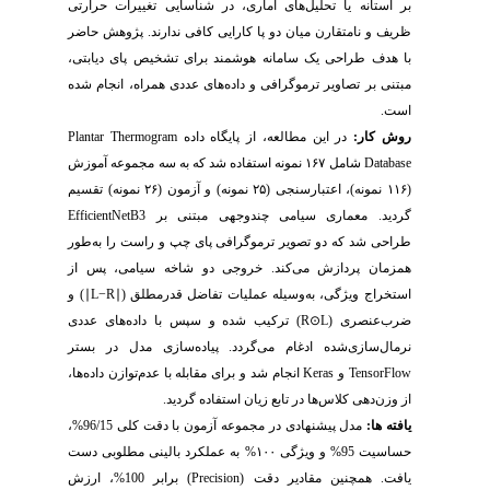
بر آستانه یا تحلیل‌های آماری، در شناسایی تغییرات حرارتی
ظریف و نامتقارن میان دو پا کارایی کافی ندارند. پژوهش حاضر
با هدف طراحی یک سامانه هوشمند برای تشخیص پای دیابتی،
مبتنی بر تصاویر ترموگرافی و داده‌های عددی همراه، انجام شده
است.
روش کار:
در این مطالعه، از پایگاه داده
Plantar Thermogram
Database
شامل
۱۶۷
نمونه استفاده شد که به سه مجموعه آموزش
(
۱۱۶
نمونه)، اعتبارسنجی (
۲۵
نمونه) و آزمون (
۲۶
نمونه) تقسیم
گردید. معماری سیامی چندوجهی مبتنی بر
EfficientNetB3
طراحی شد که دو تصویر ترموگرافی پای چپ و راست را به‌طور
همزمان پردازش می‌کند. خروجی دو شاخه سیامی، پس از
استخراج ویژگی، به‌وسیله عملیات تفاضل قدرمطلق (
∣
L−R
∣
)
و
ضرب‌عنصری (
L
⊙
R
) ترکیب شده و سپس با داده‌های عددی
نرمال‌سازی‌شده ادغام می‌گردد. پیاده‌سازی مدل در بستر
TensorFlow
و
Keras
انجام شد و برای مقابله با عدم‌توازن داده‌ها،
از وزن‌دهی کلاس‌ها در تابع زیان استفاده گردید.
یافته ها:
مدل پیشنهادی در مجموعه آزمون با دقت کلی 96/15%،
حساسیت 95%
و ویژگی
۱۰۰
‌% به عملکرد بالینی مطلوبی دست
یافت. همچنین مقادیر دقت (
Precision
) برابر 100%، ارزش