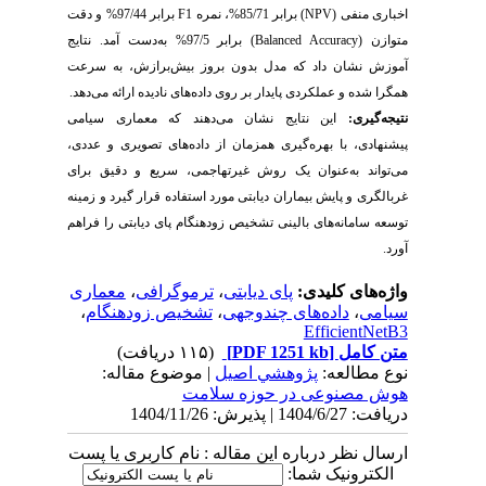
اخباری منفی (
NPV
) برابر 85/71%، نمره
F1
برابر
97/44
% و دقت
متوازن (
Balanced Accuracy
) برابر
97/5
%
به‌دست آمد. نتایج
آموزش نشان داد که مدل بدون بروز بیش‌برازش، به سرعت
همگرا شده و عملکردی پایدار بر روی داده‌های نادیده ارائه می‌دهد.
نتیجه‌گیری:
این نتایج نشان می‌دهند که معماری سیامی
پیشنهادی، با بهره‌گیری همزمان از داده‌های تصویری و عددی،
می‌تواند به‌عنوان یک روش غیرتهاجمی، سریع و دقیق برای
غربالگری و پایش بیماران دیابتی مورد استفاده قرار گیرد و زمینه
توسعه سامانه‌های بالینی تشخیص زودهنگام پای دیابتی را فراهم
آورد.
واژه‌های کلیدی:
پای دیابتی
،
ترموگرافی
،
معماری
سیامی
،
داده‌های چندوجهی
،
تشخیص زودهنگام
،
EfficientNetB3
متن کامل
[PDF 1251 kb]
(۱۱۵ دریافت)
نوع مطالعه:
پژوهشي اصیل
| موضوع مقاله:
هوش مصنوعی در حوزه سلامت
دریافت: 1404/6/27 | پذیرش: 1404/11/26
ارسال نظر درباره این مقاله : نام کاربری یا پست
الکترونیک شما: