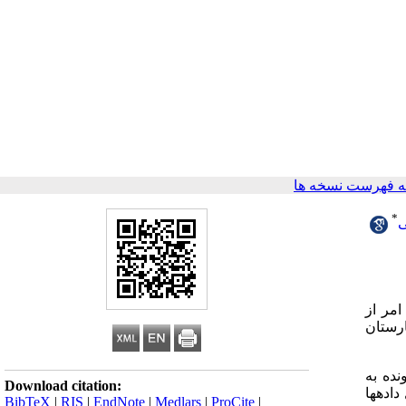
 فهرست نسخه ها
*
ی
مر از
رستان
مقطعی بوده است جامعه پژوهش پرونده­های شش ماهه دوم سال 1390 بوده و 308 پرونده به
Download citation:
اده­ها
BibTeX
|
RIS
|
EndNote
|
Medlars
|
ProCite
|