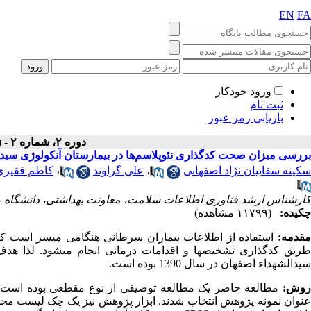
EN
FA
ورود خودکار
ثبت نام
بازیابی رمز عبور
دوره ۲، شماره ۲ - ( تابستان ۱۳۹۴ )
بررسی میزان صحت کدگذاری نئوپلاسم‌ها در بیمارستان آنکولوژی سید
سکینه سقاییان نژاد اصفهانی
،
علی گراوند
،
کاظم فقیری
کارشناس ارشد فناوری اطلاعات سلامت، معاونت بهداشتی، دانشگاه ع
چکیده:
(۱۱۷۹۹ مشاهده)
مقدمه:
استفاده از اطلاعات بیماران سرطانی هنگامی میسر است که 
طریق کدگذاری تشخیص­ها و اقدامات درمانی انجام می­شود. لذا هدف
سیدالشهداء اصفهان در سال 1390 بوده است.
وش:
عنوان نمونه پژوهش انتخاب شدند. ابزار پژوهش نیز یک چک لیست محقق 