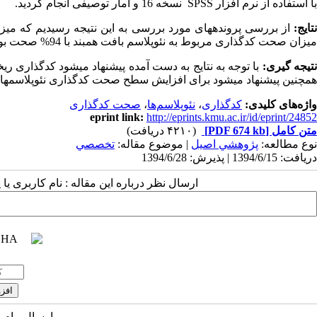
با استفاده از نرم افزار
SPSS
نسخه 16 و آمار توصیفی انجام گردید.
تایج
:
میزان صحت کدگذاری مربوط به نئوپلاسم بافت همبند با 94% صحت بوده است.
تیجه ­گیری:
با توجه به نتایج به دست آمده پیشنهاد می­شود کدگذاری ری
همچنین پیشنهاد می­شود برای افزایش سطح صحت کدگذاری نئوپلاسم­ها 
واژه‌های کلیدی:
کدگذاری
،
نئوپلاسم‌ها
،
صحت کدگذاری
eprint link:
http://eprints.kmu.ac.ir/id/eprint/24852
متن کامل
[PDF 674 kb]
(۴۲۱۰ دریافت)
نوع مطالعه:
پژوهشي اصیل
| موضوع مقاله:
تخصصي
دریافت: 1394/6/15 | پذیرش: 1394/6/28
ارسال نظر درباره این مقاله : نام کاربری ی
ارسال پیام 