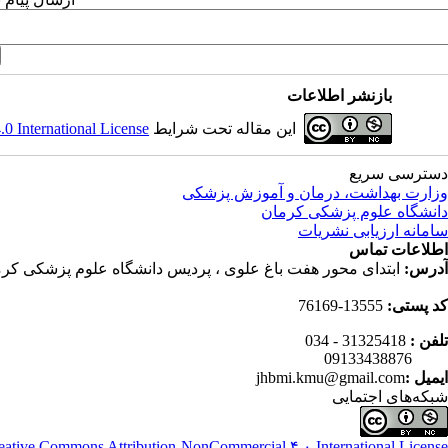
بازنشر اطلاعات
این مقاله تحت شرایط
 International License
دسترسی سریع
وزارت بهداشت، درمان و آموزش پزشکی
دانشگاه علوم پزشکی کرمان
سامانه ارزیابی نشریات
اطلاعات تماس
آدرس:
ابتدای محور هفت باغ علوی ، پردیس دانشگاه علوم پزشکی کرم
کد پستی:
13555-76169
تلفن :
31325418 - 034
09133438876
ایمیل :
jhbmi.kmu@gmail.com
شبکه‌های اجتمایی
eative Commons Attribution-NonCommercial ۴,۰ International License