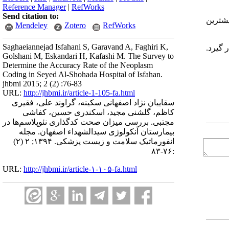
Reference Manager
|
RefWorks
Send citation to:
6% بوده است. همچنین بیشترین
Mendeley
Zotero
RefWorks
Saghaeiannejad Isfahani S, Garavand A, Faghiri K,
 گیرد.
Golshani M, Eskandari H, Kafashi M. The Survey to
Determine the Accuracy Rate of the Neoplasm
Coding in Seyed Al-Shohada Hospital of Isfahan.
jhbmi 2015; 2 (2) :76-83
URL:
http://jhbmi.ir/article-1-105-fa.html
سقاییان نژاد اصفهانی سکینه، گراوند علی، فقیری
کاظم، گلشنی مجید، اسکندری حسین، کفاشی
مجتبی. بررسی میزان صحت کدگذاری نئوپلاسم‌ها در
بیمارستان آنکولوژی سیدالشهداء اصفهان. مجله
انفورماتیک سلامت و زیست پزشکی. ۱۳۹۴; ۲ (۲)
:۷۶-۸۳
URL:
http://jhbmi.ir/article-۱-۱۰۵-fa.html