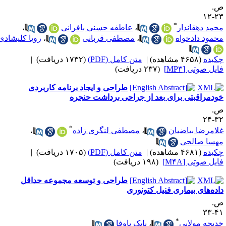
.
۲۳-
*
حمد دهقاندار
،
عاطفه حسنی بافرانی
،
حمود دادخواه
،
مصطفی قربانی
،
رویا کلیشادی
کیده
(۴۶۵۸ مشاهده)
|
متن کامل (PDF)
(۱۷۳۲ دریافت)
|
ایل صوتی [MP۳]
(۲۳۷ دریافت)
طراحی و ایجاد برنامه کاربردی
ودمراقبتی برای بعد از جراحی برداشت حنجره
.
۳۲-
*
لامرضا بیاضیان
،
مصطفی لنگری زاده
،
هسا صالحی
کیده
(۴۶۸۱ مشاهده)
|
متن کامل (PDF)
(۱۷۰۵ دریافت)
|
ایل صوتی [M۴A]
(۱۹۸ دریافت)
طراحی و توسعه مجموعه حداقل
اده‌های بیماری فنیل کتونوری
.
۴۱-
*
دیجه مولایی
،
بابک باوفا