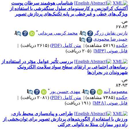
شناسایی هوشمند سرطان پوست
کتینیک کراتوزیس و کارسینومای سلول سنگفرشی با استفاده از
یژگی‌های خطی و غیر‌خطی بر پایه تکنیک‌های پردازش تصویر
.
۸۳-
*
ازنین نقاش زرگر
،
محمد کریمی مریدانی
،
میدرضا محمودی
کیده
(۵۷۱۹ مشاهده)
|
متن کامل (PDF)
(۲۶۱۵ دریافت)
|
ایل صوتی [MP۳]
(۲۰۵ دریافت)
بررسی تأثیر عوامل مؤثر در استفاده از
سانه‌های اجتماعی بر ارتقای سطح سواد سلامت الکترونیک
هروندان در بحران‌ها
.
۹۳-
*
عصومه آینه
،
مهدی حسین پور
کیده
(۷۴۸۵ مشاهده)
|
متن کامل (PDF)
(۲۰۸۱ دریافت)
|
ایل صوتی [M۴A]
(۱۹۱ دریافت)
طراحی و پیاده‌سازی محیط بازی-
رزش با استفاده از الگوریتم‌های پردازش تصویر برای توان‌بخشی از
اه دور بیماران مبتلا به ناتوانی حرکتی