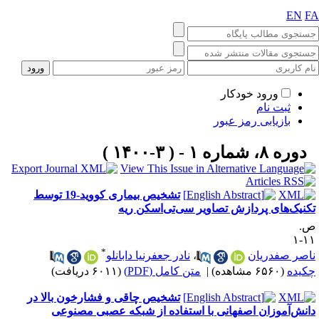
EN
F
ورود خودکار
ثبت نام
بازیابی رمز عبور
دوره ۸، شماره ۱ - ( ۳-۱۴۰۰ )
تشخیص بیماری کووید-19 توسط
کنیک‌های پردازش تصاویر سی‌تی‌اسکن ریه
.
۱۱
*
اصر صفدریان
،
نادر جعفرنیا دابانلو
کیده
(۶۵۶۰ مشاهده)
|
متن کامل (PDF)
(۶۰۱۱ دریافت)
تشخیص چاقی و فشار‌خون بالا در
انش‌آموزان اصفهانی با استفاده از شبکه عصبی مصنوعی