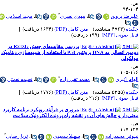
.
۱۰۴-
*
لیرضا پروین
،
مهدی نصری
،
مجید اسلامی
کیده
(۴۷۶۳ مشاهده)
|
متن کامل (PDF)
(۱۶۳۴ دریافت)
|
ایل صوتی [MP۳]
(۱۹۹ دریافت)
بررسی مقایسه‌ای جهش R213G در
دومین اتصالی به DNA پروتئین P53 با استفاده از شبیه‌سازی دینامیک
ولکولی
.
۱۱۶-۱
*
لهام اکبری
،
محمد تقی زاده
،
فهیمه نعمتی
کیده
(۵۲۵۵ مشاهده)
|
متن کامل (PDF)
(۱۷۷۶ دریافت)
|
ایل صوتی [MP۳]
(۲۱۶ دریافت)
مروری بر فرآیند رویکرد برنامه کاربرد
عنی‌دار و چالش‌های آن در نقشه راه پرونده الکترونیک سلامت
.
۱۲۷-۱
*
یلوفر محمدزاده
،
سهیلا سعیدی
،
ثریا رضایی