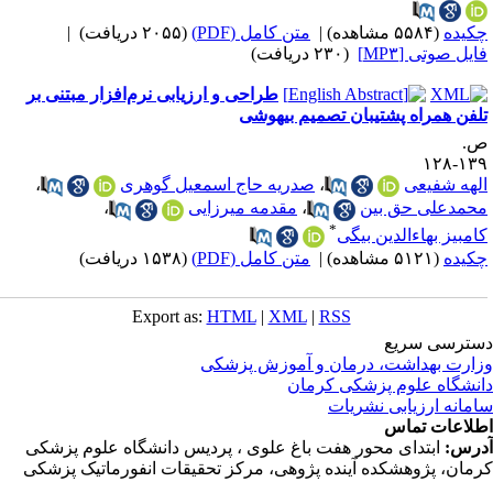
کیده
(۵۵۸۴ مشاهده)
|
متن کامل (PDF)
(۲۰۵۵ دریافت)
|
ایل صوتی [MP۳]
(۲۳۰ دریافت)
طراحی و ارزیابی نرم‌افزار مبتنی بر
لفن همراه پشتیبان تصمیم بیهوشی
.
۱۳۹-۱
لهه شفیعی
،
صدریه حاج اسمعیل گوهری
،
حمدعلی حق بین
،
مقدمه میرزایی
،
*
امبیز بهاءالدین بیگی
کیده
(۵۱۲۱ مشاهده)
|
متن کامل (PDF)
(۱۵۳۸ دریافت)
Export as:
HTML
|
XML
|
RSS
ترسی سریع
ارت بهداشت، درمان و آموزش پزشکی
نشگاه علوم پزشکی کرمان
مانه ارزیابی نشریات
لاعات تماس
رس:
ابتدای محور هفت باغ علوی ، پردیس دانشگاه علوم پزشکی
مان، پژوهشکده آینده پژوهی، مرکز تحقیقات انفورماتیک پزشکی