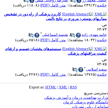
یسی محمد رز
،
علیرضا روحانی منش
کیده
(۲۴۹۱۴ مشاهده)
|
متن کامل (PDF)
(۱۱۸۰۸ دریافت)
کاربرد پزشکی از راه دور در تشخیص
یماری­های پوستی: مروری بر نتایج بالینی
.
۷۳-
*
امد مهدی زاده
،
نفیسه اسماعیلی
کیده
(۱۸۰۳۲ مشاهده)
|
متن کامل (PDF)
(۷۵۱۸ دریافت)
سیستم‌های پشتیبان تصمیم و ارتقای
یفیت مراقبتهای پزشکی
.
۷۵-
*
عید اسلامی
کیده
(۱۳۷۶۵ مشاهده)
|
متن کامل (PDF)
(۴۲۷۶ دریافت)
Export as:
HTML
|
XML
|
RSS
ترسی سریع
ارت بهداشت، درمان و آموزش پزشکی
نشگاه علوم پزشکی کرمان
مانه ارزیابی نشریات