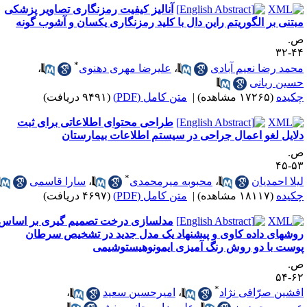
آنالیز کیفیت رمزنگاری تصاویر پزشکی
بتنی بر الگوریتم راین دال با کلید رمزنگاری یکسان و آشوب گونه
.
۴۴-
*
حمد رضا نعیم آبادی
،
علیرضا مهری دهنوی
،
سین ربانی
کیده
(۱۷۲۶۵ مشاهده)
|
متن کامل (PDF)
(۹۴۹۱ دریافت)
طراحی محتوای اطلاعاتی برای ثبت
لایل لغو اعمال جراحی در سیستم اطلاعات بیمارستان
.
۵۳-
*
یلا احمدیان
،
محبوبه میرمحمدی
،
سارا قاسمی
کیده
(۱۸۱۱۷ مشاهده)
|
متن کامل (PDF)
(۴۶۹۷ دریافت)
مدلسازی درخت تصمیم گیری بر اساس
وشهای داده کاوی و پیشنهاد یک مدل جدید در تشخیص سرطان
وست با دو روش رنگ آمیزی ایمونوهیستوشیمی
.
۶۲-
*
فشین صرّافی نژاد
،
امیرحسین سعید
،