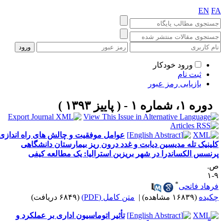
EN
F
ورود خودکار
ثبت نام
بازیابی رمز عبور
دوره ۱، شماره ۱ - ( پاییز ۱۳۹۳ )
عوامل موفقیت و چالش ­های راه ­اندازی
لینیک تله­ مدیسین دیابت و غدد درون­ ریز بیمارستان دانشگاهی
رنسس الکساندرا در شهر بریزبن استرالیا: یک مطالعه کیفی
.
۹
*
رهاد فاتحی
کیده
(۱۶۸۳۹ مشاهده)
|
متن کامل (PDF)
(۶۸۴۹ دریافت)
تأثیر اتوماسیون اداری بر عملکرد و