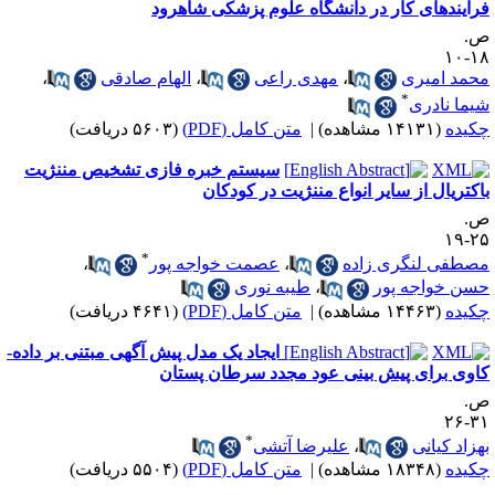
رآیندهای کار در دانشگاه علوم پزشکی شاهرود
.
۱۸-
حمد امیری
،
مهدی راعی
،
الهام صادقی
،
*
یما نادری
کیده
(۱۴۱۳۱ مشاهده)
|
متن کامل (PDF)
(۵۶۰۳ دریافت)
سیستم خبره فازی تشخیص مننژیت
اکتریال از سایر انواع مننژیت در کودکان
.
۲۵-
*
صطفی لنگری زاده
،
عصمت خواجه پور
،
سن خواجه پور
،
طیبه نوری
کیده
(۱۴۴۶۳ مشاهده)
|
متن کامل (PDF)
(۴۶۴۱ دریافت)
ایجاد یک مدل پیش­ آگهی مبتنی بر داده­
اوی برای پیش­ بینی عود مجدد سرطان پستان
.
۳۱-
*
هزاد کیانی
،
علیرضا آتشی
کیده
(۱۸۳۴۸ مشاهده)
|
متن کامل (PDF)
(۵۵۰۴ دریافت)